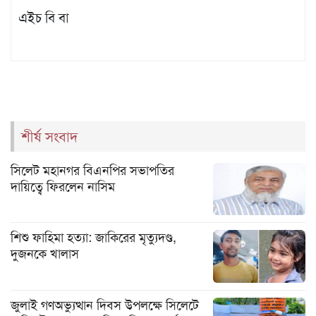
এইচ বি বা
শীর্ষ সংবাদ
সিলেট মহানগর বিএনপির সভাপতির
দায়িত্বে ফিরলেন নাসিম
শিশু ফাহিমা হত্যা: জাকিরের মৃত্যুদণ্ড,
দুজনকে খালাস
জুলাই গণঅভ্যুত্থান দিবস উপলক্ষে সিলেটে