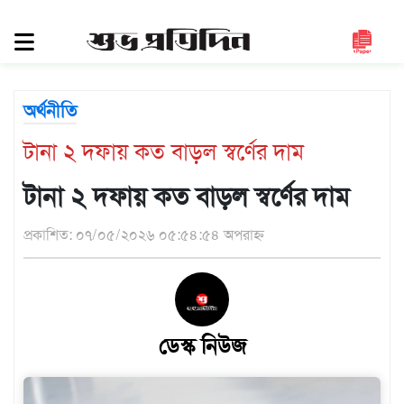
সিলেট
জুড়ে
সিলেট
অর্থনীতি
সুনামগঞ্জ
টানা ২ দফায় কত বাড়ল স্বর্ণের দাম
মৌলভীবাজার
হবিগঞ্জ
টানা ২ দফায় কত বাড়ল স্বর্ণের দাম
জাতীয়
প্রকাশিত: ০৭/০৫/২০২৬ ০৫:৫৪:৫৪ অপরাহ্ন
রাজনীতি
দেশজুড়ে
আন্তর্জাতিক
ডেস্ক নিউজ
প্রবাস
গণমাধ্যম