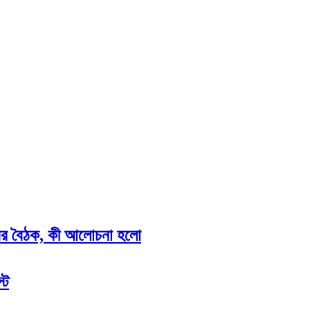
শনারের বৈঠক, কী আলোচনা হলো
্ট