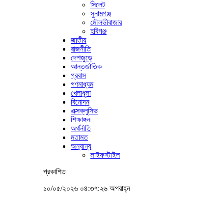
সিলেট
সুনামগঞ্জ
মৌলভীবাজার
হবিগঞ্জ
জাতীয়
রাজনীতি
দেশজুড়ে
আন্তর্জাতিক
প্রবাস
গণমাধ্যম
খেলাধুলা
বিনোদন
এক্সক্লুসিভ
শিক্ষাঙ্গন
অর্থনীতি
মতামত
অন্যান্য
লাইফস্টাইল
প্রকাশিত
১০/০৫/২০২৬ ০৪:৩৭:২৬ অপরাহ্ন