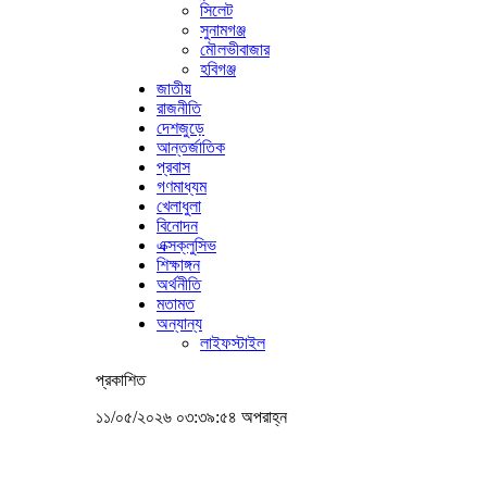
সিলেট
সুনামগঞ্জ
মৌলভীবাজার
হবিগঞ্জ
জাতীয়
রাজনীতি
দেশজুড়ে
আন্তর্জাতিক
প্রবাস
গণমাধ্যম
খেলাধুলা
বিনোদন
এক্সক্লুসিভ
শিক্ষাঙ্গন
অর্থনীতি
মতামত
অন্যান্য
লাইফস্টাইল
প্রকাশিত
১১/০৫/২০২৬ ০৩:৩৯:৫৪ অপরাহ্ন