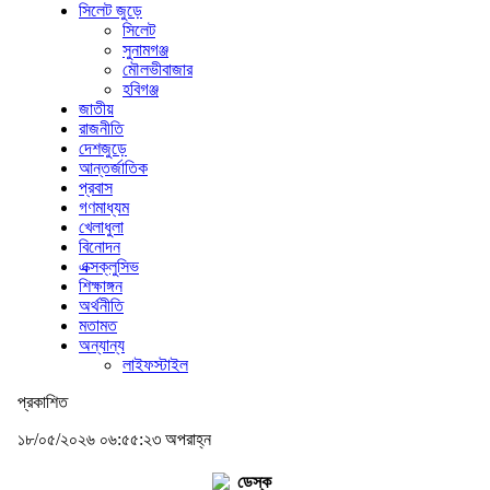
সিলেট জুড়ে
সিলেট
সুনামগঞ্জ
মৌলভীবাজার
হবিগঞ্জ
জাতীয়
রাজনীতি
দেশজুড়ে
আন্তর্জাতিক
প্রবাস
গণমাধ্যম
খেলাধুলা
বিনোদন
এক্সক্লুসিভ
শিক্ষাঙ্গন
অর্থনীতি
মতামত
অন্যান্য
লাইফস্টাইল
প্রকাশিত
১৮/০৫/২০২৬ ০৬:৫৫:২৩ অপরাহ্ন