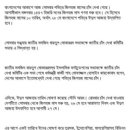
বাংলাদেশের আকাশে আজ সোমবার পবিত্র জিলহজ মাসের চাঁদ দেখা গেছে।
আগামীকাল মঙ্গলবার ১৪৪৭ হিজরি সনের জিলহজ মাস গণনা শুরু হবে। সে হিসেবে
জিলহজ মাসের ১০ তারিখ, অর্থাৎ ২৮ মে বাংলাদেশে পবিত্র ঈদুল আজহা উদ্‌যাপিত
হবে।
সোমবার সন্ধ্যায় জাতীয় মসজিদ বায়তুল মোকাররম সভাকক্ষে জাতীয় চাঁদ দেখা কমিটির
সভায় এ সিদ্ধান্ত হয়।
জাতীয় মসজিদ বায়তুল মোকাররমস্থ ইসলামিক ফাউন্ডেশনের সভাকক্ষে জাতীয় চাঁদ
দেখা কমিটির এক সভা শেষে ধর্মমন্ত্রী কাজী শাহ মোফাজ্জল হোসাইন কায়কোবাদ বলেন,
দেশের আকাশে ইতোমধ্যেই দেখা গেছে পবিত্র জিলহজ মাসের চাঁদ।
এদিকে, ঈদুল আজহার তারিখ ঘোষণা করেছে সৌদি আরব। রোববার চাঁদ দেখা যাওয়ায়
দেশটিতে সোমবার থেকে জিলহজ মাস শুরু হয়, ২৬ মে হবে আরাফাত দিবস এবং ঈদুল
আজহা উদযাপিত হবে আগামী ২৭ মে।
এর আগে একই তারিখে ঈদের ঘোষণা করে তুরস্ক, ইন্দোনেশিয়া, মালয়েশিয়াসহ বিভিন্ন