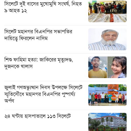
সিলেটে দুই বাসের মুখোমুখি সংঘর্ষ, নিহত
৯ আহত ১২
সিলেট মহানগর বিএনপির সভাপতির
দায়িত্বে ফিরলেন নাসিম
শিশু ফাহিমা হত্যা: জাকিরের মৃত্যুদণ্ড,
দুজনকে খালাস
জুলাই গণঅভ্যুত্থান দিবস উপলক্ষে সিলেটে
স্মৃতিসৌধে মহানগর বিএনপির পুষ্পার্ঘ্য
অর্পণ
২৪ ঘন্টায় হাসপাতালে ১১৩ সিলেটে