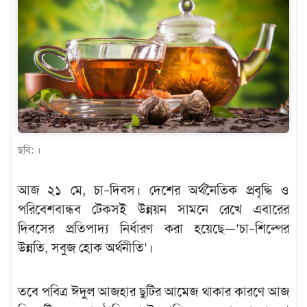
খেলাধুলা
বিনোদন
এক্সক্লুসিভ
শিক্ষাঙ্গন
অর্থনীতি
মতামত
ছবি: ।
অন্যান্য
আজ ২১ মে, চা–দিবস। দেশের অর্থনৈতিক প্রবৃদ্ধি ও
লাইফস্টাইল
পরিবেশবান্ধব টেকসই উন্নয়ন সামনে রেখে এবারের
দিবসের প্রতিপাদ্য নির্ধারণ করা হয়েছে—‘চা–শিল্পের
উন্নতি, সবুজ হোক অর্থনীতি’।
তবে পবিত্র ঈদুল আজহার ছুটির আমেজ থাকার কারণে আজ