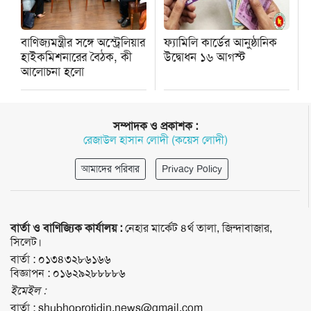
বাণিজ্যমন্ত্রীর সঙ্গে অস্ট্রেলিয়ার
ফ্যামিলি কার্ডের আনুষ্ঠানিক
হাইকমিশনারের বৈঠক, কী
উদ্বোধন ১৬ আগস্ট
আলোচনা হলো
সম্পাদক ও প্রকাশক :
রেজাউল হাসান লোদী (কয়েস লোদী)
আমাদের পরিবার
Privacy Policy
বার্তা ও বাণিজ্যিক কার্যালয় :
নেহার মার্কেট ৪র্থ তালা, জিন্দাবাজার,
সিলেট।
বার্তা :
০১৩৪৩২৮৬১৬৬
বিজ্ঞাপন :
০১৬২৯২৮৮৮৮৬
ইমেইল :
বার্তা :
shubhoprotidin.news@gmail.com