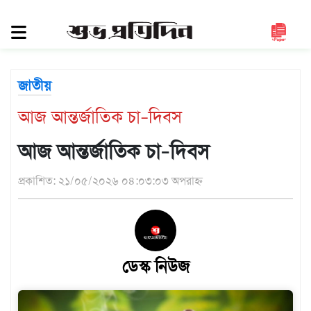
সিলেট
জুড়ে
সিলেট
জাতীয়
সুনামগঞ্জ
আজ আন্তর্জাতিক চা–দিবস
মৌলভীবাজার
হবিগঞ্জ
আজ আন্তর্জাতিক চা–দিবস
জাতীয়
প্রকাশিত: ২১/০৫/২০২৬ ০৪:০৩:০৩ অপরাহ্ন
রাজনীতি
দেশজুড়ে
আন্তর্জাতিক
ডেস্ক নিউজ
প্রবাস
গণমাধ্যম