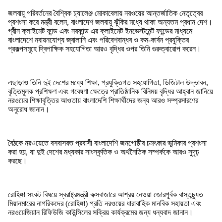
জলবায়ু পরিবর্তনের বৈশ্বিক চ্যালেঞ্জ মোকাবেলায় নরওয়ের আন্তর্জাতিক নেতৃত্বের
প্রশংসা করে মন্ত্রী বলেন, বাংলাদেশ জলবায়ু ঝুঁকির মধ্যে থাকা অন্যতম প্রধান দেশ।
গ্রীন ক্লাইমেট ফান্ড এবং নরফান্ড এর ক্লাইমেট ইনভেস্টমেন্ট ফান্ডের মাধ্যমে
বাংলাদেশে নবায়নযোগ্য জ্বালানি এবং পরিবেশবান্ধব ও কম-কার্বন প্রযুক্তির
প্রকল্পসমূহে দ্বিপাক্ষিক সহযোগিতা আরও বৃদ্ধির ওপর তিনি গুরুত্বারোপ করেন।
এছাড়াও তিনি দুই দেশের মধ্যে শিক্ষা, প্রযুক্তিগত সহযোগিতা, ডিজিটাল উদ্ভাবন,
বৃত্তিমূলক প্রশিক্ষণ এবং গবেষণা ক্ষেত্রে প্রাতিষ্ঠানিক বিনিময় বৃদ্ধির আহ্বান জানিয়ে
নরওয়ের শিক্ষাবৃত্তির আওতায় বাংলাদেশি শিক্ষার্থীদের জন্য আরও সম্প্রসারণের
অনুরোধ জানান।
বৈঠকে নরওয়েতে বসবাসরত প্রবাসী বাংলাদেশি জনগোষ্ঠীর চমৎকার ভূমিকার প্রশংসা
করা হয়, যা দুই দেশের মধ্যকার সাংস্কৃতিক ও অর্থনৈতিক সম্পর্ককে আরও সুদৃঢ়
করছে।
রোহিঙ্গা সংকট বিষয়ে স্বরাষ্ট্রমন্ত্রী কক্সবাজারে আশ্রয় নেওয়া জোরপূর্বক বাস্তুচ্যুত
মিয়ানমারের নাগরিকদের (রোহিঙ্গা) প্রতি নরওয়ের ধারাবাহিক মানবিক সহায়তা এবং
নরওয়েজিয়ান রিফিউজি কাউন্সিলের সক্রিয় কার্যক্রমের জন্য ধন্যবাদ জানান।