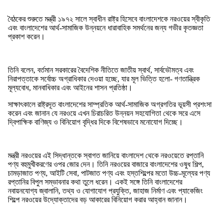
বৈঠকের শুরুতে মন্ত্রী ১৯৭২ সালে স্বাধীন রাষ্ট্র হিসেবে বাংলাদেশকে নরওয়ের স্বীকৃতি
এবং বাংলাদেশের আর্থ-সামাজিক উন্নয়নে ধারাবাহিক সমর্থনের জন্য গভীর কৃতজ্ঞতা
প্রকাশ করেন।
তিনি বলেন, বর্তমান সরকারের বৈদেশিক নীতিতে জাতীয় স্বার্থ, সার্বভৌমত্ব এবং
নিরাপত্তাকে সর্বোচ্চ অগ্রাধিকার দেওয়া হচ্ছে, যার মূল ভিত্তি হলো- গণতান্ত্রিক
মূল্যবোধ, মানবাধিকার এবং আইনের শাসন প্রতিষ্ঠা।
সাক্ষাৎকালে রাষ্ট্রদূত বাংলাদেশের সাম্প্রতিক আর্থ-সামাজিক অগ্রগতির ভূয়সী প্রশংসা
করেন এবং জানান যে নরওয়ে এখন চিরাচরিত উন্নয়ন সহযোগিতা থেকে সরে এসে
দ্বিপাক্ষিক বাণিজ্য ও বিনিয়োগ বৃদ্ধির দিকে বিশেষভাবে মনোযোগ দিচ্ছে।
মন্ত্রী নরওয়ের এই সিদ্ধান্তকে স্বাগত জানিয়ে বাংলাদেশ থেকে নরওয়েতে রপ্তানি
পণ্য বহুমুখীকরণের ওপর জোর দেন। তিনি নরওয়ের বাজারে বাংলাদেশের ওষুধ শিল্প,
চামড়াজাত পণ্য, আইটি সেবা, পাটজাত পণ্য এবং হস্তশিল্পের মতো উচ্চ-মূল্যের পণ্য
রপ্তানির বিপুল সম্ভাবনার কথা তুলে ধরেন। একই সঙ্গে তিনি বাংলাদেশের
নবায়নযোগ্য জ্বালানি, তথ্য ও যোগাযোগ প্রযুক্তি, জাহাজ নির্মাণ এবং প্যাকেজিং
শিল্পে নরওয়ের উদ্যোক্তাদের বড় আকারের বিনিয়োগ করার আহ্বান জানান।