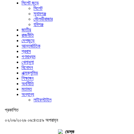
সিলেট জুড়ে
সিলেট
সুনামগঞ্জ
মৌলভীবাজার
হবিগঞ্জ
জাতীয়
রাজনীতি
দেশজুড়ে
আন্তর্জাতিক
প্রবাস
গণমাধ্যম
খেলাধুলা
বিনোদন
এক্সক্লুসিভ
শিক্ষাঙ্গন
অর্থনীতি
মতামত
অন্যান্য
লাইফস্টাইল
প্রকাশিত
০২/০৬/২০২৬ ০৬:৪৩:৫৯ অপরাহ্ন