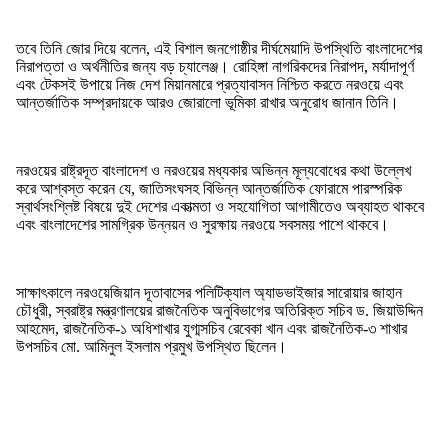
তবে তিনি জোর দিয়ে বলেন, এই বিশাল জনগোষ্ঠীর দীর্ঘমেয়াদি উপস্থিতি বাংলাদেশের
নিরাপত্তা ও অর্থনীতির জন্য বড় চ্যালেঞ্জ। রোহিঙ্গা নাগরিকদের নিরাপদ, মর্যাদাপূর্ণ
এবং টেকসই উপায়ে নিজ দেশ মিয়ানমারে প্রত্যাবাসন নিশ্চিত করতে নরওয়ে এবং
আন্তর্জাতিক সম্প্রদায়কে আরও জোরালো ভূমিকা রাখার অনুরোধ জানান তিনি।
নরওয়ের রাষ্ট্রদূত বাংলাদেশ ও নরওয়ের মধ্যকার অভিন্ন মূল্যবোধের কথা উল্লেখ
করে আশ্বস্ত করেন যে, জাতিসংঘসহ বিভিন্ন আন্তর্জাতিক ফোরামে পারস্পরিক
স্বার্থসংশ্লিষ্ট বিষয়ে দুই দেশের একাত্মতা ও সহযোগিতা আগামীতেও অব্যাহত থাকবে
এবং বাংলাদেশের সামগ্রিক উন্নয়ন ও সুরক্ষায় নরওয়ে সবসময় পাশে থাকবে।
সাক্ষাৎকালে নরওয়েজিয়ান দূতাবাসের পলিটিক্যাল অ্যাডভাইজার সারোয়ার জাহান
চৌধুরী, স্বরাষ্ট্র মন্ত্রণালয়ের রাজনৈতিক অনুবিভাগের অতিরিক্ত সচিব ড. জিয়াউদ্দিন
আহমেদ, রাজনৈতিক-১ অধিশাখার যুগ্মসচিব রেবেকা খান এবং রাজনৈতিক-৩ শাখার
উপসচিব মো. আমিনুল ইসলাম প্রমুখ উপস্থিত ছিলেন।