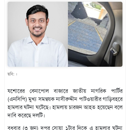
খেলাধুলা
বিনোদন
এক্সক্লুসিভ
শিক্ষাঙ্গন
অর্থনীতি
মতামত
ছবি: ।
অন্যান্য
লাইফস্টাইল
যশোরের বেনাপোল বাজারে জাতীয় নাগরিক পার্টির
(এনসিপি) মুখ্য সমন্বয়ক নাসীরুদ্দীন পাটওয়ারীর গাড়িবহরে
হামলার ঘটনা ঘটেছে। হামলায় চারজন আহত হয়েছেন বলে
দাবি করেছে দলটি।
বুধবার (৩ জুন) দুপুর সোয়া ১টার দিকে এ হামলার ঘটনা