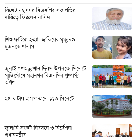
সিলেট মহানগর বিএনপির সভাপতির
দায়িত্বে ফিরলেন নাসিম
শিশু ফাহিমা হত্যা: জাকিরের মৃত্যুদণ্ড,
দুজনকে খালাস
জুলাই গণঅভ্যুত্থান দিবস উপলক্ষে সিলেটে
স্মৃতিসৌধে মহানগর বিএনপির পুষ্পার্ঘ্য
অর্পণ
২৪ ঘন্টায় হাসপাতালে ১১৩ সিলেটে
জ্বালানি সংকট নিরসনে ৩ নির্দেশনা
প্রধানমন্ত্রীর