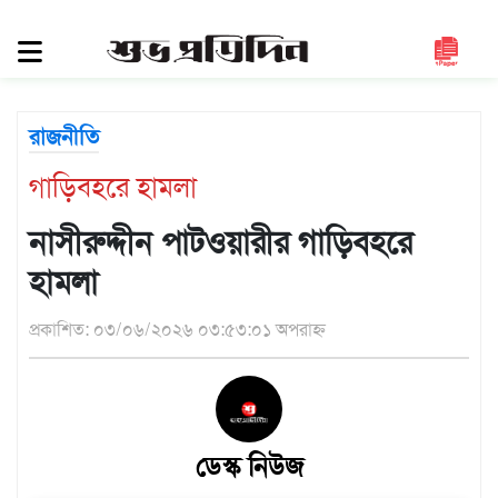
সিলেট
জুড়ে
সিলেট
রাজনীতি
সুনামগঞ্জ
গাড়িবহরে হামলা
মৌলভীবাজার
হবিগঞ্জ
নাসীরুদ্দীন পাটওয়ারীর গাড়িবহরে
জাতীয়
হামলা
রাজনীতি
প্রকাশিত: ০৩/০৬/২০২৬ ০৩:৫৩:০১ অপরাহ্ন
দেশজুড়ে
আন্তর্জাতিক
প্রবাস
ডেস্ক নিউজ
গণমাধ্যম