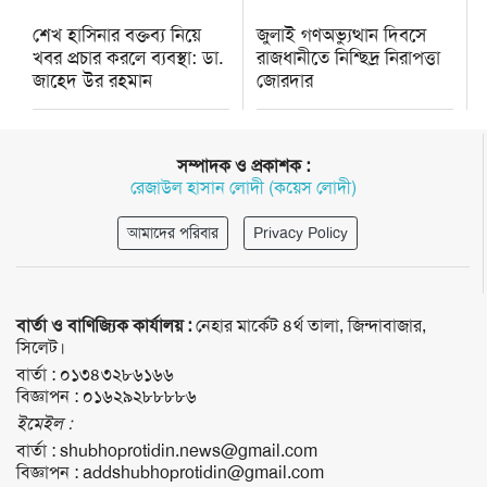
শেখ হাসিনার বক্তব্য নিয়ে
জুলাই গণঅভ্যুত্থান দিবসে
খবর প্রচার করলে ব্যবস্থা: ডা.
রাজধানীতে নিশ্ছিদ্র নিরাপত্তা
জাহেদ উর রহমান
জোরদার
সম্পাদক ও প্রকাশক :
রেজাউল হাসান লোদী (কয়েস লোদী)
আমাদের পরিবার
Privacy Policy
বার্তা ও বাণিজ্যিক কার্যালয় :
নেহার মার্কেট ৪র্থ তালা, জিন্দাবাজার,
সিলেট।
বার্তা :
০১৩৪৩২৮৬১৬৬
বিজ্ঞাপন :
০১৬২৯২৮৮৮৮৬
ইমেইল :
বার্তা :
shubhoprotidin.news@gmail.com
বিজ্ঞাপন :
addshubhoprotidin@gmail.com