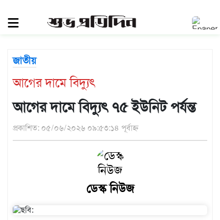
সিলেট
জুড়ে
সিলেট
জাতীয়
সুনামগঞ্জ
আগের দামে বিদ্যুৎ
মৌলভীবাজার
হবিগঞ্জ
আগের দামে বিদ্যুৎ ৭৫ ইউনিট পর্যন্ত
জাতীয়
প্রকাশিত: ০৫/০৬/২০২৬ ০৯:৫৩:১৪ পূর্বাহ্ন
রাজনীতি
দেশজুড়ে
আন্তর্জাতিক
ডেস্ক নিউজ
প্রবাস
গণমাধ্যম