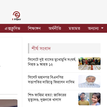
এক্সক্লুসিভ
শিক্ষাঙ্গন
অর্থনীতি
মতামত
অন্যান্য
শীর্ষ সংবাদ
সিলেটে দুই বাসের মুখোমুখি সংঘর্ষ,
নিহত ৯ আহত ১২
সিলেট মহানগর বিএনপির
সভাপতির দায়িত্বে ফিরলেন নাসিম
শিশু ফাহিমা হত্যা: জাকিরের
মৃত্যুদণ্ড, দুজনকে খালাস