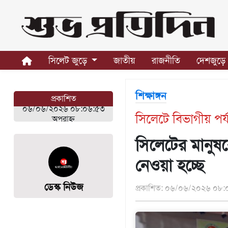
সিলেট
জুড়ে
সিলেট জুড়ে
জাতীয়
রাজনীতি
দেশজুড়ে
সিলেট
সুনামগঞ্জ
শিক্ষাঙ্গন
প্রকাশিত
মৌলভীবাজার
০৬/০৬/২০২৬ ০৮:০৬:৫৩
সিলেটে বিভাগীয় পর্য
হবিগঞ্জ
অপরাহ্ন
জাতীয়
সিলেটের মানুষক
রাজনীতি
নেওয়া হচ্ছে
দেশজুড়ে
ডেস্ক নিউজ
প্রকাশিত: ০৬/০৬/২০২৬ ০৮:০
আন্তর্জাতিক
প্রবাস