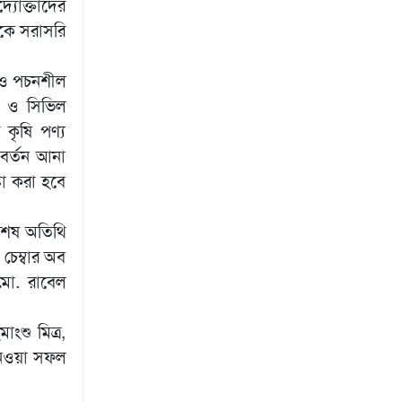
্যোক্তাদের
েকে সরাসরি
লেও পচনশীল
্ষ ও সিভিল
কৃষি পণ্য
রিবর্তন আনা
টা করা হবে
িশেষ অতিথি
 চেম্বার অব
 মো. রাবেল
ংশু মিত্র,
 নেওয়া সফল