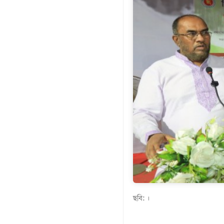
গণমাধ্যম
খেলাধুলা
বিনোদন
এক্সক্লুসিভ
শিক্ষাঙ্গন
অর্থনীতি
মতামত
অন্যান্য
লাইফস্টাইল
ছবি: ।