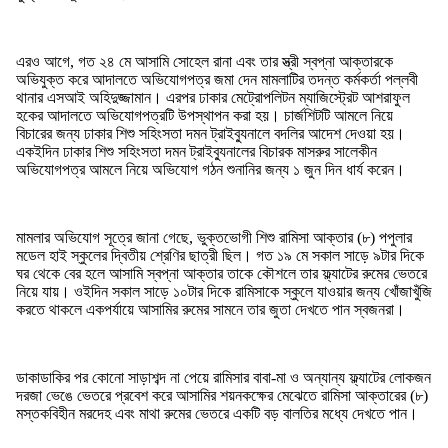
এরও আগে, গত ২৪ মে আসামি সোহেল রানা এবং তার স্ত্রী স্বপ্না আক্তারকে
অভিযুক্ত করে আদালতে অভিযোগপত্র জমা দেন মামলাটির তদন্ত কর্মকর্তা পল্লবী
থানার এসআই অহিদুজ্জামান। এরপর ঢাকার মেট্রোপলিটন ম্যাজিস্ট্রেট আশরাফুল
হকের আদালতে অভিযোগপত্রটি উপস্থাপন করা হয়। চার্জশিটটি আমলে নিয়ে
বিচারের জন্য ঢাকার শিশু সহিংসতা দমন ট্রাইব্যুনালে বদলির আদেশ দেওয়া হয়।
একইদিন ঢাকার শিশু সহিংসতা দমন ট্রাইব্যুনালের বিচারক মাসরুর সালেকীন
অভিযোগপত্র আমলে নিয়ে অভিযোগ গঠন শুনানির জন্য ১ জুন দিন ধার্য করেন।
মামলার অভিযোগ সূত্রে জানা গেছে, ভুক্তভোগী শিশু রামিসা আক্তার (৮) পপুলার
মডেল হাই স্কুলের দ্বিতীয় শ্রেণির ছাত্রী ছিল। গত ১৯ মে সকাল সাড়ে ৯টার দিকে
ঘর থেকে বের হলে আসামি স্বপ্না আক্তার তাকে কৌশলে তার ফ্ল্যাটের রুমের ভেতরে
নিয়ে যায়। ওইদিন সকাল সাড়ে ১০টার দিকে রামিসাকে স্কুলে যাওয়ার জন্য খোঁজাখুঁজি
করতে থাকলে একপর্যায়ে আসামির রুমের সামনে তার জুতা দেখতে পান স্বজনরা।
ডাকাডাকির পর কোনো সাড়াশব্দ না পেয়ে রামিসার বাবা-মা ও অন্যান্য ফ্ল্যাটের লোকজন
দরজা ভেঙে ভেতরে প্রবেশ করে আসামির শয়নকক্ষের মেঝেতে রামিসা আক্তারের (৮)
মস্তকবিহীন মরদেহ এবং মাথা রুমের ভেতরে একটি বড় বালতির মধ্যে দেখতে পান।