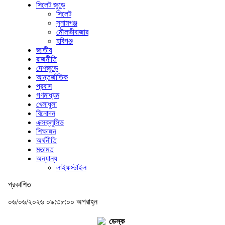
সিলেট জুড়ে
সিলেট
সুনামগঞ্জ
মৌলভীবাজার
হবিগঞ্জ
জাতীয়
রাজনীতি
দেশজুড়ে
আন্তর্জাতিক
প্রবাস
গণমাধ্যম
খেলাধুলা
বিনোদন
এক্সক্লুসিভ
শিক্ষাঙ্গন
অর্থনীতি
মতামত
অন্যান্য
লাইফস্টাইল
প্রকাশিত
০৬/০৬/২০২৬ ০৯:৩৮:০০ অপরাহ্ন