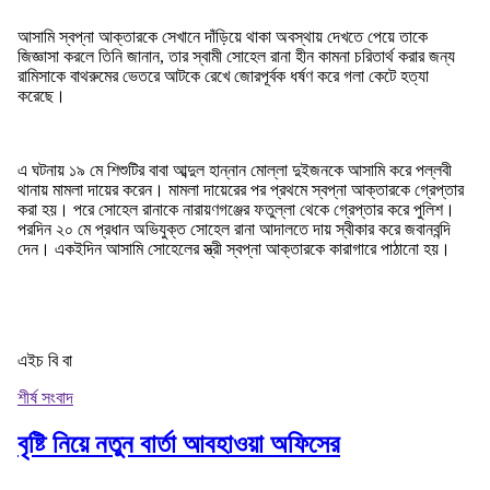
আসামি স্বপ্না আক্তারকে সেখানে দাঁড়িয়ে থাকা অবস্থায় দেখতে পেয়ে তাকে
জিজ্ঞাসা করলে তিনি জানান, তার স্বামী সোহেল রানা হীন কামনা চরিতার্থ করার জন্য
রামিসাকে বাথরুমের ভেতরে আটকে রেখে জোরপূর্বক ধর্ষণ করে গলা কেটে হত্যা
করেছে।
এ ঘটনায় ১৯ মে শিশুটির বাবা আব্দুল হান্নান মোল্লা দুইজনকে আসামি করে পল্লবী
থানায় মামলা দায়ের করেন। মামলা দায়েরের পর প্রথমে স্বপ্না আক্তারকে গ্রেপ্তার
করা হয়। পরে সোহেল রানাকে নারায়ণগঞ্জের ফতুল্লা থেকে গ্রেপ্তার করে পুলিশ।
পরদিন ২০ মে প্রধান অভিযুক্ত সোহেল রানা আদালতে দায় স্বীকার করে জবানবন্দি
দেন। একইদিন আসামি সোহেলের স্ত্রী স্বপ্না আক্তারকে কারাগারে পাঠানো হয়।
এইচ বি বা
শীর্ষ সংবাদ
বৃষ্টি নিয়ে নতুন বার্তা আবহাওয়া অফিসের