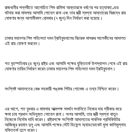
রাজধানীর পল্লবীতে আলোচিত শিশু রামিসা আক্তারকে ধর্ষণের পর হত্যাকাণ্ডের
ঘটনায় করা মামলায় আসামি সোহেল রানা এবং তার স্ত্রী স্বপ্না আক্তারের বিরুদ্ধে রায়
ঘোষণার জন্য আগামীকাল রোববার (৭ জুন) দিন নির্ধারণ করা হয়েছে।
ঢাকার মহানগর শিশু সহিংসতা দমন ট্রাইব্যুনালের বিচারক মাসরুর সালেকীনের আদালত
এই রায় ঘোষণা করবেন।
গত বৃহস্পতিবার (৪ জুন) রাষ্ট্র এবং আসামি পক্ষের যুক্তিতর্ক উপস্থাপন শেষে এই রায়
ঘোষণার তারিখ নির্ধারণ করেন ঢাকার মহানগর শিশু সহিংসতা দমন ট্রাইব্যুনাল।
সংশ্লিষ্ট আদালতের বেঞ্চ সহকারী পঙ্কজ পিটার গোমেজ এ তথ্য নিশ্চিত করেন।
এর আগে, গত বুধবার এ মামলায় আত্মপক্ষ সমর্থন শুনানিতে নিজের দায় স্বীকার করে
ক্ষমা চায় প্রধান অভিযুক্ত সোহেল রানা। অপর আসামি, তার স্ত্রী স্বপ্না খাতুন
নিজেকে নির্দোষ দাবি করেন। রাষ্ট্রপক্ষে সংশ্লিষ্ট আদালতের পাবলিক প্রসিকিউটর
আজিজুর রহমান দুলু এবং আসামি পক্ষের স্টেট ডিফেন্স অ্যাডভোকেট মুসা কালিমুল্লাহ
যুক্তিতর্ক তুলে ধরেন।