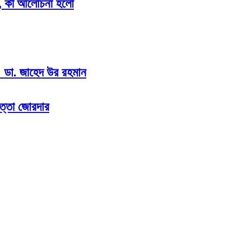
ৈঠক, কী আলোচনা হলো
া: ডা. জাহেদ উর রহমান
পত্তা জোরদার