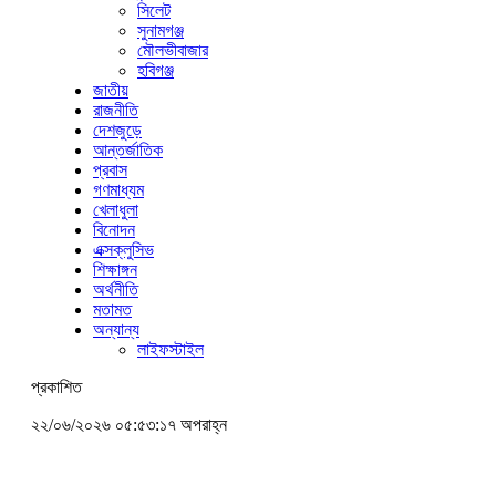
সিলেট
সুনামগঞ্জ
মৌলভীবাজার
হবিগঞ্জ
জাতীয়
রাজনীতি
দেশজুড়ে
আন্তর্জাতিক
প্রবাস
গণমাধ্যম
খেলাধুলা
বিনোদন
এক্সক্লুসিভ
শিক্ষাঙ্গন
অর্থনীতি
মতামত
অন্যান্য
লাইফস্টাইল
প্রকাশিত
২২/০৬/২০২৬ ০৫:৫৩:১৭ অপরাহ্ন