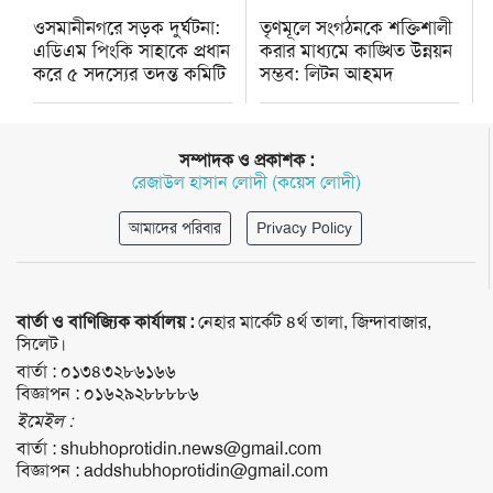
ওসমানীনগরে সড়ক দুর্ঘটনা:
তৃণমূলে সংগঠনকে শক্তিশালী
এডিএম পিংকি সাহাকে প্রধান
করার মাধ্যমে কাঙ্খিত উন্নয়ন
করে ৫ সদস্যের তদন্ত কমিটি
সম্ভব: লিটন আহমদ
সম্পাদক ও প্রকাশক :
রেজাউল হাসান লোদী (কয়েস লোদী)
আমাদের পরিবার
Privacy Policy
বার্তা ও বাণিজ্যিক কার্যালয় :
নেহার মার্কেট ৪র্থ তালা, জিন্দাবাজার,
সিলেট।
বার্তা :
০১৩৪৩২৮৬১৬৬
বিজ্ঞাপন :
০১৬২৯২৮৮৮৮৬
ইমেইল :
বার্তা :
shubhoprotidin.news@gmail.com
বিজ্ঞাপন :
addshubhoprotidin@gmail.com