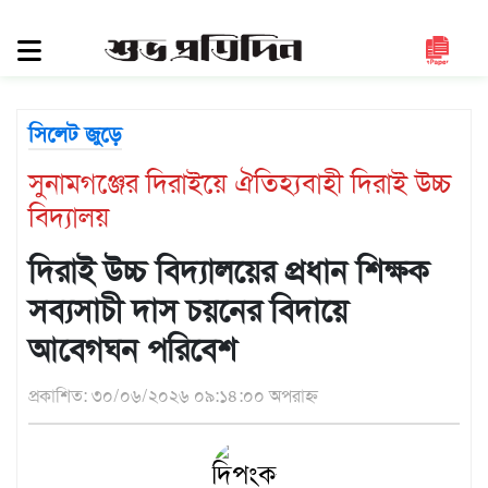
সিলেট
জুড়ে
সিলেট
সিলেট জুড়ে
সুনামগঞ্জ
সুনামগঞ্জের দিরাইয়ে ঐতিহ্যবাহী দিরাই উচ্চ
মৌলভীবাজার
বিদ্যালয়
হবিগঞ্জ
জাতীয়
দিরাই উচ্চ বিদ্যালয়ের প্রধান শিক্ষক
রাজনীতি
সব্যসাচী দাস চয়নের বিদায়ে
আবেগঘন পরিবেশ
দেশজুড়ে
আন্তর্জাতিক
প্রকাশিত: ৩০/০৬/২০২৬ ০৯:১৪:০০ অপরাহ্ন
প্রবাস
গণমাধ্যম