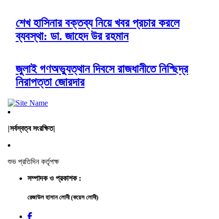
শেখ হাসিনার বক্তব্য নিয়ে খবর প্রচার করলে
ব্যবস্থা: ডা. জাহেদ উর রহমান
জুলাই গণঅভ্যুত্থান দিবসে রাজধানীতে নিশ্ছিদ্র
নিরাপত্তা জোরদার
|সর্বস্বত্ব সংরক্ষিত|
শুভ প্রতিদিন কর্তৃপক্ষ
সম্পাদক ও প্রকাশক :
রেজাউল হাসান লোদী (কয়েস লোদী)