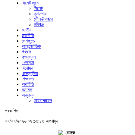
সিলেট জুড়ে
সিলেট
সুনামগঞ্জ
মৌলভীবাজার
হবিগঞ্জ
জাতীয়
রাজনীতি
দেশজুড়ে
আন্তর্জাতিক
প্রবাস
গণমাধ্যম
খেলাধুলা
বিনোদন
এক্সক্লুসিভ
শিক্ষাঙ্গন
অর্থনীতি
মতামত
অন্যান্য
লাইফস্টাইল
প্রকাশিত
০৭/০৭/২০২৬ ০৪:১৫:৪৫ অপরাহ্ন