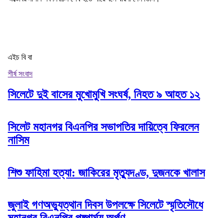
এইচ বি বা
শীর্ষ সংবাদ
সিলেটে দুই বাসের মুখোমুখি সংঘর্ষ, নিহত ৯ আহত ১২
সিলেট মহানগর বিএনপির সভাপতির দায়িত্বে ফিরলেন
নাসিম
শিশু ফাহিমা হত্যা: জাকিরের মৃত্যুদণ্ড, দুজনকে খালাস
জুলাই গণঅভ্যুত্থান দিবস উপলক্ষে সিলেটে স্মৃতিসৌধে