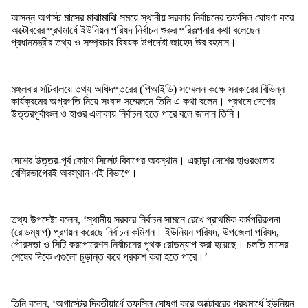
আসন্ন অগাস্ট মাসের মাঝামাঝি সময়ে স্থানীয় সরকার নির্বাচনের তফসিল ঘোষণা করে
অক্টোবরের প্রথমার্ধে ইউনিয়ন পরিষদ নির্বাচন শুরুর পরিকল্পনার কথা বলেছেন
প্রধানমন্ত্রীর তথ্য ও সম্প্রচার বিষয়ক উপদেষ্টা জাহেদ উর রহমান।
মঙ্গলবার সচিবালয়ে তথ্য অধিদপ্তরের (পিআইডি) সম্মেলন কক্ষে সরকারের বিভিন্ন
কার্যক্রমের অগ্রগতি নিয়ে সংবাদ সম্মেলনে তিনি এ কথা বলেন। প্রথমে দেশের
উত্তরপূর্বাঞ্চল ও হাওর এলাকায় নির্বাচন হতে পারে বলে জানান তিনি।
দেশের উত্তর-পূর্ব কোণে সিলেট বিবাগের অবস্থান। এছাড়া দেশের হাওরগুলোর
বেশিরভাগেরই অবস্থান এই বিভাগে।
তথ্য উপদেষ্টা বলেন, ‘স্থানীয় সরকার নির্বাচন সামনে রেখে প্রাথমিক কর্মপরিকল্পনা
(রোডম্যাপ) প্রণয়ন করেছে নির্বাচন কমিশন। ইউনিয়ন পরিষদ, উপজেলা পরিষদ,
পৌরসভা ও সিটি করপোরেশন নির্বাচনের পৃথক রোডম্যাপ করা হয়েছে। চলতি মাসের
শেষের দিকে এগুলো চূড়ান্ত করে প্রকাশ করা হতে পারে।’
তিনি বলেন, ‘অগাস্টের দ্বিতীয়ার্ধে তফসিল ঘোষণা করে অক্টোবরের প্রথমার্ধে ইউনিয়ন