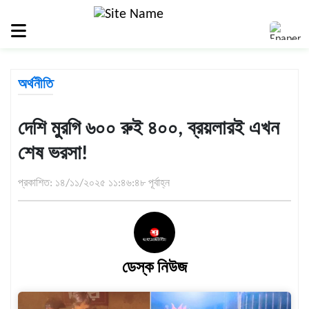
সিলেট
জুড়ে
সিলেট
অর্থনীতি
সুনামগঞ্জ
মৌলভীবাজার
দেশি মুরগি ৬০০ রুই ৪০০, ব্রয়লারই এখন
হবিগঞ্জ
শেষ ভরসা!
জাতীয়
প্রকাশিত: ১৪/১১/২০২৫ ১১:৪৬:৪৮ পূর্বাহ্ন
রাজনীতি
দেশজুড়ে
আন্তর্জাতিক
ডেস্ক নিউজ
প্রবাস
গণমাধ্যম