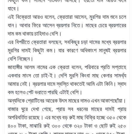
কিছুটা কম। সামনে শীতকাল আসছে। হয়তো দাম আরও কমে
যাবে।
এই বিক্রেতা আরও বলেন, ক্রেতারা আসেন, মুরগির দাম শুনে চলে
যান। আবার ফিরে আসেন ব্রয়লার নিতে। মাছের চেয়ে ব্রয়লারের
দাম কম থাকায় চাহিদাও বেশি।
এর বিপরীতে ক্রেতারা বলছেন, সবকিছুর চড়া দামের মধ্যে ব্রয়লার
মুরগির দামই কিছুটা কম। যার কারণে অধিকাংশ মানুষই ব্রয়লার
বেশি নিচ্ছেন।
জাহাঙ্গীর আলম নামের এক ক্রেতা বলেন, পরিবারে প্রতি সপ্তাহে
একবার মাংস তো চাই-ই। দেশি মুরগি কিংবা মাছ কেনার সামর্থ্য
আমার নেই। ব্রয়লার দামে স্বস্তি থাকতেই আমি এটা কিনি। স্বাদ
কম হলেও পেট ভরাতে পারছি এটাই বেশি।
অন্যদিকে প্রোটিনের আরেক উৎস মাছের দামও এখন আকাশছোঁয়া।
বাজার ঘুরে দেখা গেছে, প্রায় সব ধরনের মাছের দামই প্রায়
অপরিবর্তিত রয়েছে। এর মধ্যে বড় রুই মাছ বিক্রি হচ্ছে ৩৫০ থেকে
৪০০ টাকা, মাঝারি রুই ৩০০ থেকে ৩২০ টাকা ও ছোট রুই ২৫০