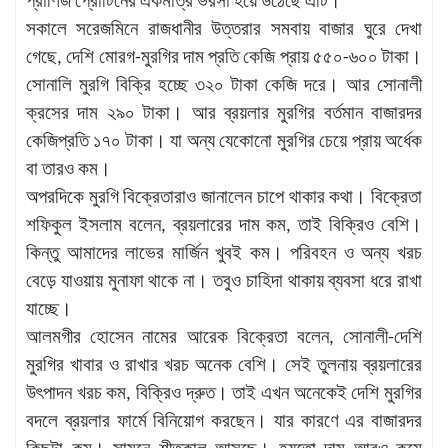
প্রাণিজ প্রোটিনের একমাত্র ভরসা হয়ে উঠেছে এটি।
সকালে সরেজমিনে রাজধানীর উত্তরার সমবায় বাজার ঘুরে দেখা
গেছে, দেশি মোরগ-মুরগির দাম প্রতি কেজি প্রায় ৫৫০-৬০০ টাকা।
সোনালি মুরগি বিক্রি হচ্ছে ৩২০ টাকা কেজি দরে। আর সোনালী
ক্রসের দাম ২৯০ টাকা। আর ব্রয়লার মুরগির বর্তমান বাজারদর
কেজিপ্রতি ১৭০ টাকা। যা অন্য যেকোনো মুরগির চেয়ে প্রায় অর্ধেক
বা তারও কম।
অপরদিকে মুরগি বিক্রেতারাও জানালেন চাপে থাকার কথা। বিক্রেতা
শফিকুল ইসলাম বলেন, ব্রয়লারের দাম কম, তাই বিক্রিও বেশি।
কিন্তু আমাদের লাভের মার্জিন খুবই কম। পরিবহন ও অন্য খরচ
বেড়ে যাওয়ায় মুনাফা থাকে না। তবুও চাহিদা থাকায় ব্যবসা ধরে রাখা
যাচ্ছে।
আলমগীর হোসেন নামের আরেক বিক্রেতা বলেন, সোনালী-দেশি
মুরগির খাবার ও রাখার খরচ অনেক বেশি। সেই তুলনায় ব্রয়লারের
উৎপাদন খরচ কম, বিক্রিও দ্রুত। তাই এখন অনেকেই দেশি মুরগির
বদলে ব্রয়লার ফার্মে বিনিয়োগ করছেন। যার কারণে এর বাজারদর