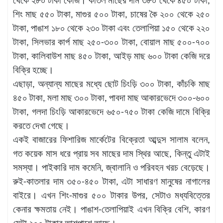
থেকে ২৮০ টাকা কেজি। কাতল মাছের দাম ৩৮০ থেকে ৪৫০ টাকা,
শিং মাছ ৫৫০ টাকা, মাগুর ৫০০ টাকা, চাষের কৈ ২০০ থেকে ২৫০
টাকা, পাঙাশ ১৮০ থেকে ২৩০ টাকা এবং তেলাপিয়া ১৫০ থেকে ২২০
টাকা, সিলভার কার্প মাছ ২৫০-৩০০ টাকা, বোয়াল মাছ ৫০০-৭০০
টাকা, কালিবাউশ মাছ ৪৫০ টাকা, আইড় মাছ ৬০০ টাকা কেজি দরে
বিক্রি হচ্ছে।
এছাড়া, অন্যান্য মাছের মধ্যে ছোট চিংড়ি ৩০০ টাকা, কাঁচকি মাছ
৪৫০ টাকা, মলা মাছ ৩০০ টাকা, পাবদা মাছ আকারভেদে ৩০০-৬০০
টাকা, গলদা চিংড়ি আকারভেদে ৬৫০-৭৫০ টাকা কেজি দামে বিক্রি
করতে দেখা গেছে।
একই বাজারের ফিশারিজ মার্কেটের বিক্রেতা আব্দুস সালাম বলেন,
গত কয়েক মাস ধরে প্রায় সব মাছের দাম স্থির আছে, কিন্তু এটাই
সমস্যা। পাইকারি দাম কমেনি, জ্বালানি ও পরিবহন খরচ বেড়েছে।
রুই-কাতলার দাম ৩৫০-৪৫০ টাকা, এটা সাধারণ মানুষের নাগালের
বাইরে। এখন শিং-মাগুর ৫০০ টাকার উপর, সেটাও মধ্যবিত্তের
কেনার ক্ষমতায় নেই। পাঙাশ-তেলাপিয়াই এখন বিক্রি বেশি, কারণ