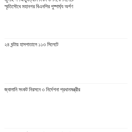
জুলাই গণঅভ্যুত্থান দিবস উপলক্ষে সিলেটে
স্মৃতিসৌধে মহানগর বিএনপির পুষ্পার্ঘ্য অর্পণ
২৪ ঘন্টায় হাসপাতালে ১১৩ সিলেটে
জ্বালানি সংকট নিরসনে ৩ নির্দেশনা প্রধানমন্ত্রীর