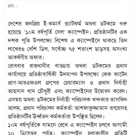
ছবি: ।
খেলাধুলা
বিনোদন
দেশের জনপ্রিয় ই-কমার্স প্ল্যাটফর্ম অথবা ডটকমে শুরু
এক্সক্লুসিভ
হয়েছে ‘১০ম বর্ষপূর্তি সেল’ ক্যাম্পেইন। প্রতিষ্ঠানটির এক
দশক পূতি উপলক্ষ্যে বিশেষ এ ক্যাম্পেইনে থাকছে তিন
শিক্ষাঙ্গন
লাখেরও বেশি ডিল, সর্বোচ্চ ৭৫ শতাংশ ছাড়সহ অসংখ্য
অর্থনীতি
আকর্ষণীয় অফার।
রোববার রাজধানীর বাড্ডায় অথবা ডটকমের প্রধান
মতামত
কার্যালয়ে প্রতিষ্ঠাবার্ষিকী উদযাপন উপলক্ষ্যে কেক কাটেন
অন্যান্য
প্রাণ-আরএফএল গ্রুপের চেয়ারম্যান ও প্রধান নির্বাহী
লাইফস্টাইল
আহসান খান চৌধুরী এবং ক্যাম্পেইনের উদ্বোধন করেন।
এসময় অথবা ডটকমের নির্বাহী পরিচালক খন্দকার তাসফিন
আলম, প্রধান পরিচালন কর্মকর্তা আশফাকুজ্জামান তন্ময়সহ
প্রতিষ্ঠানটির ঊর্ধ্বতন কর্মকর্তারা উপস্থিত ছিলেন।
১০ম বর্ষপূর্তিকে সামনে রেখে এ ক্যাম্পেইন চলবে আগামী
১০ ডিসেম্বর পর্যন্ত। ক্যাম্পেইন চলাকালীন প্রতিটি