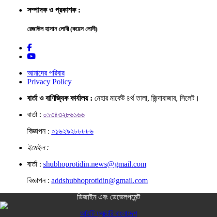
সম্পাদক ও প্রকাশক :
রেজাউল হাসান লোদী (কয়েস লোদী)
আমাদের পরিবার
Privacy Policy
বার্তা ও বাণিজ্যিক কার্যালয় :
নেহার মার্কেট ৪র্থ তালা, জিন্দাবাজার, সিলেট।
বার্তা :
০১৩৪৩২৮৬১৬৬
বিজ্ঞাপন :
০১৬২৯২৮৮৮৮৬
ইমেইল :
বার্তা :
shubhoprotidin.news@gmail.com
বিজ্ঞাপন :
addshubhoprotidin@gmail.com
ডিজাইন এবং ডেভেলপমেন্ট
আইটি ফ্যাক্টরি বাংলাদেশ