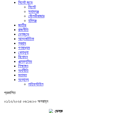
সিলেট জুড়ে
সিলেট
সুনামগঞ্জ
মৌলভীবাজার
হবিগঞ্জ
জাতীয়
রাজনীতি
দেশজুড়ে
আন্তর্জাতিক
প্রবাস
গণমাধ্যম
খেলাধুলা
বিনোদন
এক্সক্লুসিভ
শিক্ষাঙ্গন
অর্থনীতি
মতামত
অন্যান্য
লাইফস্টাইল
প্রকাশিত
০১/১২/২০২৫ ০৬:১৬:০০ অপরাহ্ন