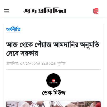
সিলেট
জুড়ে
সিলেট
অর্থনীতি
সুনামগঞ্জ
মৌলভীবাজার
আজ থেকে পেঁয়াজ আমদানির অনুমতি
হবিগঞ্জ
দেবে সরকার
জাতীয়
প্রকাশিত: ০৭/১২/২০২৫ ১১:৪০:১৪ পূর্বাহ্ন
রাজনীতি
দেশজুড়ে
আন্তর্জাতিক
ডেস্ক নিউজ
প্রবাস
গণমাধ্যম