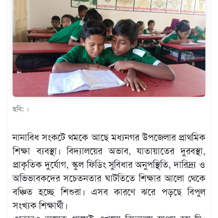
খেলাধুলা
বিনোদন
এক্সক্লুসিভ
শিক্ষাঙ্গন
অর্থনীতি
মতামত
ছবি: ।
অন্যান্য
নানাবিধ সংকটে থমকে আছে মধ্যনগর উপজেলার প্রাথমিক
লাইফস্টাইল
শিক্ষা ব্যবস্থা। বিদ্যালয়ের অভাব, যাতায়াতের দুরবস্থা,
প্রাকৃতিক দুর্যোগ, স্কুল ফিডিং সুবিধার অনুপস্থিতি, দারিদ্র্য ও
অভিভাবকদের সচেতনতার ঘাটতিতে শিক্ষার আলো থেকে
বঞ্চিত হচ্ছে শিশুরা। এসব কারণে ঝরে পড়ছে বিপুল
সংখ্যক শিক্ষার্থী।