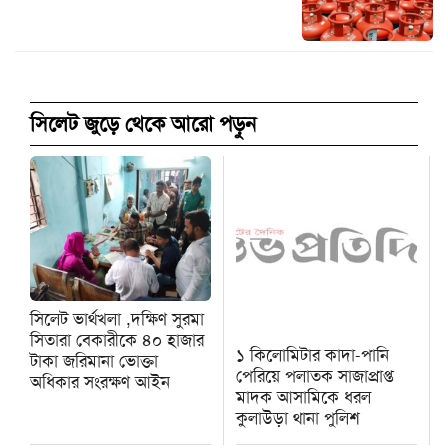
সিলেট জুড়ে থেকে আরো পড়ুন
সিলেট ভার্থখলা ,দক্ষিণ সুরমা
সিতারা বেকারীকে ৪০ হাজার
১ কিলোমিটার কাদা-পানি
টাকা জরিমানা ভোক্তা
পেরিয়ে পলাতক সাজাপ্রাপ্ত
অধিকার সংরক্ষণ আইন
মাদক আসামিকে ধরল
কুলাউড়া থানা পুলিশ