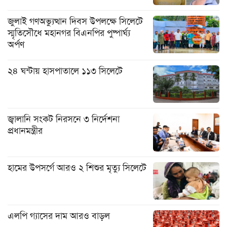
জুলাই গণঅভ্যুত্থান দিবস উপলক্ষে সিলেটে
স্মৃতিসৌধে মহানগর বিএনপির পুষ্পার্ঘ্য
অর্পণ
২৪ ঘন্টায় হাসপাতালে ১১৩ সিলেটে
জ্বালানি সংকট নিরসনে ৩ নির্দেশনা
প্রধানমন্ত্রীর
হামের উপসর্গে আরও ২ শিশুর মৃত্যু সিলেটে
এলপি গ্যাসের দাম আরও বাড়ল