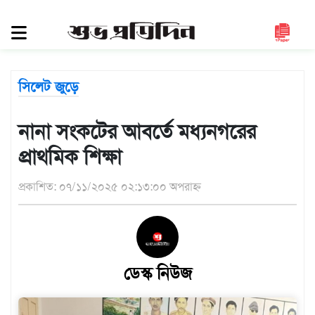
সিলেট
জুড়ে
সিলেট
সিলেট জুড়ে
সুনামগঞ্জ
মৌলভীবাজার
নানা সংকটের আবর্তে মধ্যনগরের
হবিগঞ্জ
প্রাথমিক শিক্ষা
জাতীয়
প্রকাশিত: ০৭/১১/২০২৫ ০২:১৩:০০ অপরাহ্ন
রাজনীতি
দেশজুড়ে
আন্তর্জাতিক
ডেস্ক নিউজ
প্রবাস
গণমাধ্যম