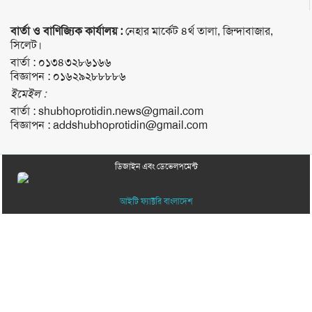
বার্তা ও বাণিজ্যিক কার্যালয় :
নেহার মার্কেট ৪র্থ তালা, জিন্দাবাজার,
সিলেট।
বার্তা :
০১৩৪৩২৮৬১৬৬
বিজ্ঞাপন :
০১৬২৯২৮৮৮৮৬
ইমেইল :
বার্তা :
shubhoprotidin.news@gmail.com
বিজ্ঞাপন :
addshubhoprotidin@gmail.com
ডিজাইন এবং ডেভেলপমেন্ট
আইটি ফ্যাক্টরি বাংলাদেশ