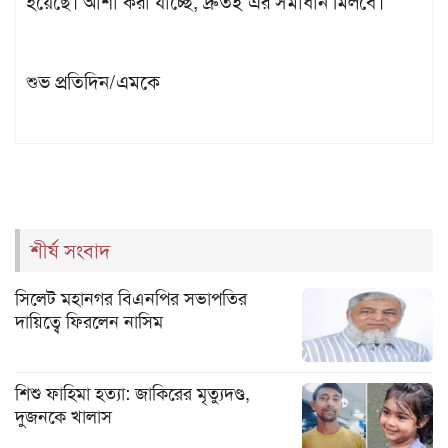
হয়েছে। আশা করা যাচ্ছে, দ্রুতই এর সমাধান মিলবে।
শুভ প্রতিদিন/এমকে
শীর্ষ সংবাদ
সিলেট মহানগর বিএনপির সভাপতির
দায়িত্বে ফিরলেন নাসিম
শিশু ফাহিমা হত্যা: জাকিরের মৃত্যুদণ্ড,
দুজনকে খালাস