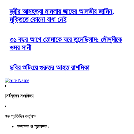
স্ত্রীর আত্মহত্যা মামলায় জাহের আলভীর জামিন,
মুক্তিতে কোনো বাধা নেই
৩১ বছর আগে তোমাকে ঘরে তুলেছিলাম: মৌসুমীকে
ওমর সানী
ছবির শুটিংয়ে গুরুতর আহত রাশমিকা
|সর্বস্বত্ব সংরক্ষিত|
শুভ প্রতিদিন কর্তৃপক্ষ
সম্পাদক ও প্রকাশক :