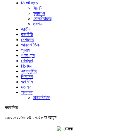
সিলেট জুড়ে
সিলেট
সুনামগঞ্জ
মৌলভীবাজার
হবিগঞ্জ
জাতীয়
রাজনীতি
দেশজুড়ে
আন্তর্জাতিক
প্রবাস
গণমাধ্যম
খেলাধুলা
বিনোদন
এক্সক্লুসিভ
শিক্ষাঙ্গন
অর্থনীতি
মতামত
অন্যান্য
লাইফস্টাইল
প্রকাশিত
১৯/০৫/২০২৬ ০৪:২৭:৫৮ অপরাহ্ন