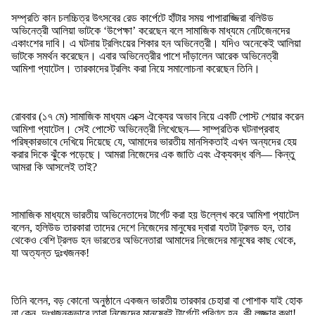
সম্প্রতি কান চলচ্চিত্র উৎসবের রেড কার্পেটে হাঁটার সময় পাপারাজ্জিরা বলিউড
অভিনেত্রী আলিয়া ভাটকে ‘উপেক্ষা’ করেছেন বলে সামাজিক মাধ্যমে নেটিজেনদের
একাংশের দাবি। এ ঘটনায় ট্রলিংয়ের শিকার হন অভিনেত্রী। যদিও অনেকেই আলিয়া
ভাটকে সমর্থন করেছেন। এবার অভিনেত্রীর পাশে দাঁড়ালেন আরেক অভিনেত্রী
আমিশা প্যাটেল। তারকাদের ট্রলিং করা নিয়ে সমালোচনা করেছেন তিনি।
রোববার (১৭ মে) সামাজিক মাধ্যম এক্সে ঐক্যের অভাব নিয়ে একটি পোস্ট শেয়ার করেন
আমিশা প্যাটেল। সেই পোস্টে অভিনেত্রী লিখেছেন— সাম্প্রতিক ঘটনাপ্রবাহ
পরিষ্কারভাবে দেখিয়ে দিয়েছে যে, আমাদের ভারতীয় মানসিকতাই এখন অন্যদের হেয়
করার দিকে ঝুঁকে পড়েছে। আমরা নিজেদের এক জাতি এবং ঐক্যবদ্ধ বলি— কিন্তু
আমরা কি আসলেই তাই?
সামাজিক মাধ্যমে ভারতীয় অভিনেতাদের টার্গেট করা হয় উল্লেখ করে আমিশা প্যাটেল
বলেন, হলিউড তারকারা তাদের দেশে নিজেদের মানুষের দ্বারা যতটা ট্রলড হন, তার
থেকেও বেশি ট্রলড হন ভারতের অভিনেতারা আমাদের নিজেদের মানুষের কাছ থেকে,
যা অত্যন্ত দুঃখজনক!
তিনি বলেন, বড় কোনো অনুষ্ঠানে একজন ভারতীয় তারকার চেহারা বা পোশাক যাই হোক
না কেন, দুঃখজনকভাবে তারা নিজেদের মানুষেরই টার্গেটে পরিণত হন, কী লজ্জার কথা!