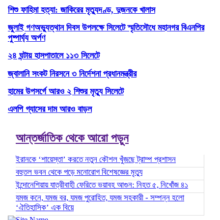
শিশু ফাহিমা হত্যা: জাকিরের মৃত্যুদণ্ড, দুজনকে খালাস
জুলাই গণঅভ্যুত্থান দিবস উপলক্ষে সিলেটে স্মৃতিসৌধে মহানগর বিএনপির
পুষ্পার্ঘ্য অর্পণ
২৪ ঘন্টায় হাসপাতালে ১১৩ সিলেটে
জ্বালানি সংকট নিরসনে ৩ নির্দেশনা প্রধানমন্ত্রীর
হামের উপসর্গে আরও ২ শিশুর মৃত্যু সিলেটে
এলপি গ্যাসের দাম আরও বাড়ল
আন্তর্জাতিক থেকে আরো পড়ুন
ইরানকে ‘শায়েস্তা’ করতে নতুন কৌশল খুঁজছে ট্রাম্প প্রশাসন
বহুতল ভবন থেকে পড়ে মনোরোগ বিশেষজ্ঞের মৃত্যু
ইন্দোনেশিয়ায় যাত্রীবাহী ফেরিতে ভয়াবহ আগুন: নিহত ৫, নিখোঁজ ৪১
যমজ কনে, যমজ বর, যমজ পুরোহিত, যমজ সহকারী - সম্পন্ন হলো
‘ঐতিহাসিক’ এক বিয়ে