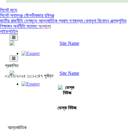
সিলেট জুড়ে
সিলেট
সুনামগঞ্জ
মৌলভীবাজার
হবিগঞ্জ
জাতীয়
রাজনীতি
দেশজুড়ে
আন্তর্জাতিক
প্রবাস
গণমাধ্যম
খেলাধুলা
বিনোদন
এক্সক্লুসিভ
শিক্ষাঙ্গন
অর্থনীতি
মতামত
অন্যান্য
লাইফস্টাইল
প্রকাশিত
০১/১২/২০২৫ ১১:১২:৪৭ পূর্বাহ্ন
ডেস্ক নিউজ
আন্তর্জাতিক