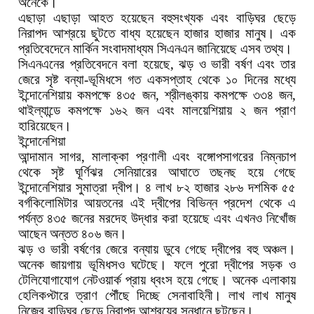
অনেকে।
এছাড়া এছাড়া আহত হয়েছেন বহুসংখ্যক এবং বাড়িঘর ছেড়ে
নিরাপদ আশ্রয়ে ছুটতে বাধ্য হয়েছেন হাজার হাজার মানুষ। এক
প্রতিবেদেনে মার্কিন সংবাদমাধ্যম সিএনএন জানিয়েছে এসব তথ্য।
সিএনএনের প্রতিবেদনে বলা হয়েছে, ঝড় ও ভারী বর্ষণ এবং তার
জেরে সৃষ্ট বন্যা-ভূমিধসে গত একসপ্তাহ থেকে ১০ দিনের মধ্যে
ইন্দোনেশিয়ায় কমপক্ষে ৪৩৫ জন, শ্রীলঙ্কায় কমপক্ষে ৩৩৪ জন,
থাইল্যান্ডে কমপক্ষে ১৬২ জন এবং মালয়েশিয়ায় ২ জন প্রাণ
হারিয়েছেন।
ইন্দোনেশিয়া
আন্দামান সাগর, মালাক্কা প্রণালী এবং বঙ্গোপসাগরের নিম্নচাপ
থেকে সৃষ্ট ঘূর্ণিঝর সেনিয়ারের আঘাতে তছনছ হয়ে গেছে
ইন্দোনেশিয়ার সুমাত্রা দ্বীপ। ৪ লাখ ৮২ হাজার ২৮৬ দশমিক ৫৫
বর্গকিলোমিটার আয়তনের এই দ্বীপের বিভিন্ন প্রদেশ থেকে এ
পর্যন্ত ৪৩৫ জনের মরদেহ উদ্ধার করা হয়েছে এবং এখনও নিখোঁজ
আছেন অন্তত ৪০৬ জন।
ঝড় ও ভারী বর্ষণের জেরে বন্যায় ডুবে গেছে দ্বীপের বহু অঞ্চল।
অনেক জায়গায় ভূমিধসও ঘটেছে। ফলে পুরো দ্বীপের সড়ক ও
টেলিযোগাযোগ নেটওয়ার্ক প্রায় ধ্বংস হয়ে গেছে। অনেক এলাকায়
হেলিকপ্টারে ত্রাণ পৌঁছে দিচ্ছে সেনাবাহিনী। লাখ লাখ মানুষ
নিজের বাড়িঘর ছেড়ে নিরাপদ আশ্রয়ের সন্ধানে ছুটছেন।