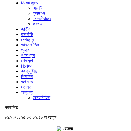
সিলেট জুড়ে
সিলেট
সুনামগঞ্জ
মৌলভীবাজার
হবিগঞ্জ
জাতীয়
রাজনীতি
দেশজুড়ে
আন্তর্জাতিক
প্রবাস
গণমাধ্যম
খেলাধুলা
বিনোদন
এক্সক্লুসিভ
শিক্ষাঙ্গন
অর্থনীতি
মতামত
অন্যান্য
লাইফস্টাইল
প্রকাশিত
০৯/১২/২০২৫ ০৩:০২:৫৫ অপরাহ্ন