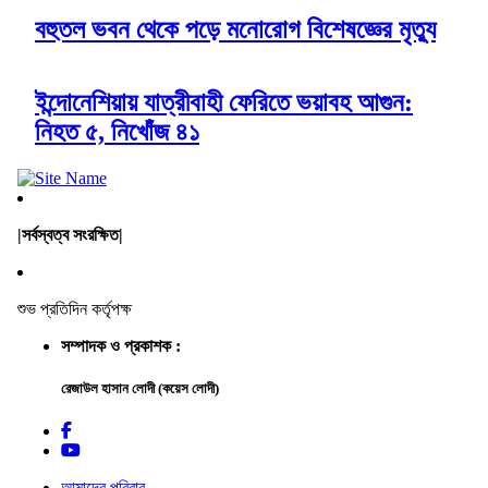
বহুতল ভবন থেকে পড়ে মনোরোগ বিশেষজ্ঞের মৃত্যু
ইন্দোনেশিয়ায় যাত্রীবাহী ফেরিতে ভয়াবহ আগুন:
নিহত ৫, নিখোঁজ ৪১
|সর্বস্বত্ব সংরক্ষিত|
শুভ প্রতিদিন কর্তৃপক্ষ
সম্পাদক ও প্রকাশক :
রেজাউল হাসান লোদী (কয়েস লোদী)
আমাদের পরিবার