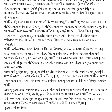
যোগাযোগ স্থাপন করছে মধ্যপ্রাচ্যের উপসাগরীয় অঞ্চলের দুই প্রতিবেশী দেশ।
ইতোমধ্যে এ বিষয়ক একটি চুক্তিও স্বাক্ষর হয়েছে সৌদির ক্রাউন প্রিন্স ও
প্রধানমন্ত্রী মোহাম্মদ বিন সালমান এবং কাতারের আমির শেখ তামিম বিন হামাদ আল
থানি’র মধ্যে।
সৌদির রাষ্ট্রায়ত্ব সংবাদ সংস্থা সৌদি প্রেস এজেন্সি (এসপিএ) গতকাল সোমবার এক
প্রতিবেদনে জানিয়েছে এ তথ্য। প্রতিবেদনে বলা হয়েছে, দু’দেশের মধ্যে প্রস্তাবিত
যে ট্রেনটি চলবে— সেটির সর্বোচ্চ গতিবেগ হবে ঘণ্টায় ৩০০ কিলোমিটার। সেই
হিসেবে এই ট্রেনে মাত্র ২ ঘণ্টায় রিয়াদ থেকে দোহা কিংবা দোহা থেকে রিয়াদ
পৌঁছাতে পারবেন যাত্রীরা। আকাশ পথে রিয়াদ ও দোহার মধ্যকার দূরত্ব ৯০
মিনিটের।
সৌদি কর্মকর্তাদের বরাত দিয়ে এসপিএ জানিয়েছে, এ রেল নেটওয়ার্ক স্থাপন ও চালু
হতে সময় লাগবে ৬ বছর। আপাতত রিয়াদ-দোহা রুটে চলাচল করলেও পরে এই
নেটওয়ার্কের সঙ্গে যুক্ত করা হবে দুই সৌদি শহর আল হোফুফ এবং দাম্মামকেও। রেল
নেটওয়ার্ক চালুর পর প্রতিবছর দুই দেশের অন্তত ১০ লাখ যাত্রী উপকৃত হবেন বলে
আমা করা হচ্ছে।
নতুন এই চুক্তি মধ্যপ্রাচ্যের উপসাগরীয় অঞ্চলের দুই দেশের মধ্যকার বন্ধুত্বপূর্ণ
সম্পর্ক আরও দৃঢ় হয়ে ওঠার ইঙ্গিত দিচ্ছে। ২০১৭ সালে কাতারের সঙ্গে সৌদির ব্যাপক
বিবাদ হয়েছিল। সেই বিবাদের জেরে দোহার সঙ্গে কূটনৈতিক যোগাযোগ ছিন্ন করেছিল
সৌদি।
তবে যুক্তরাষ্ট্রের মধ্যস্থতায় ২০২১ সালে দুই দেশের মধ্যেকার শীতল সম্পর্কের বরফ
গলতে শুরু করে। ওই বছরই কূটনৈতিক সম্পর্ক পুনঃস্থাপন করে সৌদি ও কাতার।
এই সম্পর্ককে আরও দৃঢ় ভিত্তি দেয় দোহায় মোহাম্মদ বিন সালমানের সফর। ২০২১
সালে কাতারে নিজের প্রথম সফরে গিয়েছিলেন সৌদি ক্রাউন প্রিন্স।
সূত্র : আলজাজিরা