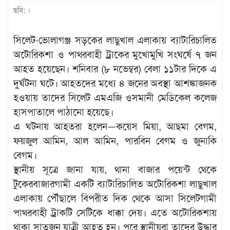
ছবি: ।
খেলাধুলা
বিনোদন
সিলেট-ভোলাগঞ্জ সড়কের লাছুখাল এলাকায় ব্যাটারিচালিত
এক্সক্লুসিভ
অটোরিকশা ও পাথরবাহী ট্রাকের মুখোমুখি সংঘর্ষে ৭ জন
আহত হয়েছেন। শনিবার (৮ নভেম্বর) বেলা ১১টার দিকে এ
শিক্ষাঙ্গন
দুর্ঘটনা ঘটে। আহতদের মধ্যে ৪ জনের অবস্থা আশঙ্কাজনক
অর্থনীতি
হওয়ায় তাদের সিলেট এমএজি ওসমানী মেডিকেল কলেজ
হাসপাতালে পাঠানো হয়েছে।
মতামত
এ ঘটনায় আহতরা হলেন—কয়েস মিয়া, আছমা বেগম,
অন্যান্য
ফয়জুল আমিন, আল আমিন, পারবিন বেগম ও জুনাকি
লাইফস্টাইল
বেগম।
স্থানীয় সূত্রে জানা যায়, থানা বাজার পয়েন্ট থেকে
টুকেরবাজারগামী একটি ব্যাটারিচালিত অটোরিকশা লাছুখাল
এলাকায় পৌঁছালে বিপরীত দিক থেকে আসা সিলেটগামী
পাথরবাহী ট্রাকটি সেটিকে ধাক্কা দেয়। এতে অটোরিকশায়
থাকা সাতজন যাত্রী আহত হন। পরে স্থানীয়রা তাদের উদ্ধার