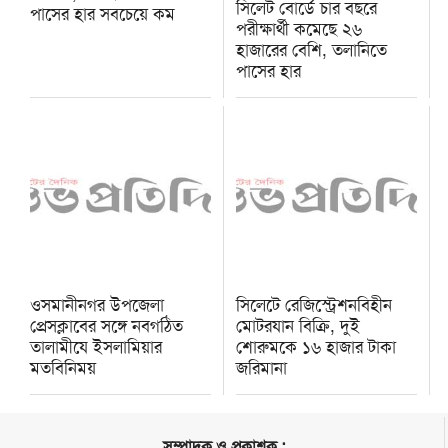
সিলেট বোর্ডে চার বছরে
পাসের হার সবচেয়ে কম
পরীক্ষার্থী কমেছে ২৬
হাজারের বেশি, তলানিতে
পাসের হার
ওসমানীনগর উপজেলা
সিলেটে রেজিস্ট্রেশনবিহীন
প্রেসক্লাবের সঙ্গে নবগঠিত
মোটরযান বিক্রি, দুই
তালামীযে ইসলামিয়ার
শোরুমকে ১৬ হাজার টাকা
মতবিনিময়
জরিমানা
সম্পাদক ও প্রকাশক :