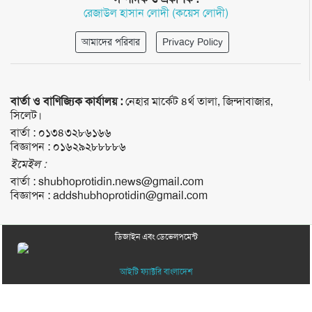
রেজাউল হাসান লোদী (কয়েস লোদী)
আমাদের পরিবার
Privacy Policy
বার্তা ও বাণিজ্যিক কার্যালয় :
নেহার মার্কেট ৪র্থ তালা, জিন্দাবাজার,
সিলেট।
বার্তা :
০১৩৪৩২৮৬১৬৬
বিজ্ঞাপন :
০১৬২৯২৮৮৮৮৬
ইমেইল :
বার্তা :
shubhoprotidin.news@gmail.com
বিজ্ঞাপন :
addshubhoprotidin@gmail.com
ডিজাইন এবং ডেভেলপমেন্ট
আইটি ফ্যাক্টরি বাংলাদেশ