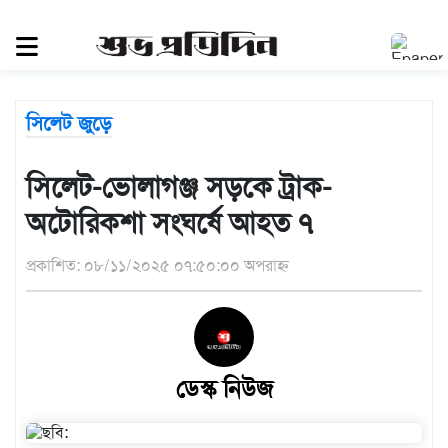
সিলেট
জুড়ে
সিলেট
সিলেট জুড়ে
সুনামগঞ্জ
মৌলভীবাজার
সিলেট-ভোলাগঞ্জ সড়কে ট্রাক-
হবিগঞ্জ
অটোরিকশা সংঘর্ষে আহত ৭
জাতীয়
প্রকাশিত: ০৮/১১/২০২৫ ০৭:৫০:০০ অপরাহ্ন
রাজনীতি
দেশজুড়ে
আন্তর্জাতিক
ডেস্ক নিউজ
প্রবাস
গণমাধ্যম