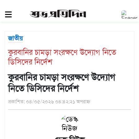
সিলেট
জুড়ে
সিলেট
জাতীয়
সুনামগঞ্জ
কুরবানির চামড়া সংরক্ষণে উদ্যোগ নিতে
মৌলভীবাজার
ডিসিদের নির্দেশ
হবিগঞ্জ
জাতীয়
কুরবানির চামড়া সংরক্ষণে উদ্যোগ
রাজনীতি
নিতে ডিসিদের নির্দেশ
দেশজুড়ে
প্রকাশিত: ০৪/০৫/২০২৬ ০৪:৪২:২১ অপরাহ্ন
আন্তর্জাতিক
প্রবাস
গণমাধ্যম