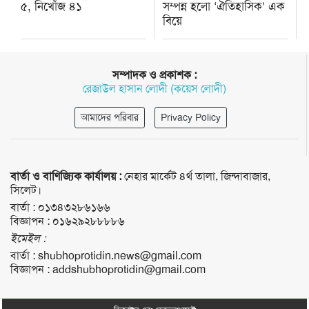
৫, নিখোঁজ ৪১
সম্পন্ন হলো ‘ঐতিহাসিক’ এক
বিয়ে
সম্পাদক ও প্রকাশক :
রেজাউল হাসান লোদী (কয়েস লোদী)
আমাদের পরিবার
Privacy Policy
বার্তা ও বাণিজ্যিক কার্যালয় :
নেহার মার্কেট ৪র্থ তালা, জিন্দাবাজার,
সিলেট।
বার্তা :
০১৩৪৩২৮৬১৬৬
বিজ্ঞাপন :
০১৬২৯২৮৮৮৮৬
ইমেইল :
বার্তা :
shubhoprotidin.news@gmail.com
বিজ্ঞাপন :
addshubhoprotidin@gmail.com