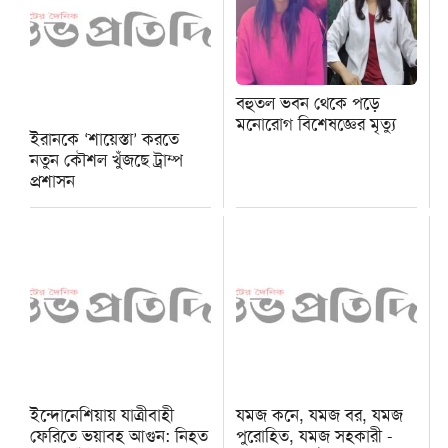
বহুতল ভবন থেকে পড়ে
মনোরোগ বিশেষজ্ঞের মৃত্যু
ইরানকে ‘শায়েস্তা’ করতে
নতুন কৌশল খুঁজছে ট্রাম্প
প্রশাসন
ইন্দোনেশিয়ায় যাত্রীবাহী
যমজ কনে, যমজ বর, যমজ
ফেরিতে ভয়াবহ আগুন: নিহত
পুরোহিত, যমজ সহকারী -