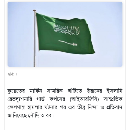
খেলাধুলা
বিনোদন
এক্সক্লুসিভ
শিক্ষাঙ্গন
অর্থনীতি
মতামত
ছবি: ।
অন্যান্য
লাইফস্টাইল
কুয়েতের মার্কিন সামরিক ঘাঁটিতে ইরানের ইসলামি
রেভল্যুশনারি গার্ড কর্পসের (আইআরজিসি) সাম্প্রতিক
ক্ষেপণাস্ত্র হামলার ঘটনার পর এর তীব্র নিন্দা ও প্রতিবাদ
জানিয়েছে সৌদি আরব।