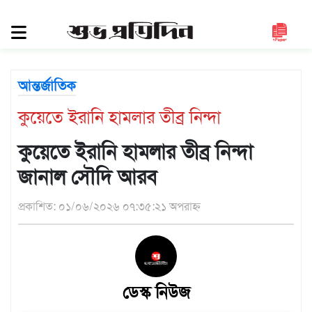
সিলেট
জুড়ে
সিলেট
আন্তর্জাতিক
সুনামগঞ্জ
কুয়েতে ইরানি হামলার তীব্র নিন্দা
মৌলভীবাজার
হবিগঞ্জ
কুয়েতে ইরানি হামলার তীব্র নিন্দা
জাতীয়
জানাল সৌদি আরব
রাজনীতি
প্রকাশিত: ০১/০৬/২০২৬ ০৭:৩৫:২১ অপরাহ্ন
দেশজুড়ে
আন্তর্জাতিক
প্রবাস
ডেস্ক নিউজ
গণমাধ্যম