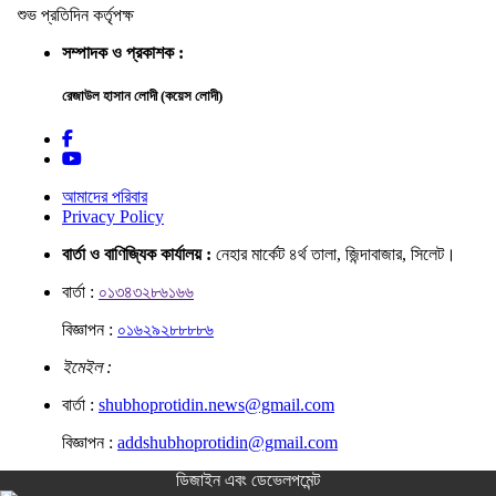
শুভ প্রতিদিন কর্তৃপক্ষ
সম্পাদক ও প্রকাশক :
রেজাউল হাসান লোদী (কয়েস লোদী)
আমাদের পরিবার
Privacy Policy
বার্তা ও বাণিজ্যিক কার্যালয় :
নেহার মার্কেট ৪র্থ তালা, জিন্দাবাজার, সিলেট।
বার্তা :
০১৩৪৩২৮৬১৬৬
বিজ্ঞাপন :
০১৬২৯২৮৮৮৮৬
ইমেইল :
বার্তা :
shubhoprotidin.news@gmail.com
বিজ্ঞাপন :
addshubhoprotidin@gmail.com
ডিজাইন এবং ডেভেলপমেন্ট