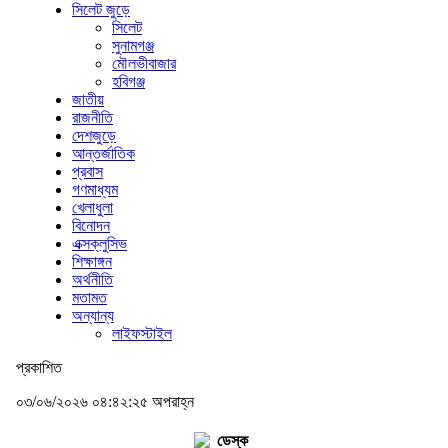
সিলেট জুড়ে
সিলেট
সুনামগঞ্জ
মৌলভীবাজার
হবিগঞ্জ
জাতীয়
রাজনীতি
দেশজুড়ে
আন্তর্জাতিক
প্রবাস
গণমাধ্যম
খেলাধুলা
বিনোদন
এক্সক্লুসিভ
শিক্ষাঙ্গন
অর্থনীতি
মতামত
অন্যান্য
লাইফস্টাইল
প্রকাশিত
০৩/০৬/২০২৬ ০৪:৪২:২৫ অপরাহ্ন