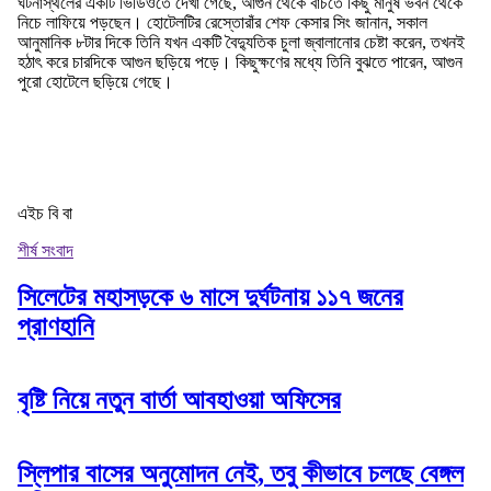
ঘটনাস্থলের একটি ভিডিওতে দেখা গেছে, আগুন থেকে বাঁচতে কিছু মানুষ ভবন থেকে
নিচে লাফিয়ে পড়ছেন। হোটেলটির রেস্তোরাঁর শেফ কেসার সিং জানান, সকাল
আনুমানিক ৮টার দিকে তিনি যখন একটি বৈদ্যুতিক চুলা জ্বালানোর চেষ্টা করেন, তখনই
হঠাৎ করে চারদিকে আগুন ছড়িয়ে পড়ে। কিছুক্ষণের মধ্যে তিনি বুঝতে পারেন, আগুন
পুরো হোটেলে ছড়িয়ে গেছে।
এইচ বি বা
শীর্ষ সংবাদ
সিলেটের মহাসড়কে ৬ মাসে দুর্ঘটনায় ১১৭ জনের
প্রাণহানি
বৃষ্টি নিয়ে নতুন বার্তা আবহাওয়া অফিসের
স্লিপার বাসের অনুমোদন নেই, তবু কীভাবে চলছে বেঙ্গল