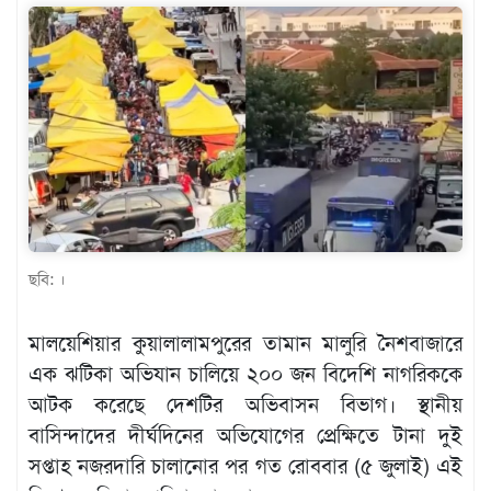
খেলাধুলা
বিনোদন
এক্সক্লুসিভ
শিক্ষাঙ্গন
অর্থনীতি
মতামত
ছবি: ।
অন্যান্য
লাইফস্টাইল
মালয়েশিয়ার কুয়ালালামপুরের তামান মালুরি নৈশবাজারে
এক ঝটিকা অভিযান চালিয়ে ২০০ জন বিদেশি নাগরিককে
আটক করেছে দেশটির অভিবাসন বিভাগ। স্থানীয়
বাসিন্দাদের দীর্ঘদিনের অভিযোগের প্রেক্ষিতে টানা দুই
সপ্তাহ নজরদারি চালানোর পর গত রোববার (৫ জুলাই) এই