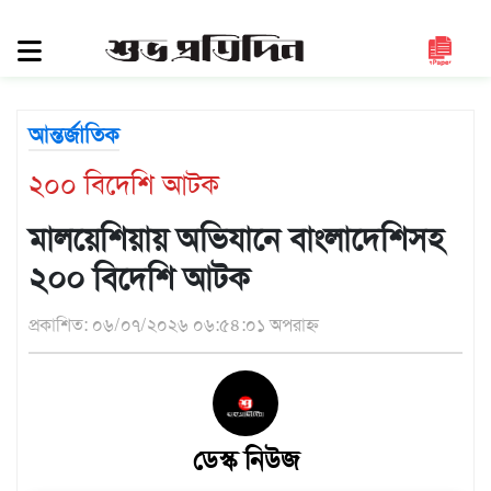
সিলেট
জুড়ে
সিলেট
আন্তর্জাতিক
সুনামগঞ্জ
২০০ বিদেশি আটক
মৌলভীবাজার
হবিগঞ্জ
মালয়েশিয়ায় অভিযানে বাংলাদেশিসহ
জাতীয়
২০০ বিদেশি আটক
রাজনীতি
প্রকাশিত: ০৬/০৭/২০২৬ ০৬:৫৪:০১ অপরাহ্ন
দেশজুড়ে
আন্তর্জাতিক
প্রবাস
ডেস্ক নিউজ
গণমাধ্যম