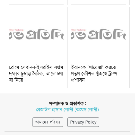
রোমে লেবানন-ইসরাইল সপ্তম
ইরানকে ‘শায়েস্তা’ করতে
দফার চূড়ান্ত বৈঠক, আলোচনা
নতুন কৌশল খুঁজছে ট্রাম্প
যা নিয়ে
প্রশাসন
সম্পাদক ও প্রকাশক :
রেজাউল হাসান লোদী (কয়েস লোদী)
আমাদের পরিবার
Privacy Policy