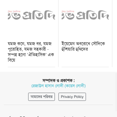
যমজ কনে, যমজ বর, যমজ
ইয়েমেন অবরোধে সৌদিকে
পুরোহিত, যমজ সহকারী -
হুঁশিয়ারি হুথিদের
সম্পন্ন হলো ‘ঐতিহাসিক’ এক
বিয়ে
সম্পাদক ও প্রকাশক :
রেজাউল হাসান লোদী (কয়েস লোদী)
আমাদের পরিবার
Privacy Policy