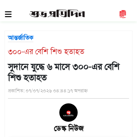
সিলেট
জুড়ে
সিলেট
আন্তর্জাতিক
সুনামগঞ্জ
৩০০-এর বেশি শিশু হতাহত
মৌলভীবাজার
হবিগঞ্জ
সুদানে যুদ্ধে ৬ মাসে ৩০০-এর বেশি
জাতীয়
শিশু হতাহত
রাজনীতি
প্রকাশিত: ০৭/০৭/২০২৬ ০৪:৪৪:১৭ অপরাহ্ন
দেশজুড়ে
আন্তর্জাতিক
প্রবাস
ডেস্ক নিউজ
গণমাধ্যম