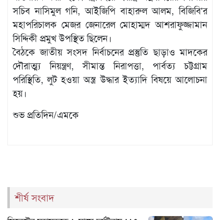
সচিব নাসিমুল গনি, আইজিপি বাহারুল আলম, বিজিবি'র
মহাপরিচালক মেজর জেনারেল মোহাম্মদ আশরাফুজ্জামান
সিদ্দিকী প্রমুখ উপস্থিত ছিলেন।
বৈঠকে জাতীয় সংসদ নির্বাচনের প্রস্তুতি ছাড়াও মাদকের
দৌরাত্ম্য নিয়ন্ত্রণ, সীমান্ত নিরাপত্তা, পার্বত্য চট্টগ্রাম
পরিস্থিতি, লুট হওয়া অস্ত্র উদ্ধার ইত্যাদি বিষয়ে আলোচনা
হয়।
শুভ প্রতিদিন/এমকে
শীর্ষ সংবাদ