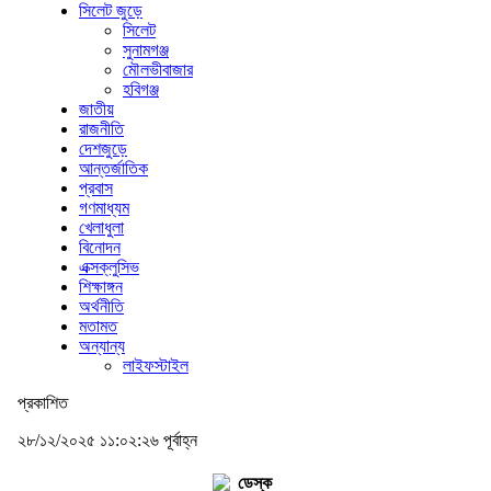
সিলেট জুড়ে
সিলেট
সুনামগঞ্জ
মৌলভীবাজার
হবিগঞ্জ
জাতীয়
রাজনীতি
দেশজুড়ে
আন্তর্জাতিক
প্রবাস
গণমাধ্যম
খেলাধুলা
বিনোদন
এক্সক্লুসিভ
শিক্ষাঙ্গন
অর্থনীতি
মতামত
অন্যান্য
লাইফস্টাইল
প্রকাশিত
২৮/১২/২০২৫ ১১:০২:২৬ পূর্বাহ্ন