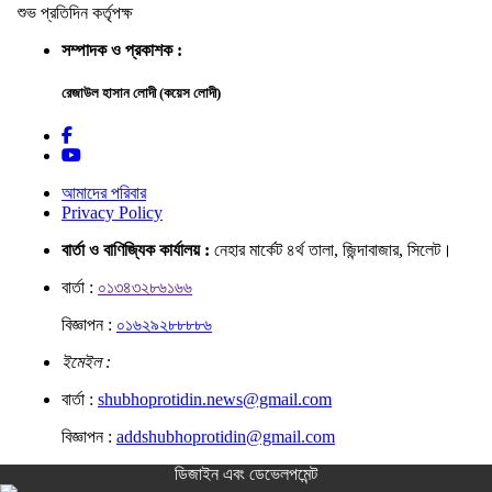
শুভ প্রতিদিন কর্তৃপক্ষ
সম্পাদক ও প্রকাশক :
রেজাউল হাসান লোদী (কয়েস লোদী)
আমাদের পরিবার
Privacy Policy
বার্তা ও বাণিজ্যিক কার্যালয় :
নেহার মার্কেট ৪র্থ তালা, জিন্দাবাজার, সিলেট।
বার্তা :
০১৩৪৩২৮৬১৬৬
বিজ্ঞাপন :
০১৬২৯২৮৮৮৮৬
ইমেইল :
বার্তা :
shubhoprotidin.news@gmail.com
বিজ্ঞাপন :
addshubhoprotidin@gmail.com
ডিজাইন এবং ডেভেলপমেন্ট