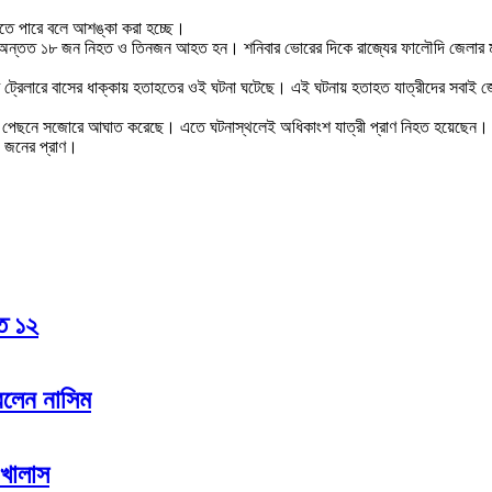
তে পারে বলে আশঙ্কা করা হচ্ছে।
নায় অন্তত ১৮ জন নিহত ও তিনজন আহত হন। শনিবার ভোরের দিকে রাজ্যের ফালৌদি জেলার মত
ি ট্রেলারে বাসের ধাক্কায় হতাহতের ওই ঘটনা ঘটেছে। এই ঘটনায় হতাহত যাত্রীদের সবাই জো
রেলারের পেছনে সজোরে আঘাত করেছে। এতে ঘটনাস্থলেই অধিকাংশ যাত্রী প্রাণ নিহত হয়েছেন।
০ জনের প্রাণ।
হত ১২
রলেন নাসিম
 খালাস