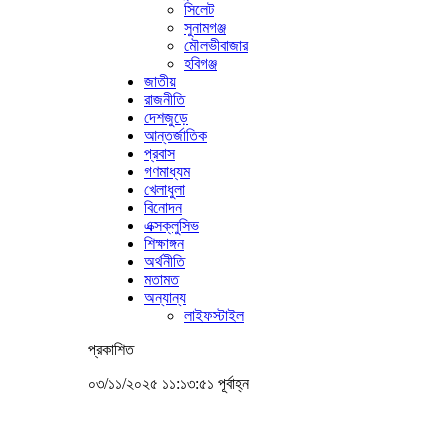
সিলেট
সুনামগঞ্জ
মৌলভীবাজার
হবিগঞ্জ
জাতীয়
রাজনীতি
দেশজুড়ে
আন্তর্জাতিক
প্রবাস
গণমাধ্যম
খেলাধুলা
বিনোদন
এক্সক্লুসিভ
শিক্ষাঙ্গন
অর্থনীতি
মতামত
অন্যান্য
লাইফস্টাইল
প্রকাশিত
০৩/১১/২০২৫ ১১:১৩:৫১ পূর্বাহ্ন