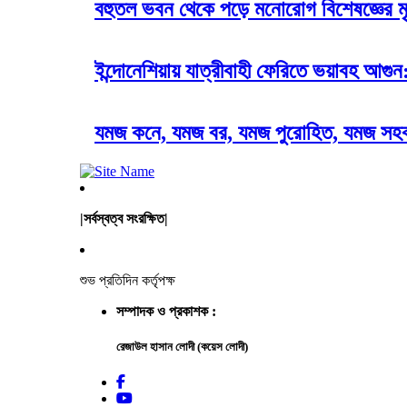
বহুতল ভবন থেকে পড়ে মনোরোগ বিশেষজ্ঞের মৃত
ইন্দোনেশিয়ায় যাত্রীবাহী ফেরিতে ভয়াবহ আগুন
যমজ কনে, যমজ বর, যমজ পুরোহিত, যমজ সহক
|সর্বস্বত্ব সংরক্ষিত|
শুভ প্রতিদিন কর্তৃপক্ষ
সম্পাদক ও প্রকাশক :
রেজাউল হাসান লোদী (কয়েস লোদী)