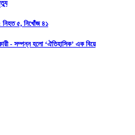
্যু
: নিহত ৫, নিখোঁজ ৪১
ারী - সম্পন্ন হলো ‘ঐতিহাসিক’ এক বিয়ে