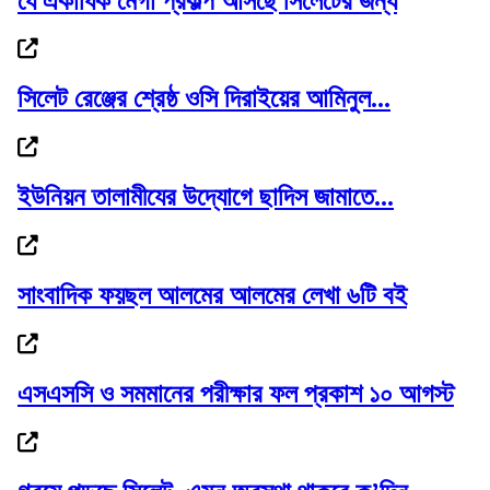
যে একাধিক মেগা প্রকল্প আসছে সিলেটের জন্য
সিলেট রেঞ্জের শ্রেষ্ঠ ওসি দিরাইয়ের আমিনুল...
সেটাই যদি করেন তাহলে আ.লীগের দোষ কী ছিল:...
ইউনিয়ন তালামীযের উদ্যোগে ছাদিস জামাতে...
বৃষ্টি নিয়ে নতুন বার্তা আবহাওয়া অফিসের
সাংবাদিক ফয়ছল আলমের আলমের লেখা ৬টি বই
এসএসসি ও সমমানের পরীক্ষার ফল প্রকাশ ১০ আগস্ট
এমপির অসুস্থতার সুযোগে ‘সিন্ডিকেটের’ অভিযোগ