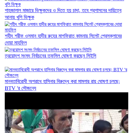
শাহজালাল মাজারে ভিক্ষুকদের ও দিতে হয় চাদা, তবে প্রশাসনের দায়িত্বে
আনায় খুশি ভিক্ষুক
শহীদ শরীফ ওসমান হাদীর রুহের মাগফিরাত কামনায় সিলেট প্রেসক্লাবের
একমাসে সড়কে ঝরল ৩১ প্রাণ
দোয়া মাহফিল
ত্রয়োদশ সংসদ নির্বাচনের তফসিল ঘোষণা করছেন সিইসি
৯ জনের লা শ হস্তান্তর, পরিবার পেল আর্থিক...
মানবতাবিরোধী অপরাধে হাসিনার বিরুদ্ধে করা মামলার রায় ঘোষণা চলছে;
BTV 'র সৌজন্যে
স্লিপার বাসের অনুমোদন নেই, তবু কীভাবে চলছে...