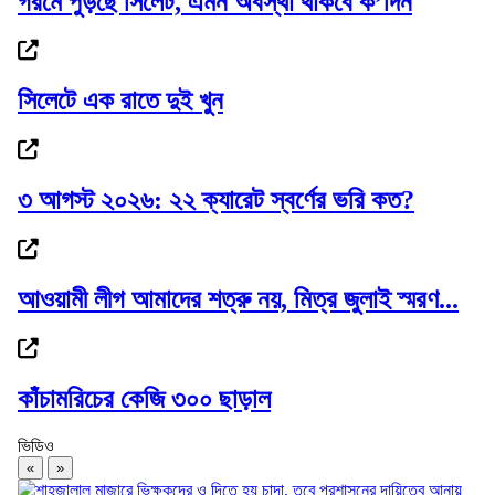
গরমে পুড়ছে সিলেট, এমন অবস্থা থাকবে ক’দিন
সিলেটে হাসপাতালে ‘আইসিইউ না পেয়ে’ হামে...
সিলেটে এক রাতে দুই খুন
৩ আগস্ট ২০২৬: ২২ ক্যারেট স্বর্ণের ভরি কত?
ওসমানীনগরে সড়ক দুর্ঘটনা: এডিএম পিংকি সাহাকে...
আওয়ামী লীগ আমাদের শত্রু নয়, মিত্র জুলাই স্মরণ...
তৃণমূলে সংগঠনকে শক্তিশালী করার মাধ্যমে...
কাঁচামরিচের কেজি ৩০০ ছাড়াল
ভিডিও
«
»
ওসমানীনগরে দুর্ঘটনা: বাসগুলো পুলিশ হেফাজতে,...