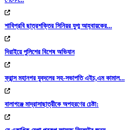
ফ্লাইট জটিলতায় ইতালিতে আটকা পড়েছেন
বাংলাদেশি...
শাবিপ্রবি ছাত্রশক্তির সিনিয়র যুগ্ম আহ্বায়কের...
গজারিয়ায় ১৩ বছরের কিশোরী ধর্ষণের অভিযোগ, ৬...
দিরাইয়ে পুলিশের বিশেষ অভিযান
ফ্রান্স মহানগর যুবদলের সহ-সভাপতি এইচ,এম কামাল...
যুক্তরাষ্ট্রে এক মাসে আটক প্রায় ৫১ হাজার...
বালাগঞ্জে মাদ্রাসাছাত্রীকে অপহরণের চেষ্টা:
২০২৭ সালের শুরুতেই বিশ্ববাজারে স্বর্ণের দামে...