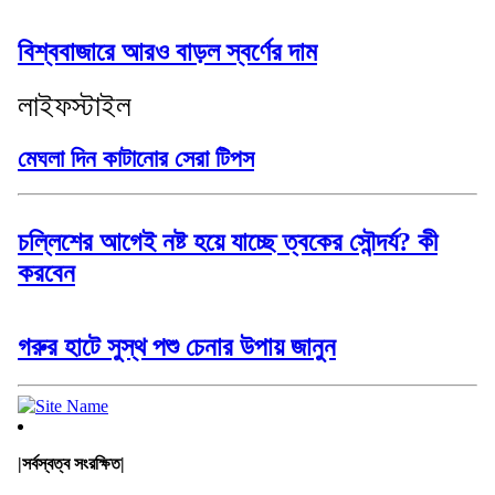
বিশ্ববাজারে আরও বাড়ল স্বর্ণের দাম
লাইফস্টাইল
মেঘলা দিন কাটানোর সেরা টিপস
চল্লিশের আগেই নষ্ট হয়ে যাচ্ছে ত্বকের সৌন্দর্য? কী
করবেন
গরুর হাটে সুস্থ পশু চেনার উপায় জানুন
|সর্বস্বত্ব সংরক্ষিত|