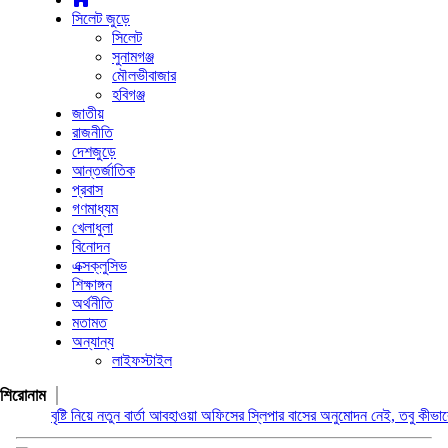
সিলেট জুড়ে
সিলেট
সুনামগঞ্জ
মৌলভীবাজার
হবিগঞ্জ
জাতীয়
রাজনীতি
দেশজুড়ে
আন্তর্জাতিক
প্রবাস
গণমাধ্যম
খেলাধুলা
বিনোদন
এক্সক্লুসিভ
শিক্ষাঙ্গন
অর্থনীতি
মতামত
অন্যান্য
লাইফস্টাইল
শিরোনাম
বৃষ্টি নিয়ে নতুন বার্তা আবহাওয়া অফিসের
স্লিপার বাসের অনুমোদন নেই, তবু কীভাবে চলছে ব