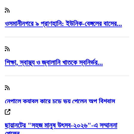
ওসমানীনগরে ৯ প্রাণহানি: ইউনিক-বেঙ্গলের বাসের...
শিক্ষা, স্বাস্থ্য ও জ্বালানি খাতকে স্বনির্ভর...
নেপালে ক্যাবল কারে চড়ে ভয় পেলেন অপু বিশ্বাস
ছায়ানটের "সহজ মানুষ উৎসব-২০২৬"-এ সম্মাননা
পেলেন...