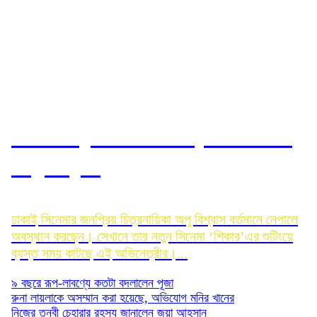
নেপালে ক্যাবল কারে চড়ে ভয় পেলেন
অপু বিশ্বাস
ঢাকাই সিনেমার জনপ্রিয় চিত্রনায়িকা অপু বিশ্বাস বর্তমানে নেপালে
অবস্থান করছেন। সেখানে তার নতুন সিনেমা ‘শিকার’এর শুটিংয়ে
ব্যস্ত সময় কাটছে এই অভিনেত্রীর।...
৯ বছরে রূপ-লাবণ্যে কতটা বদলালেন পূজা
রুনা লায়লাকে অসম্মান করা হয়েছে, অভিযোগ মনির খানের
নিজের তন্বী চেহারার রহস্য জানালেন জয়া আহসান