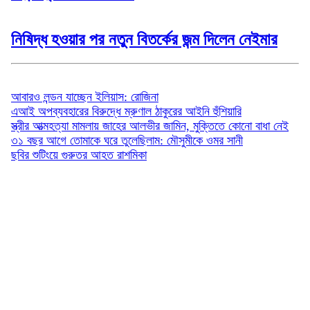
নিষিদ্ধ হওয়ার পর নতুন বিতর্কের জন্ম দিলেন নেইমার
বিনোদন
আবারও লন্ডন যাচ্ছেন ইলিয়াস: রোজিনা
এআই অপব্যবহারের বিরুদ্ধে ম্রুণাল ঠাকুরের আইনি হুঁশিয়ারি
স্ত্রীর আত্মহত্যা মামলায় জাহের আলভীর জামিন, মুক্তিতে কোনো বাধা নেই
৩১ বছর আগে তোমাকে ঘরে তুলেছিলাম: মৌসুমীকে ওমর সানী
ছবির শুটিংয়ে গুরুতর আহত রাশমিকা