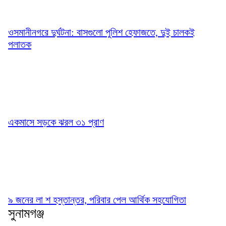
ওসমানীনগরে দুর্ঘটনা: বাসগুলো পুলিশ হেফাজতে, দুই চালকই
পলাতক
একমাসে সড়কে ঝরল ৩১ প্রাণ
৯ জনের লা শ হস্তান্তর, পরিবার পেল আর্থিক সহযোগিতা
সুনামগঞ্জ