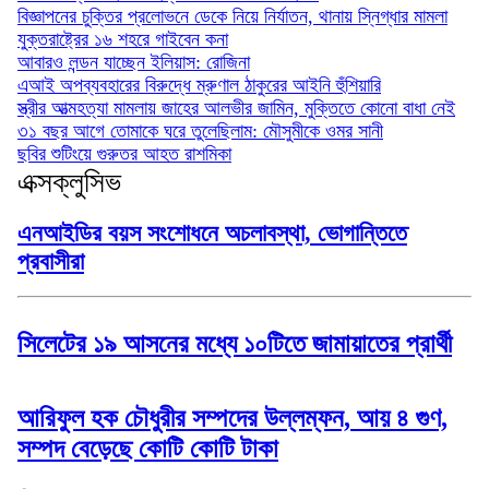
বিজ্ঞাপনের চুক্তির প্রলোভনে ডেকে নিয়ে নির্যাতন, থানায় স্নিগ্ধার মামলা
যুক্তরাষ্ট্রের ১৬ শহরে গাইবেন কনা
আবারও লন্ডন যাচ্ছেন ইলিয়াস: রোজিনা
এআই অপব্যবহারের বিরুদ্ধে ম্রুণাল ঠাকুরের আইনি হুঁশিয়ারি
স্ত্রীর আত্মহত্যা মামলায় জাহের আলভীর জামিন, মুক্তিতে কোনো বাধা নেই
৩১ বছর আগে তোমাকে ঘরে তুলেছিলাম: মৌসুমীকে ওমর সানী
ছবির শুটিংয়ে গুরুতর আহত রাশমিকা
এক্সক্লুসিভ
এনআইডির বয়স সংশোধনে অচলাবস্থা, ভোগান্তিতে
প্রবাসীরা
সিলেটের ১৯ আসনের মধ্যে ১০টিতে জামায়াতের প্রার্থী
আরিফুল হক চৌধুরীর সম্পদের উল্লম্ফন, আয় ৪ গুণ,
সম্পদ বেড়েছে কোটি কোটি টাকা