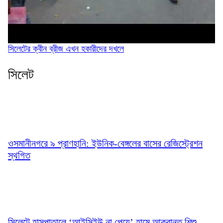
সিলেটের ক্বীন ব্রীজ এখন হকারীদের দখলে
সিলেট
ওসমানীনগরে ৯ প্রাণহানি: ইউনিক-বেঙ্গলের বাসের রেজিস্ট্রেশন
স্থগিত
সিলেটে হাসপাতালে ‘আইসিইউ না পেয়ে’ হামে আক্রান্ত শিশু