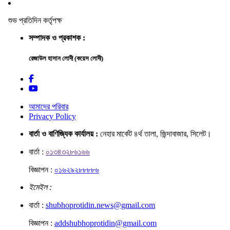
শুভ প্রতিদিন কর্তৃপক্ষ
সম্পাদক ও প্রকাশক :
রেজাউল হাসান লোদী (কয়েস লোদী)
আমাদের পরিবার
Privacy Policy
বার্তা ও বাণিজ্যিক কার্যালয় :
নেহার মার্কেট ৪র্থ তালা, জিন্দাবাজার, সিলেট।
বার্তা :
০১৩৪৩২৮৬১৬৬
বিজ্ঞাপন :
০১৬২৯২৮৮৮৮৬
ইমেইল :
বার্তা :
shubhoprotidin.news@gmail.com
বিজ্ঞাপন :
addshubhoprotidin@gmail.com