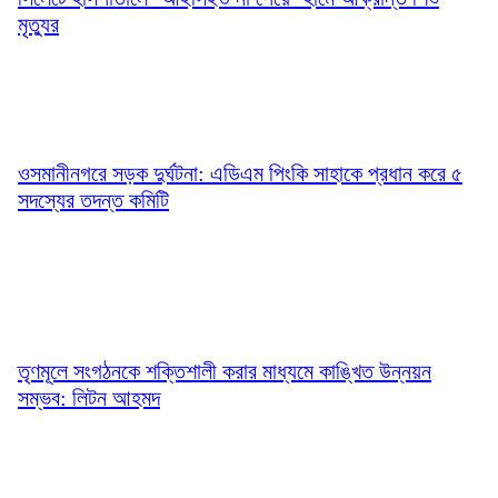
মৃত্যুর
ওসমানীনগরে সড়ক দুর্ঘটনা: এডিএম পিংকি সাহাকে প্রধান করে ৫
সদস্যের তদন্ত কমিটি
তৃণমূলে সংগঠনকে শক্তিশালী করার মাধ্যমে কাঙ্খিত উন্নয়ন
সম্ভব: লিটন আহমদ