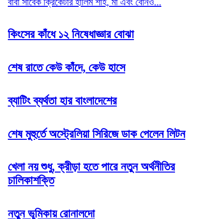
বাবা সাবেক ক্রিকেটার হালিম শাহ, মা এবং বোনও...
কিংসের কাঁধে ১২ নিষেধাজ্ঞার বোঝা
শেষ রাতে কেউ কাঁদে, কেউ হাসে
ব্যাটিং ব্যর্থতা হার বাংলাদেশের
শেষ মুহুর্তে অস্ট্রেলিয়া সিরিজে ডাক পেলেন লিটন
খেলা নয় শুধু, ক্রীড়া হতে পারে নতুন অর্থনীতির
চালিকাশক্তি
নতুন ভূমিকায় রোনালদো