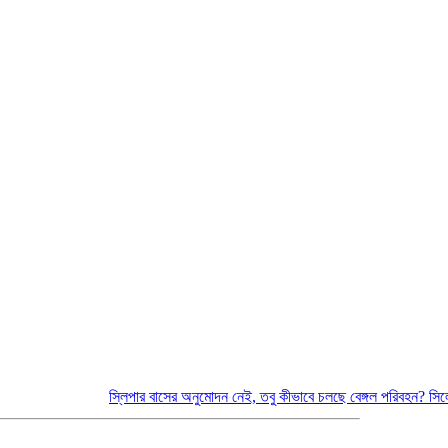
স্লিপার বাসের অনুমোদন নেই, তবু কীভাবে চলছে বেঙ্গল পরিবহন?
সিলেটে দুই বা