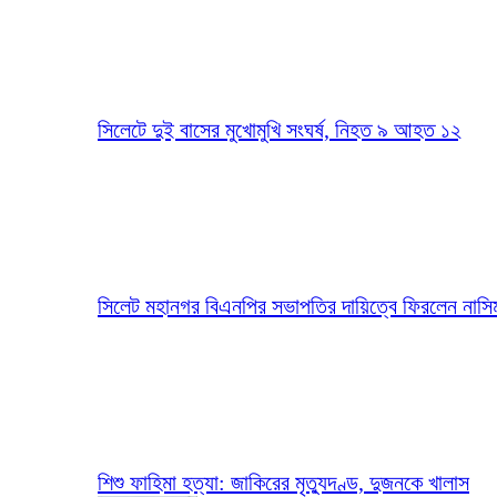
সিলেটে দুই বাসের মুখোমুখি সংঘর্ষ, নিহত ৯ আহত ১২
সিলেট মহানগর বিএনপির সভাপতির দায়িত্বে ফিরলেন নাসি
শিশু ফাহিমা হত্যা: জাকিরের মৃত্যুদণ্ড, দুজনকে খালাস