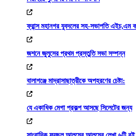
ফ্রান্স মহানগর যুবদলের সহ-সভাপতি এইচ,এম ক
পেটাও না কেন ওদের, সাদ্দামকে কাদের
জশনে জুলুসের প্রথম প্রস্তুতি সভা সম্পন্ন
পুলিশের ৭ কর্মকর্তাকে বদলি
বালাগঞ্জে মাদ্রাসাছাত্রীকে অপহরণের চেষ্টা:
যে একাধিক মেগা প্রকল্প আসছে সিলেটের জন্য
গোলাপগঞ্জে প্রাথমিক শিক্ষাবৃত্তি পাওয়া ৭...
সাংবাদিক ফয়ছল আলমের আলমের লেখা ৬টি বই