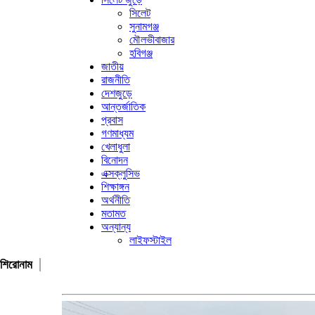
সিলেট
সুনামগঞ্জ
মৌলভীবাজার
হবিগঞ্জ
জাতীয়
রাজনীতি
দেশজুড়ে
আন্তর্জাতিক
প্রবাস
গণমাধ্যম
খেলাধুলা
বিনোদন
এক্সক্লুসিভ
শিক্ষাঙ্গন
অর্থনীতি
মতামত
অন্যান্য
লাইফস্টাইল
শিরোনাম