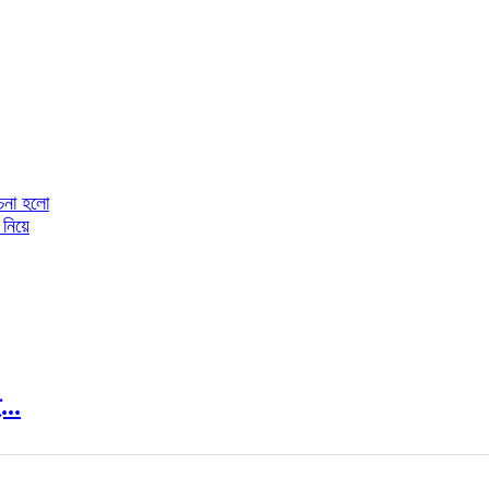
োচনা হলো
 নিয়ে
...