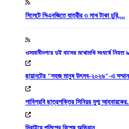
সিলেটে সিএনজিতে যাত্রীর ৩ লাখ টাকা চুরি,...
ওসমানীনগরে দুই বাসের মুখোমুখি সংঘর্ষে নিহত 
ছায়ানটের "সহজ মানুষ উৎসব-২০২৬"-এ সম্মানন
সিলেটে দুই বাসের মুখোমুখি সংঘর্ষ, নিহত ৯ আহ
শাবিপ্রবি ছাত্রশক্তির সিনিয়র যুগ্ম আহ্বায়কের.
আওয়ামী লীগ আমাদের শত্রু নয়, মিত্র জুলাই স্ম
দিরাইয়ে পুলিশের বিশেষ অভিযান