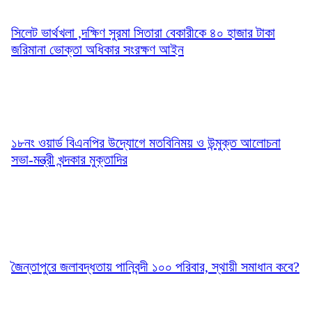
সিলেট ভার্থখলা ,দক্ষিণ সুরমা সিতারা বেকারীকে ৪০ হাজার টাকা
জরিমানা ভোক্তা অধিকার সংরক্ষণ আইন
১৮নং ওয়ার্ড বিএনপির উদ্যোগে মতবিনিময় ও উন্মুক্ত আলোচনা
সভা-মন্ত্রী খন্দকার মুক্তাদির
জৈন্তাপুরে জলাবদ্ধতায় পানিবন্দী ১০০ পরিবার, স্থায়ী সমাধান কবে?