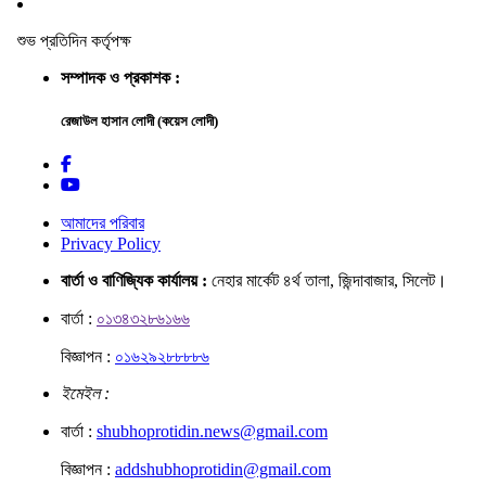
শুভ প্রতিদিন কর্তৃপক্ষ
সম্পাদক ও প্রকাশক :
রেজাউল হাসান লোদী (কয়েস লোদী)
আমাদের পরিবার
Privacy Policy
বার্তা ও বাণিজ্যিক কার্যালয় :
নেহার মার্কেট ৪র্থ তালা, জিন্দাবাজার, সিলেট।
বার্তা :
০১৩৪৩২৮৬১৬৬
বিজ্ঞাপন :
০১৬২৯২৮৮৮৮৬
ইমেইল :
বার্তা :
shubhoprotidin.news@gmail.com
বিজ্ঞাপন :
addshubhoprotidin@gmail.com