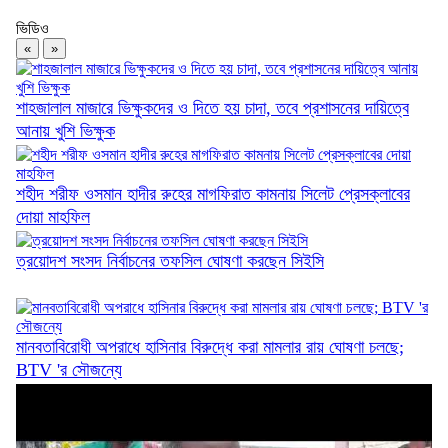
ভিডিও
ফ্যামিলি কার্ডের আনুষ্ঠানিক উদ্বোধন ১৬ আগস্ট
«
»
শাহজালাল মাজারে ভিক্ষুকদের ও দিতে হয় চাদা, তবে প্রশাসনের দায়িত্বে
আনায় খুশি ভিক্ষুক
২৫ কোটি টাকার ৫ সেতুর কাজ অনিশ্চিত
শহীদ শরীফ ওসমান হাদীর রুহের মাগফিরাত কামনায় সিলেট প্রেসক্লাবের
দোয়া মাহফিল
ত্রয়োদশ সংসদ নির্বাচনের তফসিল ঘোষণা করছেন সিইসি
দিরাইয়ে ৪০০ পিস ইয়াবাসহ কুখ্যাত মাদক কারবারি...
মানবতাবিরোধী অপরাধে হাসিনার বিরুদ্ধে করা মামলার রায় ঘোষণা চলছে;
BTV 'র সৌজন্যে
জৈন্তাপুরে জলাবদ্ধতায় পানিবন্দী ১০০ পরিবার,...