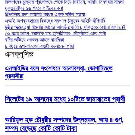
বিজ্ঞাপনের চুক্তির প্রলোভনে ডেকে নিয়ে নির্যাতন, থানায় স্নিগ্ধার মামলা
যুক্তরাষ্ট্রের ১৬ শহরে গাইবেন কনা
শিল্পকলায় রুনা লায়লার প্রথম একক সঙ্গীত সন্ধ্যা
এআই অপব্যবহারের বিরুদ্ধে ম্রুণাল ঠাকুরের আইনি হুঁশিয়ারি
স্ত্রীর আত্মহত্যা মামলায় জাহের আলভীর জামিন, মুক্তিতে কোনো বাধা নেই
৩১ বছর আগে তোমাকে ঘরে তুলেছিলাম: মৌসুমীকে ওমর সানী
ছবির শুটিংয়ে গুরুতর আহত রাশমিকা
৯ বছরে রূপ-লাবণ্যে কতটা বদলালেন পূজা
এক্সক্লুসিভ
এনআইডির বয়স সংশোধনে অচলাবস্থা, ভোগান্তিতে
প্রবাসীরা
সিলেটের ১৯ আসনের মধ্যে ১০টিতে জামায়াতের প্রার্থী
আরিফুল হক চৌধুরীর সম্পদের উল্লম্ফন, আয় ৪ গুণ,
সম্পদ বেড়েছে কোটি কোটি টাকা