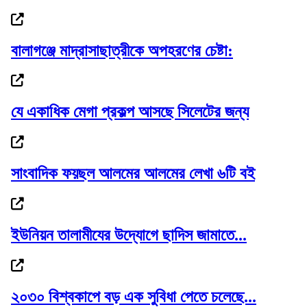
রোমে লেবানন-ইসরাইল সপ্তম দফার চূড়ান্ত বৈঠক,...
বালাগঞ্জে মাদ্রাসাছাত্রীকে অপহরণের চেষ্টা:
আবারও লন্ডন যাচ্ছেন ইলিয়াস: রোজিনা
যে একাধিক মেগা প্রকল্প আসছে সিলেটের জন্য
সাংবাদিক ফয়ছল আলমের আলমের লেখা ৬টি বই
সিলেট ভার্থখলা ,দক্ষিণ সুরমা সিতারা বেকারীকে...
ইউনিয়ন তালামীযের উদ্যোগে ছাদিস জামাতে...
১ কিলোমিটার কাদা-পানি পেরিয়ে পলাতক...
২০৩০ বিশ্বকাপে বড় এক সুবিধা পেতে চলেছে...