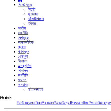
সিলেট জুড়ে
সিলেট
সুনামগঞ্জ
মৌলভীবাজার
হবিগঞ্জ
জাতীয়
রাজনীতি
দেশজুড়ে
আন্তর্জাতিক
প্রবাস
গণমাধ্যম
খেলাধুলা
বিনোদন
এক্সক্লুসিভ
শিক্ষাঙ্গন
অর্থনীতি
মতামত
অন্যান্য
লাইফস্টাইল
শিরোনাম
সিলেট মহানগর বিএনপির সভাপতির দায়িত্বে ফিরলেন নাসিম
শিশু ফাহিমা হত্যা: জাকির