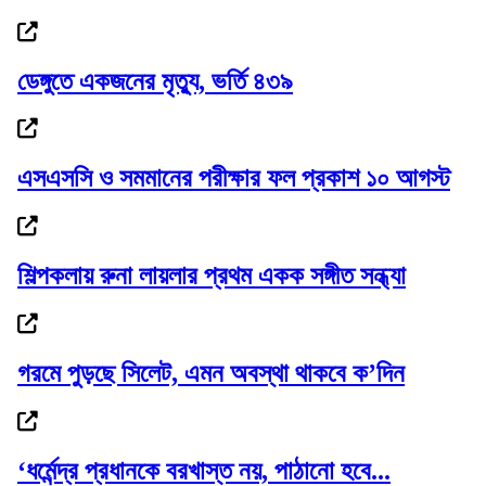
ডেঙ্গুতে একজনের মৃত্যু, ভর্তি ৪৩৯
১৮নং ওয়ার্ড বিএনপির উদ্যোগে মতবিনিময় ও...
এসএসসি ও সমমানের পরীক্ষার ফল প্রকাশ ১০ আগস্ট
কিংসের কাঁধে ১২ নিষেধাজ্ঞার বোঝা
শিল্পকলায় রুনা লায়লার প্রথম একক সঙ্গীত সন্ধ্যা
গরমে পুড়ছে সিলেট, এমন অবস্থা থাকবে ক’দিন
দাবি আদায় না হওয়া পর্যন্ত আন্দোলন চলবে:...
‘ধর্মেন্দ্র প্রধানকে বরখাস্ত নয়, পাঠানো হবে...