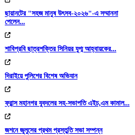
ছায়ানটের "সহজ মানুষ উৎসব-২০২৬"-এ সম্মাননা
পেলেন...
গোলাপগঞ্জে প্রাথমিক শিক্ষাবৃত্তি পাওয়া ৭...
শাবিপ্রবি ছাত্রশক্তির সিনিয়র যুগ্ম আহ্বায়কের...
দেড় মাসের মধ্যে সর্বোচ্চে স্বর্ণের দাম
দিরাইয়ে পুলিশের বিশেষ অভিযান
ফ্রান্স মহানগর যুবদলের সহ-সভাপতি এইচ,এম কামাল...
বাণিজ্যমন্ত্রীর সঙ্গে অস্ট্রেলিয়ার...
জশনে জুলুসের প্রথম প্রস্তুতি সভা সম্পন্ন