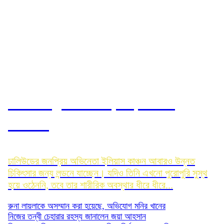
আবারও লন্ডন যাচ্ছেন ইলিয়াস:
রোজিনা
ঢালিউডের জনপ্রিয় অভিনেতা ইলিয়াস কাঞ্চন আবারও উন্নত
চিকিৎসার জন্য লন্ডনে যাচ্ছেন। যদিও তিনি এখনো পুরোপুরি সুস্থ
হয়ে ওঠেননি, তবে তার শারীরিক অবস্থার ধীরে ধীরে...
রুনা লায়লাকে অসম্মান করা হয়েছে, অভিযোগ মনির খানের
নিজের তন্বী চেহারার রহস্য জানালেন জয়া আহসান