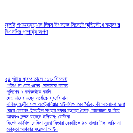
জুলাই গণঅভ্যুত্থান দিবস উপলক্ষে সিলেটে স্মৃতিসৌধে মহানগর
বিএনপির পুষ্পার্ঘ্য অর্পণ
২৪ ঘন্টায় হাসপাতালে ১১৩ সিলেটে
পেটাও না কেন ওদের, সাদ্দামকে কাদের
পুলিশের ৭ কর্মকর্তাকে বদলি
দেড় মাসের মধ্যে সর্বোচ্চে স্বর্ণের দাম
বাণিজ্যমন্ত্রীর সঙ্গে অস্ট্রেলিয়ার হাইকমিশনারের বৈঠক, কী আলোচনা হলো
রোমে লেবানন-ইসরাইল সপ্তম দফার চূড়ান্ত বৈঠক, আলোচনা যা নিয়ে
আবারও লন্ডন যাচ্ছেন ইলিয়াস: রোজিনা
সিলেট ভার্থখলা ,দক্ষিণ সুরমা সিতারা বেকারীকে ৪০ হাজার টাকা জরিমানা
ভোক্তা অধিকার সংরক্ষণ আইন