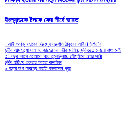
নিষিদ্ধ হওয়ার পর নতুন বিতর্কের জন্ম দিলেন নেইমার
ইংল্যান্ডকে টপকে ফের শীর্ষে ভারত
বিনোদন
এআই অপব্যবহারের বিরুদ্ধে ম্রুণাল ঠাকুরের আইনি হুঁশিয়ারি
স্ত্রীর আত্মহত্যা মামলায় জাহের আলভীর জামিন, মুক্তিতে কোনো বাধা নেই
৩১ বছর আগে তোমাকে ঘরে তুলেছিলাম: মৌসুমীকে ওমর সানী
ছবির শুটিংয়ে গুরুতর আহত রাশমিকা
৯ বছরে রূপ-লাবণ্যে কতটা বদলালেন পূজা