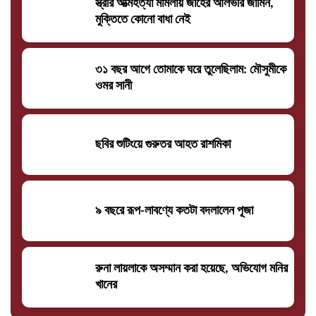
স্ত্রীর আত্মহত্যা মামলায় জাহের আলভীর জামিন,
মুক্তিতে কোনো বাধা নেই
৩১ বছর আগে তোমাকে ঘরে তুলেছিলাম: মৌসুমীকে
ওমর সানী
ছবির শুটিংয়ে গুরুতর আহত রাশমিকা
৯ বছরে রূপ-লাবণ্যে কতটা বদলালেন পূজা
রুনা লায়লাকে অসম্মান করা হয়েছে, অভিযোগ মনির
খানের