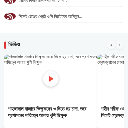
ইয়াবার বিশাল চালানসহ আ*ট*ক ২
সিলেট রেঞ্জের শ্রেষ্ঠ ওসি দিরাইয়ের আমিনুল...
ছায়ানটের "সহজ মানুষ উৎসব-২০২৬"-এ সম্মাননা পেলেন...
ভিডিও
«
»
ডিসেম্বরের মধ্যে কৃষকদের পূর্ণাঙ্গ তালিকা...
এআই অপব্যবহারের বিরুদ্ধে ম্রুণাল ঠাকুরের আইনি...
শেষ রাতে কেউ কাঁদে, কেউ হাসে
বগুড়ায় ফুটবল খেলা কেন্দ্র করে সংঘর্ষে...
শাহজালাল মাজারে ভিক্ষুকদের ও দিতে হয় চাদা, তবে
শহীদ শরীফ ওসমান
ইরানকে ‘শায়েস্তা’ করতে নতুন কৌশল খুঁজছে...
প্রশাসনের দায়িত্বে আনায় খুশি ভিক্ষুক
সিলেট প্রেসক্লা