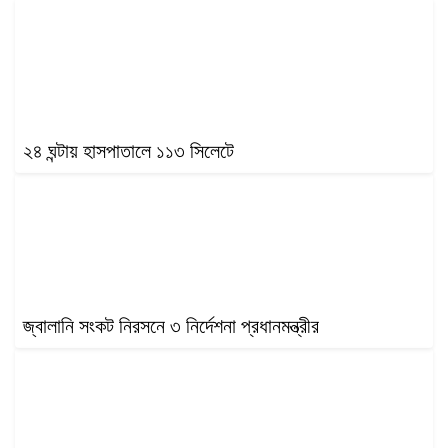
খেলাধুলা
বিনোদন
এক্সক্লুসিভ
শিক্ষাঙ্গন
২৪ ঘন্টায় হাসপাতালে ১১৩ সিলেটে
অর্থনীতি
মতামত
অন্যান্য
লাইফস্টাইল
জ্বালানি সংকট নিরসনে ৩ নির্দেশনা প্রধানমন্ত্রীর