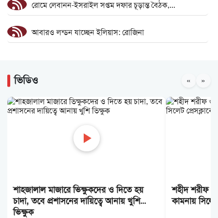
রোমে লেবানন-ইসরাইল সপ্তম দফার চূড়ান্ত বৈঠক,...
আবারও লন্ডন যাচ্ছেন ইলিয়াস: রোজিনা
সিলেট ভার্থখলা ,দক্ষিণ সুরমা সিতারা বেকারীকে...
ভিডিও
«
»
১ কিলোমিটার কাদা-পানি পেরিয়ে পলাতক...
১৮নং ওয়ার্ড বিএনপির উদ্যোগে মতবিনিময় ও...
কিংসের কাঁধে ১২ নিষেধাজ্ঞার বোঝা
দাবি আদায় না হওয়া পর্যন্ত আন্দোলন চলবে:...
শাহজালাল মাজারে ভিক্ষুকদের ও দিতে হয়
শহীদ শরীফ ওস
ফ্যামিলি কার্ডের আনুষ্ঠানিক উদ্বোধন ১৬ আগস্ট
চাদা, তবে প্রশাসনের দায়িত্বে আনায় খুশি
কামনায় সিলেট
ভিক্ষুক