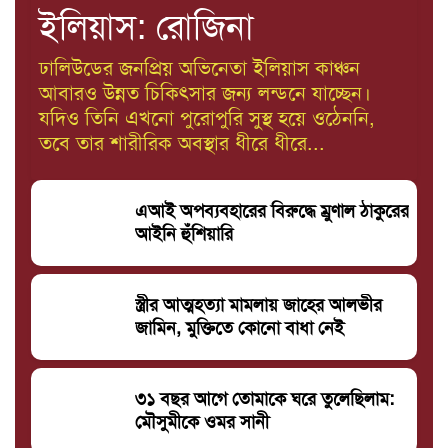
ইলিয়াস: রোজিনা
ঢালিউডের জনপ্রিয় অভিনেতা ইলিয়াস কাঞ্চন
আবারও উন্নত চিকিৎসার জন্য লন্ডনে যাচ্ছেন।
যদিও তিনি এখনো পুরোপুরি সুস্থ হয়ে ওঠেননি,
তবে তার শারীরিক অবস্থার ধীরে ধীরে...
এআই অপব্যবহারের বিরুদ্ধে ম্রুণাল ঠাকুরের
আইনি হুঁশিয়ারি
স্ত্রীর আত্মহত্যা মামলায় জাহের আলভীর
জামিন, মুক্তিতে কোনো বাধা নেই
৩১ বছর আগে তোমাকে ঘরে তুলেছিলাম:
মৌসুমীকে ওমর সানী