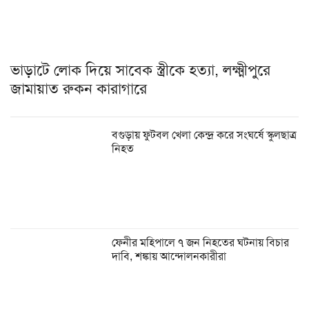
ভাড়াটে লোক দিয়ে সাবেক স্ত্রীকে হত্যা, লক্ষ্মীপুরে
জামায়াত রুকন কারাগারে
বগুড়ায় ফুটবল খেলা কেন্দ্র করে সংঘর্ষে স্কুলছাত্র
নিহত
ফেনীর মহিপালে ৭ জন নিহতের ঘটনায় বিচার
দাবি, শঙ্কায় আন্দোলনকারীরা