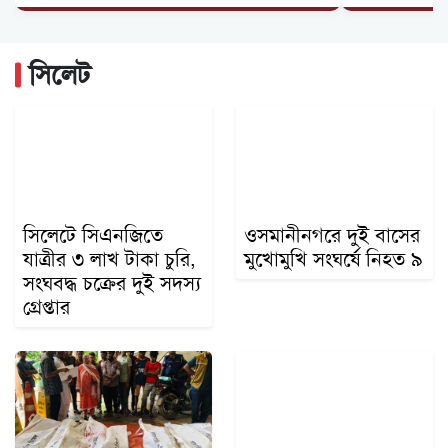
২৫ কোটি টাকার ৫ সেতুর কাজ অনিশ্চিত
দিরাইয়ে ৪০০ পিস ইয়াবাসহ কুখ্যাত মাদক কারবারি...
সিলেট
জৈন্তাপুরে জলাবদ্ধতায় পানিবন্দী ১০০ পরিবার,...
সিলেটে সিএনজিতে
ওসমানীনগরে দুই বাসের
যাত্রীর ৩ লাখ টাকা চুরি,
মুখোমুখি সংঘর্ষে নিহত ৯
সংঘবদ্ধ চক্রের দুই সদস্য
গ্রেপ্তার