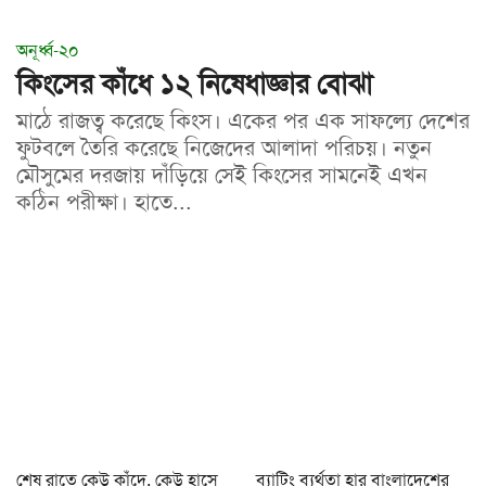
অনূর্ধ্ব-২০
কিংসের কাঁধে ১২ নিষেধাজ্ঞার বোঝা
মাঠে রাজত্ব করেছে কিংস। একের পর এক সাফল্যে দেশের
ফুটবলে তৈরি করেছে নিজেদের আলাদা পরিচয়। নতুন
মৌসুমের দরজায় দাঁড়িয়ে সেই কিংসের সামনেই এখন
কঠিন পরীক্ষা। হাতে...
শেষ রাতে কেউ কাঁদে, কেউ হাসে
ব্যাটিং ব্যর্থতা হার বাংলাদেশের