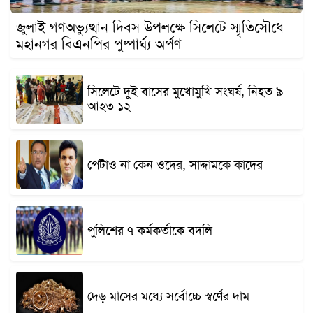
জুলাই গণঅভ্যুত্থান দিবস উপলক্ষে সিলেটে স্মৃতিসৌধে
মহানগর বিএনপির পুষ্পার্ঘ্য অর্পণ
সিলেটে দুই বাসের মুখোমুখি সংঘর্ষ, নিহত ৯
আহত ১২
পেটাও না কেন ওদের, সাদ্দামকে কাদের
পুলিশের ৭ কর্মকর্তাকে বদলি
দেড় মাসের মধ্যে সর্বোচ্চে স্বর্ণের দাম