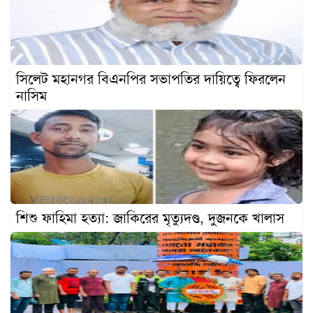
খেলাধুলা
বিনোদন
এক্সক্লুসিভ
সিলেট মহানগর বিএনপির সভাপতির দায়িত্বে ফিরলেন
শিক্ষাঙ্গন
নাসিম
অর্থনীতি
মতামত
অন্যান্য
লাইফস্টাইল
শিশু ফাহিমা হত্যা: জাকিরের মৃত্যুদণ্ড, দুজনকে খালাস