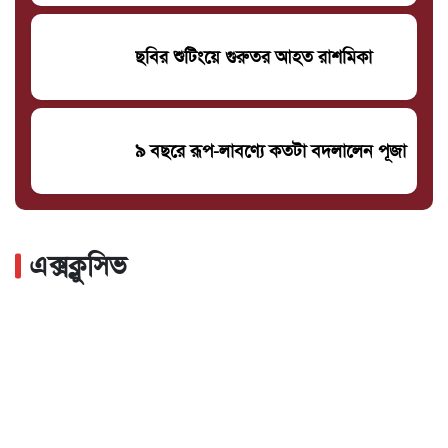
ছবির শুটিংয়ে গুরুতর আহত রাশমিকা
৯ বছরে রূপ-লাবণ্যে কতটা বদলালেন পূজা
এক্সক্লুসিভ