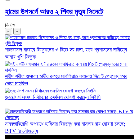
হামের উপসর্গে আরও ২ শিশুর মৃত্যু সিলেটে
ভিডিও
সিলেট বোর্ডে চার বছরে পরীক্ষার্থী কমেছে ২৬...
«
»
শাহজালাল মাজারে ভিক্ষুকদের ও দিতে হয় চাদা, তবে প্রশাসনের দায়িত্বে
আনায় খুশি ভিক্ষুক
ওসমানীনগর উপজেলা প্রেসক্লাবের সঙ্গে নবগঠিত...
শহীদ শরীফ ওসমান হাদীর রুহের মাগফিরাত কামনায় সিলেট প্রেসক্লাবের
দোয়া মাহফিল
ত্রয়োদশ সংসদ নির্বাচনের তফসিল ঘোষণা করছেন সিইসি
সিলেটে রেজিস্ট্রেশনবিহীন মোটরযান বিক্রি, দুই...
মানবতাবিরোধী অপরাধে হাসিনার বিরুদ্ধে করা মামলার রায় ঘোষণা চলছে;
BTV 'র সৌজন্যে