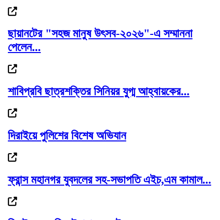
ছায়ানটের "সহজ মানুষ উৎসব-২০২৬"-এ সম্মাননা
পেলেন...
যুদ্ধপূর্ব অবস্থায় আর ফিরবে না হরমুজ প্রণালি:...
শাবিপ্রবি ছাত্রশক্তির সিনিয়র যুগ্ম আহ্বায়কের...
হাসিনা ও হাদি হত্যাকারীদের ফেরত পাঠাতে...
দিরাইয়ে পুলিশের বিশেষ অভিযান
ফ্রান্স মহানগর যুবদলের সহ-সভাপতি এইচ,এম কামাল...
সিসি ক্যামেরায় ‘ক্লিন ও ক্লিয়ার’ পরীক্ষা, তাই...