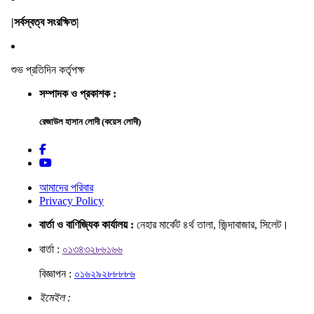
|সর্বস্বত্ব সংরক্ষিত|
শুভ প্রতিদিন কর্তৃপক্ষ
সম্পাদক ও প্রকাশক :
রেজাউল হাসান লোদী (কয়েস লোদী)
আমাদের পরিবার
Privacy Policy
বার্তা ও বাণিজ্যিক কার্যালয় :
নেহার মার্কেট ৪র্থ তালা, জিন্দাবাজার, সিলেট।
বার্তা :
০১৩৪৩২৮৬১৬৬
বিজ্ঞাপন :
০১৬২৯২৮৮৮৮৬
ইমেইল :