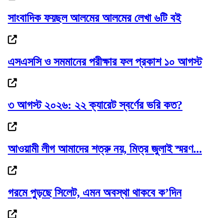
সাংবাদিক ফয়ছল আলমের আলমের লেখা ৬টি বই
এসএসসি ও সমমানের পরীক্ষার ফল প্রকাশ ১০ আগস্ট
হাম উপসর্গে আরও ৫ শিশুর মৃত্যু
৩ আগস্ট ২০২৬: ২২ ক্যারেট স্বর্ণের ভরি কত?
আইসক্রিম ফ্যাক্টরিতে অভিযান, গ্রে প্তা র আবুল...
আওয়ামী লীগ আমাদের শত্রু নয়, মিত্র জুলাই স্মরণ...
সিলেটে এসএসসিতে ফল বিপর্যয়, ৫ বছরের মধ্যে
গরমে পুড়ছে সিলেট, এমন অবস্থা থাকবে ক’দিন
পাসের...