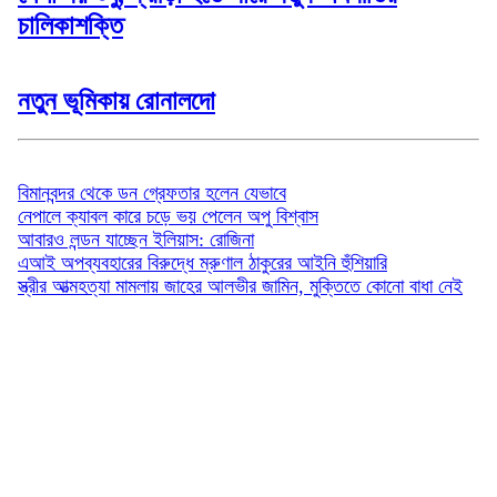
চালিকাশক্তি
নতুন ভূমিকায় রোনালদো
বিনোদন
বিমানবন্দর থেকে ডন গ্রেফতার হলেন যেভাবে
নেপালে ক্যাবল কারে চড়ে ভয় পেলেন অপু বিশ্বাস
আবারও লন্ডন যাচ্ছেন ইলিয়াস: রোজিনা
এআই অপব্যবহারের বিরুদ্ধে ম্রুণাল ঠাকুরের আইনি হুঁশিয়ারি
স্ত্রীর আত্মহত্যা মামলায় জাহের আলভীর জামিন, মুক্তিতে কোনো বাধা নেই