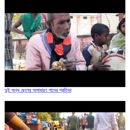
দিরাইয়ে ২৪ পিস ইয়াবাসহ আটক ১
সিলাম ৩ নং ওয়ার্ডের সাবেক মেম্বার আলী ইমাম...
‘যা তথ্য আছে সব ফাঁস করে দাও’: নাসীরুদ্দীন...
দুই অন্ধ ছেলের অসাধারণ গানের প্রতিভা
বিমানবন্দর থেকে ডন গ্রেফতার হলেন যেভাবে