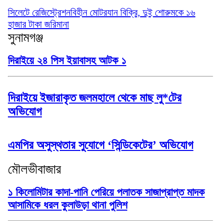
সিলেটে রেজিস্ট্রেশনবিহীন মোটরযান বিক্রি, দুই শোরুমকে ১৬
হাজার টাকা জরিমানা
সুনামগঞ্জ
দিরাইয়ে ২৪ পিস ইয়াবাসহ আটক ১
দিরাইয়ে ইজারাকৃত জলমহালে থেকে মাছ লু*টের
অভিযোগ
এমপির অসুস্থতার সুযোগে ‘সিন্ডিকেটের’ অভিযোগ
মৌলভীবাজার
১ কিলোমিটার কাদা-পানি পেরিয়ে পলাতক সাজাপ্রাপ্ত মাদক
আসামিকে ধরল কুলাউড়া থানা পুলিশ