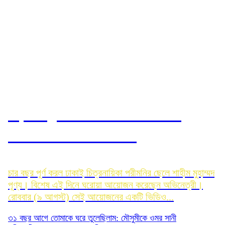
ছেলের জন্মদিনে ঘরোয়া আয়োজন,
পরীমনির আবেগঘন বার্তা
চার বছর পূর্ণ করল ঢাকাই চিত্রনায়িকা পরীমনির ছেলে শাহীম মুহাম্মদ
পূণ্য। বিশেষ এই দিনে ঘরোয়া আয়োজন করেছেন অভিনেত্রী।
রোববার (৯ আগস্ট) সেই আয়োজনের একটি ভিডিও...
৩১ বছর আগে তোমাকে ঘরে তুলেছিলাম: মৌসুমীকে ওমর সানী