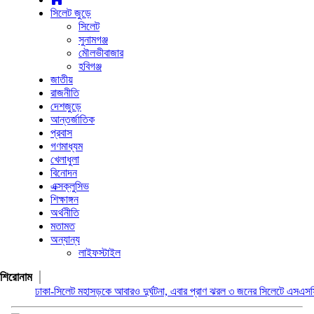
সিলেট জুড়ে
সিলেট
সুনামগঞ্জ
মৌলভীবাজার
হবিগঞ্জ
জাতীয়
রাজনীতি
দেশজুড়ে
আন্তর্জাতিক
প্রবাস
গণমাধ্যম
খেলাধুলা
বিনোদন
এক্সক্লুসিভ
শিক্ষাঙ্গন
অর্থনীতি
মতামত
অন্যান্য
লাইফস্টাইল
শিরোনাম
ঢাকা-সিলেট মহাসড়কে আবারও দুর্ঘটনা, এবার প্রাণ ঝরল ৩ জনের
সিলেটে এসএসসিতে ফল বিপ