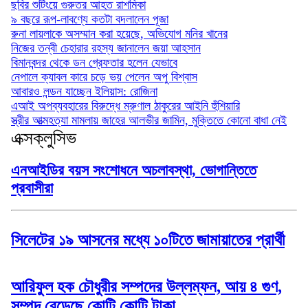
ছবির শুটিংয়ে গুরুতর আহত রাশমিকা
৯ বছরে রূপ-লাবণ্যে কতটা বদলালেন পূজা
রুনা লায়লাকে অসম্মান করা হয়েছে, অভিযোগ মনির খানের
নিজের তন্বী চেহারার রহস্য জানালেন জয়া আহসান
বিমানবন্দর থেকে ডন গ্রেফতার হলেন যেভাবে
নেপালে ক্যাবল কারে চড়ে ভয় পেলেন অপু বিশ্বাস
আবারও লন্ডন যাচ্ছেন ইলিয়াস: রোজিনা
এআই অপব্যবহারের বিরুদ্ধে ম্রুণাল ঠাকুরের আইনি হুঁশিয়ারি
স্ত্রীর আত্মহত্যা মামলায় জাহের আলভীর জামিন, মুক্তিতে কোনো বাধা নেই
এক্সক্লুসিভ
এনআইডির বয়স সংশোধনে অচলাবস্থা, ভোগান্তিতে
প্রবাসীরা
সিলেটের ১৯ আসনের মধ্যে ১০টিতে জামায়াতের প্রার্থী
আরিফুল হক চৌধুরীর সম্পদের উল্লম্ফন, আয় ৪ গুণ,
সম্পদ বেড়েছে কোটি কোটি টাকা