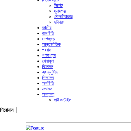
সিলেট
সুনামগঞ্জ
মৌলভীবাজার
হবিগঞ্জ
জাতীয়
রাজনীতি
দেশজুড়ে
আন্তর্জাতিক
প্রবাস
গণমাধ্যম
খেলাধুলা
বিনোদন
এক্সক্লুসিভ
শিক্ষাঙ্গন
অর্থনীতি
মতামত
অন্যান্য
লাইফস্টাইল
শিরোনাম