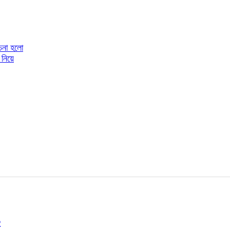
োচনা হলো
 নিয়ে
৯