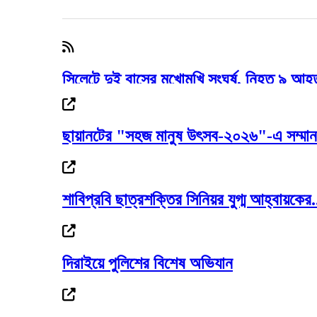
সিলেটে দুই বাসের মুখোমুখি সংঘর্ষ, নিহত ৯ আহ
ছায়ানটের "সহজ মানুষ উৎসব-২০২৬"-এ সম্মানন
আওয়ামী লীগ আমাদের শত্রু নয়, মিত্র জুলাই স্ম
শাবিপ্রবি ছাত্রশক্তির সিনিয়র যুগ্ম আহ্বায়কের.
পেটাও না কেন ওদের, সাদ্দামকে কাদের
দিরাইয়ে পুলিশের বিশেষ অভিযান