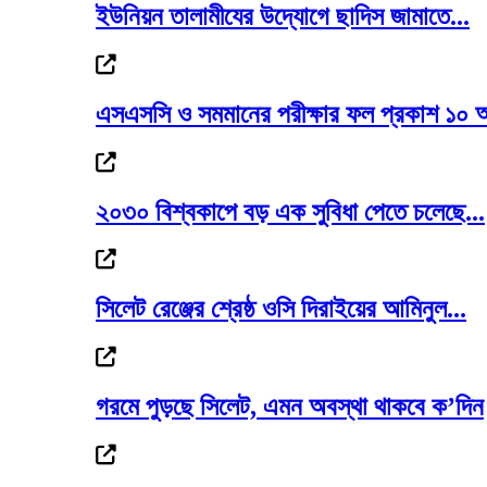
ইউনিয়ন তালামীযের উদ্যোগে ছাদিস জামাতে...
এসএসসি ও সমমানের পরীক্ষার ফল প্রকাশ ১০ 
রোমে লেবানন-ইসরাইল সপ্তম দফার চূড়ান্ত বৈঠ
২০৩০ বিশ্বকাপে বড় এক সুবিধা পেতে চলেছে...
আবারও লন্ডন যাচ্ছেন ইলিয়াস: রোজিনা
সিলেট রেঞ্জের শ্রেষ্ঠ ওসি দিরাইয়ের আমিনুল...
গরমে পুড়ছে সিলেট, এমন অবস্থা থাকবে ক’দিন
সিলেট ভার্থখলা ,দক্ষিণ সুরমা সিতারা বেকারীকে...