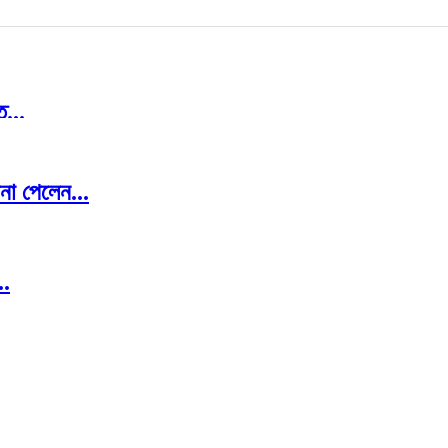
ত...
া পেলেন...
রণ...
..