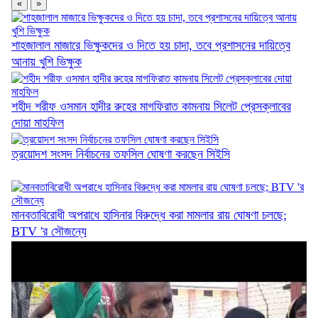
«
»
শাহজালাল মাজারে ভিক্ষুকদের ও দিতে হয় চাদা, তবে প্রশাসনের দায়িত্বে
আনায় খুশি ভিক্ষুক
কিংসের কাঁধে ১২ নিষেধাজ্ঞার বোঝা
শহীদ শরীফ ওসমান হাদীর রুহের মাগফিরাত কামনায় সিলেট প্রেসক্লাবের
দোয়া মাহফিল
ত্রয়োদশ সংসদ নির্বাচনের তফসিল ঘোষণা করছেন সিইসি
দাবি আদায় না হওয়া পর্যন্ত আন্দোলন চলবে:...
মানবতাবিরোধী অপরাধে হাসিনার বিরুদ্ধে করা মামলার রায় ঘোষণা চলছে;
BTV 'র সৌজন্যে
ফ্যামিলি কার্ডের আনুষ্ঠানিক উদ্বোধন ১৬ আগস্ট