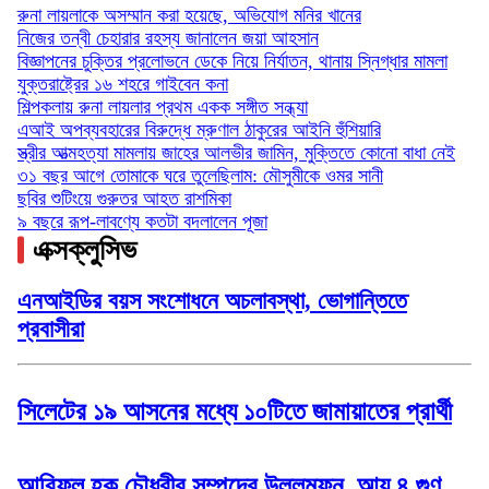
রুনা লায়লাকে অসম্মান করা হয়েছে, অভিযোগ মনির খানের
নিজের তন্বী চেহারার রহস্য জানালেন জয়া আহসান
বিজ্ঞাপনের চুক্তির প্রলোভনে ডেকে নিয়ে নির্যাতন, থানায় স্নিগ্ধার মামলা
যুক্তরাষ্ট্রের ১৬ শহরে গাইবেন কনা
শিল্পকলায় রুনা লায়লার প্রথম একক সঙ্গীত সন্ধ্যা
এআই অপব্যবহারের বিরুদ্ধে ম্রুণাল ঠাকুরের আইনি হুঁশিয়ারি
স্ত্রীর আত্মহত্যা মামলায় জাহের আলভীর জামিন, মুক্তিতে কোনো বাধা নেই
৩১ বছর আগে তোমাকে ঘরে তুলেছিলাম: মৌসুমীকে ওমর সানী
ছবির শুটিংয়ে গুরুতর আহত রাশমিকা
৯ বছরে রূপ-লাবণ্যে কতটা বদলালেন পূজা
এক্সক্লুসিভ
এনআইডির বয়স সংশোধনে অচলাবস্থা, ভোগান্তিতে
প্রবাসীরা
সিলেটের ১৯ আসনের মধ্যে ১০টিতে জামায়াতের প্রার্থী
আরিফুল হক চৌধুরীর সম্পদের উল্লম্ফন, আয় ৪ গুণ,