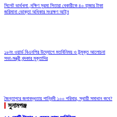
সিলেট ভার্থখলা ,দক্ষিণ সুরমা সিতারা বেকারীকে ৪০ হাজার টাকা
জরিমানা ভোক্তা অধিকার সংরক্ষণ আইন
১৮নং ওয়ার্ড বিএনপির উদ্যোগে মতবিনিময় ও উন্মুক্ত আলোচনা
সভা-মন্ত্রী খন্দকার মুক্তাদির
জৈন্তাপুরে জলাবদ্ধতায় পানিবন্দী ১০০ পরিবার, স্থায়ী সমাধান কবে?
সুনামগঞ্জ