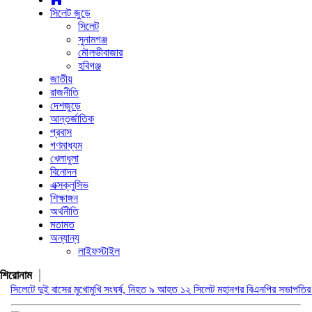
সিলেট জুড়ে
সিলেট
সুনামগঞ্জ
মৌলভীবাজার
হবিগঞ্জ
জাতীয়
রাজনীতি
দেশজুড়ে
আন্তর্জাতিক
প্রবাস
গণমাধ্যম
খেলাধুলা
বিনোদন
এক্সক্লুসিভ
শিক্ষাঙ্গন
অর্থনীতি
মতামত
অন্যান্য
লাইফস্টাইল
শিরোনাম
ুই বাসের মুখোমুখি সংঘর্ষ, নিহত ৯ আহত ১২
সিলেট মহানগর বিএনপির সভাপতির দায়িত্বে ফ