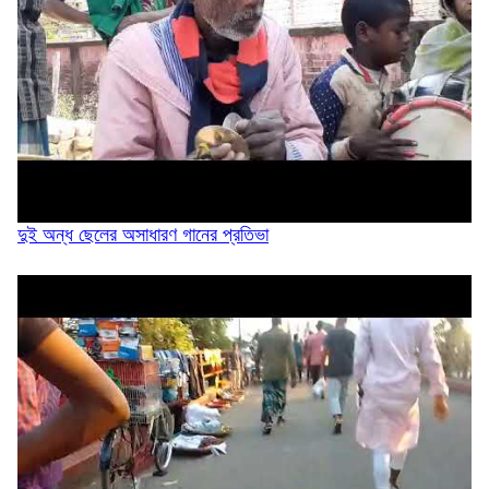
২৫ কোটি টাকার ৫ সেতুর কাজ অনিশ্চিত
দিরাইয়ে ৪০০ পিস ইয়াবাসহ কুখ্যাত মাদক কারবারি...
দুই অন্ধ ছেলের অসাধারণ গানের প্রতিভা
জৈন্তাপুরে জলাবদ্ধতায় পানিবন্দী ১০০ পরিবার,...