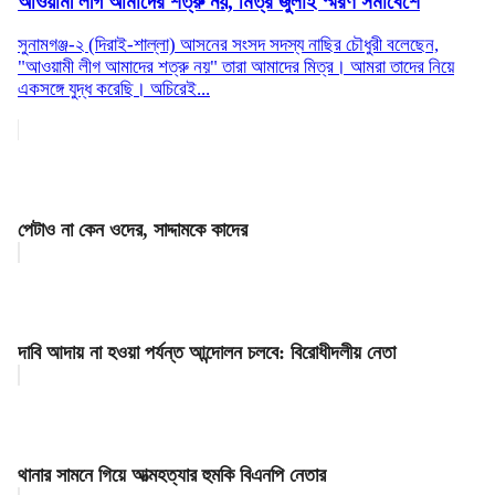
আওয়ামী লীগ আমাদের শত্রু নয়, মিত্র জুলাই স্মরণ সমাবেশে
সুনামগঞ্জ-২ (দিরাই-শাল্লা) আসনের সংসদ সদস্য নাছির চৌধুরী বলেছেন,
"আওয়ামী লীগ আমাদের শত্রু নয়" তারা আমাদের মিত্র। আমরা তাদের নিয়ে
একসঙ্গে যুদ্ধ করেছি। অচিরেই...
পেটাও না কেন ওদের, সাদ্দামকে কাদের
দাবি আদায় না হওয়া পর্যন্ত আন্দোলন চলবে: বিরোধীদলীয় নেতা
থানার সামনে গিয়ে আত্মহত্যার হুমকি বিএনপি নেতার