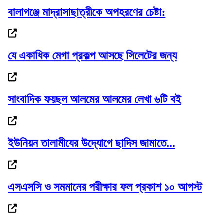
বালাগঞ্জে মাদ্রাসাছাত্রীকে অপহরণের চেষ্টা:
দেড় মাসের মধ্যে সর্বোচ্চে স্বর্ণের দাম
যে একাধিক মেগা প্রকল্প আসছে সিলেটের জন্য
সাংবাদিক ফয়ছল আলমের আলমের লেখা ৬টি বই
বাণিজ্যমন্ত্রীর সঙ্গে অস্ট্রেলিয়ার...
ইউনিয়ন তালামীযের উদ্যোগে ছাদিস জামাতে...
রোমে লেবানন-ইসরাইল সপ্তম দফার চূড়ান্ত বৈঠক,...
এসএসসি ও সমমানের পরীক্ষার ফল প্রকাশ ১০ আগস্ট