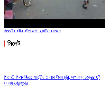
সিলেটের ক্বীন ব্রীজ এখন হকারীদের দখলে
সিলেট
সিলেটে সিএনজিতে যাত্রীর ৩ লাখ টাকা চুরি, সংঘবদ্ধ চক্রের দুই
সদস্য গ্রেপ্তার