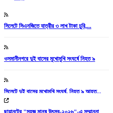
সিলেটে সিএনজিতে যাত্রীর ৩ লাখ টাকা চুরি,...
ওসমানীনগরে দুই বাসের মুখোমুখি সংঘর্ষে নিহত ৯
সিলেটে দুই বাসের মুখোমুখি সংঘর্ষ, নিহত ৯ আহত...
ছায়ানটের "সহজ মানুষ উৎসব-২০২৬"-এ সম্মাননা