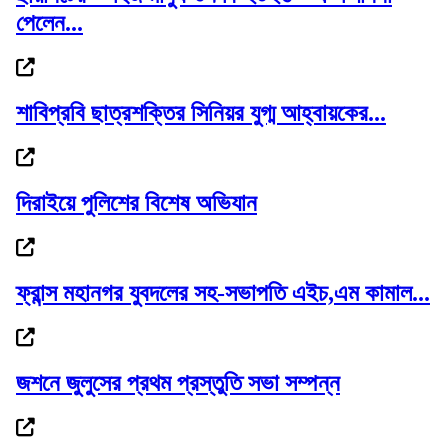
পেলেন...
আওয়ামী লীগ আমাদের শত্রু নয়, মিত্র জুলাই স্মরণ...
শাবিপ্রবি ছাত্রশক্তির সিনিয়র যুগ্ম আহ্বায়কের...
পেটাও না কেন ওদের, সাদ্দামকে কাদের
দিরাইয়ে পুলিশের বিশেষ অভিযান
ফ্রান্স মহানগর যুবদলের সহ-সভাপতি এইচ,এম কামাল...
পুলিশের ৭ কর্মকর্তাকে বদলি
জশনে জুলুসের প্রথম প্রস্তুতি সভা সম্পন্ন
গোলাপগঞ্জে প্রাথমিক শিক্ষাবৃত্তি পাওয়া ৭...