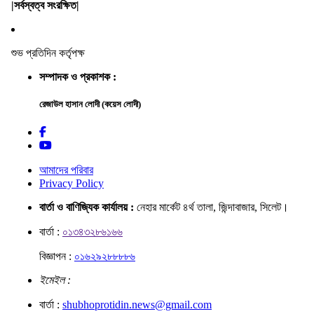
|সর্বস্বত্ব সংরক্ষিত|
শুভ প্রতিদিন কর্তৃপক্ষ
সম্পাদক ও প্রকাশক :
রেজাউল হাসান লোদী (কয়েস লোদী)
আমাদের পরিবার
Privacy Policy
বার্তা ও বাণিজ্যিক কার্যালয় :
নেহার মার্কেট ৪র্থ তালা, জিন্দাবাজার, সিলেট।
বার্তা :
০১৩৪৩২৮৬১৬৬
বিজ্ঞাপন :
০১৬২৯২৮৮৮৮৬
ইমেইল :
বার্তা :
shubhoprotidin.news@gmail.com