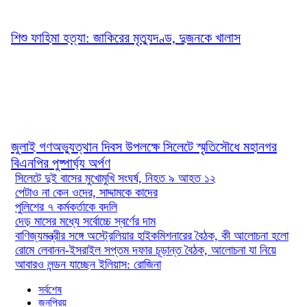
শিশু ফাহিমা হত্যা: জাকিরের মৃত্যুদণ্ড, দুজনকে খালাস
জুলাই গণঅভ্যুত্থান দিবস উপলক্ষে সিলেটে স্মৃতিসৌধে মহানগর
বিএনপির পুষ্পার্ঘ্য অর্পণ
সিলেটে দুই বাসের মুখোমুখি সংঘর্ষ, নিহত ৯ আহত ১২
পেটাও না কেন ওদের, সাদ্দামকে কাদের
পুলিশের ৭ কর্মকর্তাকে বদলি
দেড় মাসের মধ্যে সর্বোচ্চে স্বর্ণের দাম
বাণিজ্যমন্ত্রীর সঙ্গে অস্ট্রেলিয়ার হাইকমিশনারের বৈঠক, কী আলোচনা হলো
রোমে লেবানন-ইসরাইল সপ্তম দফার চূড়ান্ত বৈঠক, আলোচনা যা নিয়ে
আবারও লন্ডন যাচ্ছেন ইলিয়াস: রোজিনা
সর্বশেষ
জনপ্রিয়