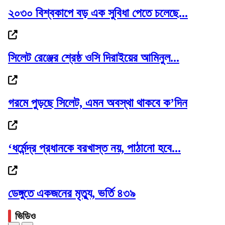
২০৩০ বিশ্বকাপে বড় এক সুবিধা পেতে চলেছে...
আবারও লন্ডন যাচ্ছেন ইলিয়াস: রোজিনা
সিলেট রেঞ্জের শ্রেষ্ঠ ওসি দিরাইয়ের আমিনুল...
সিলেট ভার্থখলা ,দক্ষিণ সুরমা সিতারা বেকারীকে...
গরমে পুড়ছে সিলেট, এমন অবস্থা থাকবে ক’দিন
‘ধর্মেন্দ্র প্রধানকে বরখাস্ত নয়, পাঠানো হবে...
১ কিলোমিটার কাদা-পানি পেরিয়ে পলাতক...
ডেঙ্গুতে একজনের মৃত্যু, ভর্তি ৪৩৯
ভিডিও
১৮নং ওয়ার্ড বিএনপির উদ্যোগে মতবিনিময় ও...