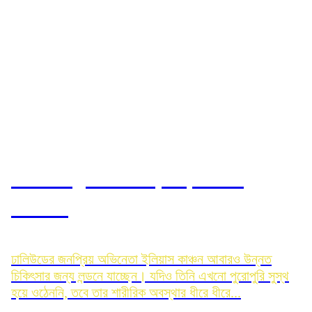
আবারও লন্ডন যাচ্ছেন ইলিয়াস:
রোজিনা
ঢালিউডের জনপ্রিয় অভিনেতা ইলিয়াস কাঞ্চন আবারও উন্নত
চিকিৎসার জন্য লন্ডনে যাচ্ছেন। যদিও তিনি এখনো পুরোপুরি সুস্থ
হয়ে ওঠেননি, তবে তার শারীরিক অবস্থার ধীরে ধীরে...