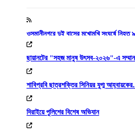
ওসমানীনগরে দুই বাসের মুখোমুখি সংঘর্ষে নিহত 
ছায়ানটের "সহজ মানুষ উৎসব-২০২৬"-এ সম্মানন
সিলেটে দুই বাসের মুখোমুখি সংঘর্ষ, নিহত ৯ আহ
শাবিপ্রবি ছাত্রশক্তির সিনিয়র যুগ্ম আহ্বায়কের.
আওয়ামী লীগ আমাদের শত্রু নয়, মিত্র জুলাই স্ম
দিরাইয়ে পুলিশের বিশেষ অভিযান