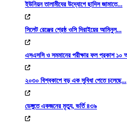
ইউনিয়ন তালামীযের উদ্যোগে ছাদিস জামাতে...
সিলেট রেঞ্জের শ্রেষ্ঠ ওসি দিরাইয়ের আমিনুল...
বাণিজ্যমন্ত্রীর সঙ্গে অস্ট্রেলিয়ার...
এসএসসি ও সমমানের পরীক্ষার ফল প্রকাশ ১০ 
রোমে লেবানন-ইসরাইল সপ্তম দফার চূড়ান্ত বৈঠ
২০৩০ বিশ্বকাপে বড় এক সুবিধা পেতে চলেছে...
ডেঙ্গুতে একজনের মৃত্যু, ভর্তি ৪৩৯
আবারও লন্ডন যাচ্ছেন ইলিয়াস: রোজিনা