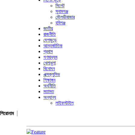
সিলেট
সুনামগঞ্জ
মৌলভীবাজার
হবিগঞ্জ
জাতীয়
রাজনীতি
দেশজুড়ে
আন্তর্জাতিক
প্রবাস
গণমাধ্যম
খেলাধুলা
বিনোদন
এক্সক্লুসিভ
শিক্ষাঙ্গন
অর্থনীতি
মতামত
অন্যান্য
লাইফস্টাইল
শিরোনাম