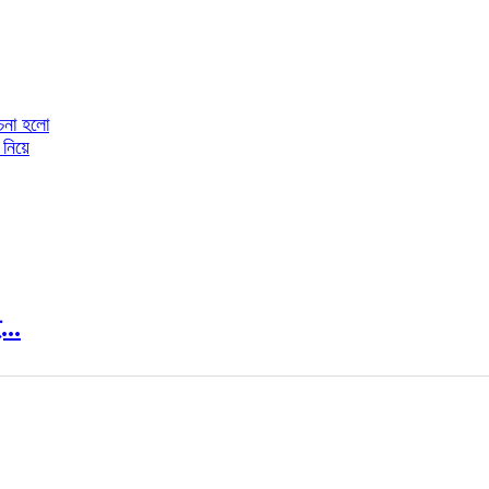
োচনা হলো
 নিয়ে
...