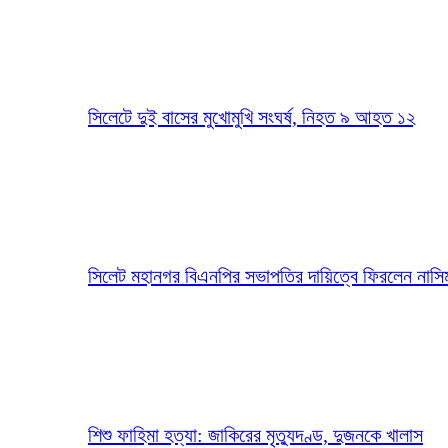
সিলেটে দুই বাসের মুখোমুখি সংঘর্ষ, নিহত ৯ আহত ১২
সিলেট মহানগর বিএনপির সভাপতির দায়িত্বে ফিরলেন নাসি
শিশু ফাহিমা হত্যা: জাকিরের মৃত্যুদণ্ড, দুজনকে খালাস