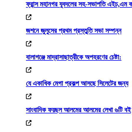
ফ্রান্স মহানগর যুবদলের সহ-সভাপতি এইচ,এম ক
পেটাও না কেন ওদের, সাদ্দামকে কাদের
জশনে জুলুসের প্রথম প্রস্তুতি সভা সম্পন্ন
পুলিশের ৭ কর্মকর্তাকে বদলি
বালাগঞ্জে মাদ্রাসাছাত্রীকে অপহরণের চেষ্টা:
যে একাধিক মেগা প্রকল্প আসছে সিলেটের জন্য
গোলাপগঞ্জে প্রাথমিক শিক্ষাবৃত্তি পাওয়া ৭...
সাংবাদিক ফয়ছল আলমের আলমের লেখা ৬টি বই
দেড় মাসের মধ্যে সর্বোচ্চে স্বর্ণের দাম