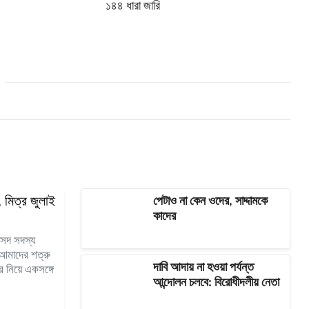
১৪৪ ধারা জারি
মিত্র জুলাই
পেটাও না কেন ওদের, সাদ্দামকে
কাদের
ংসদ সদস্য
আমাদের শত্রু
দাবি আদায় না হওয়া পর্যন্ত
 নিয়ে একসঙ্গে
আন্দোলন চলবে: বিরোধীদলীয় নেতা