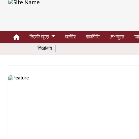
সিলেট
জুড়ে
সিলেট জুড়ে
জাতীয়
রাজনীতি
দেশজুড়ে
আন
সিলেট
শিরোনাম
সুনামগঞ্জ
মৌলভীবাজার
হবিগঞ্জ
জাতীয়
রাজনীতি
দেশজুড়ে
আন্তর্জাতিক
প্রবাস