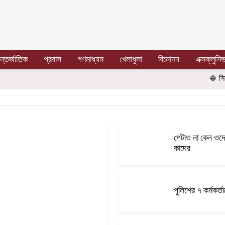
্তর্জাতিক
প্রবাস
গণমাধ্যম
খেলাধুলা
বিনোদন
এক্সক্লুসি
সিলেট মহান
পেটাও না কেন ওদের
কাদের
পুলিশের ৭ কর্মকর্ত