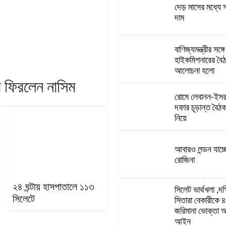
দেড় মাসের মধ্যে সর্
দাম
বাণিজ্যমন্ত্রীর সঙ্গ
হাইকমিশনারের বৈঠ
আলোচনা হলো
ে ফিরলেন নাসিম
রোমে লেবানন-ইস
দফার চূড়ান্ত বৈঠ
নিয়ে
আবারও লন্ডন যাচ্
রোজিনা
২৪ ঘন্টায় হাসপাতালে ১১৩
সিলেট ভার্থখলা ,দক্
সিলেটে
সিতারা বেকারীকে ৪
জরিমানা ভোক্তা অ
আইন