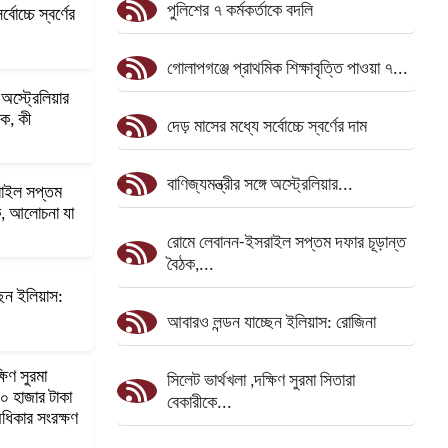
পুলিশের ৭ কর্মকর্তাকে বদলি
বোচ্চে স্বর্ণের
গোলাপগঞ্জে প্রাথমিক শিক্ষাবৃত্তি পাওয়া ৭...
ে অস্ট্রেলিয়ার
ক, কী
দেড় মাসের মধ্যে সর্বোচ্চে স্বর্ণের দাম
বাণিজ্যমন্ত্রীর সঙ্গে অস্ট্রেলিয়ার...
রাইল সপ্তম
ক, আলোচনা যা
রোমে লেবানন-ইসরাইল সপ্তম দফার চূড়ান্ত
বৈঠক,...
ছেন ইলিয়াস:
আবারও লন্ডন যাচ্ছেন ইলিয়াস: রোজিনা
ষিণ সুরমা
সিলেট ভার্থখলা ,দক্ষিণ সুরমা সিতারা
০ হাজার টাকা
বেকারীকে...
ধিকার সংরক্ষণ