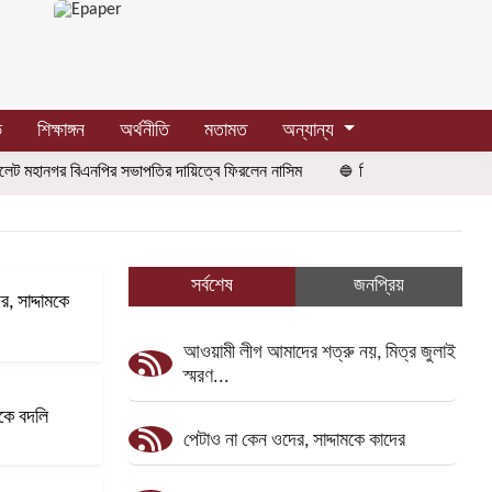
ভ
শিক্ষাঙ্গন
অর্থনীতি
মতামত
অন্যান্য
গর বিএনপির সভাপতির দায়িত্বে ফিরলেন নাসিম
শিশু ফাহিমা হত্যা: জাকিরের মৃত্য
সর্বশেষ
জনপ্রিয়
, সাদ্দামকে
আওয়ামী লীগ আমাদের শত্রু নয়, মিত্র জুলাই
স্মরণ...
াকে বদলি
পেটাও না কেন ওদের, সাদ্দামকে কাদের