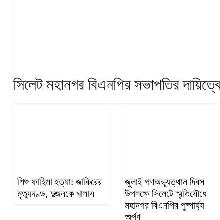
গণমাধ্যম
খেলাধুলা
বিনোদন
এক্সক্লুসিভ
শিক্ষাঙ্গন
সিলেট মহানগর বিএনপির সভাপতির দায়িত্ব
অর্থনীতি
মতামত
অন্যান্য
লাইফস্টাইল
শিশু ফাহিমা হত্যা: জাকিরের
জুলাই গণঅভ্যুত্থান দিবস
মৃত্যুদণ্ড, দুজনকে খালাস
উপলক্ষে সিলেটে স্মৃতিসৌধে
মহানগর বিএনপির পুষ্পার্ঘ্য
অর্পণ