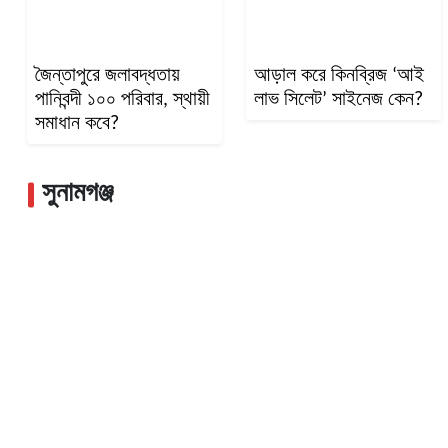
জৈন্তাপুরে জলাবদ্ধতায়
আড়াল করে কিনব্রিজ ‘আই
পানিবন্দী ১০০ পরিবার, স্থায়ী
লাভ সিলেট’ সাইনেজ কেন?
সমাধান কবে?
সুনামগঞ্জ