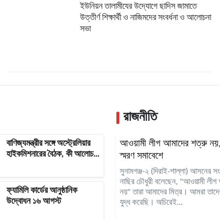
ইউনিয়ন তালামীযের উদ্যোগে ছাদিস জামাতে
উত্তীর্ণ শিক্ষার্থী ও নাজিমদের সংবর্ধনা ও আলোচনা
সভা
রাজনীতি
বাণিজ্যমন্ত্রীর সঙ্গে অস্ট্রেলিয়ার
আওয়ামী লীগ আমাদের শত্রু নয়, 
হাইকমিশনারের বৈঠক, কী আলোচনা
স্মরণ সমাবেশে
হলো
সুনামগঞ্জ-২ (দিরাই-শাল্লা) আসনের স
নাছির চৌধুরী বলেছেন, "আওয়ামী লীগ 
ফ্যামিলি কার্ডের আনুষ্ঠানিক
নয়" তারা আমাদের মিত্র। আমরা তাদের
উদ্বোধন ১৬ আগস্ট
যুদ্ধ করেছি। অচিরেই...