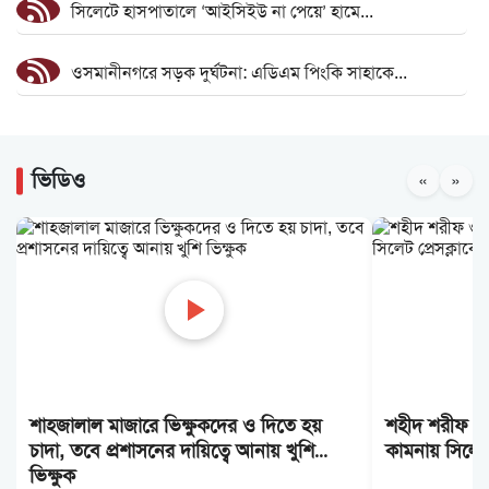
সিলেটে হাসপাতালে ‘আইসিইউ না পেয়ে’ হামে...
ওসমানীনগরে সড়ক দুর্ঘটনা: এডিএম পিংকি সাহাকে...
তৃণমূলে সংগঠনকে শক্তিশালী করার মাধ্যমে...
ভিডিও
«
»
ওসমানীনগরে দুর্ঘটনা: বাসগুলো পুলিশ হেফাজতে,...
একমাসে সড়কে ঝরল ৩১ প্রাণ
৯ জনের লা শ হস্তান্তর, পরিবার পেল আর্থিক...
স্লিপার বাসের অনুমোদন নেই, তবু কীভাবে চলছে...
শাহজালাল মাজারে ভিক্ষুকদের ও দিতে হয়
শহীদ শরীফ ওস
সিলেটে সিএনজিতে যাত্রীর ৩ লাখ টাকা চুরি,...
চাদা, তবে প্রশাসনের দায়িত্বে আনায় খুশি
কামনায় সিলেট
ভিক্ষুক