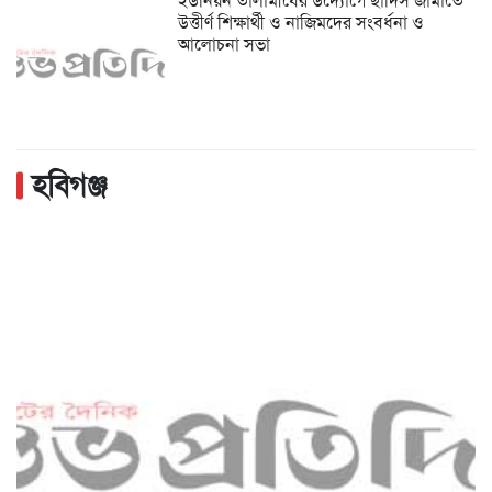
ইউনিয়ন তালামীযের উদ্যোগে ছাদিস জামাতে
উত্তীর্ণ শিক্ষার্থী ও নাজিমদের সংবর্ধনা ও
আলোচনা সভা
হবিগঞ্জ