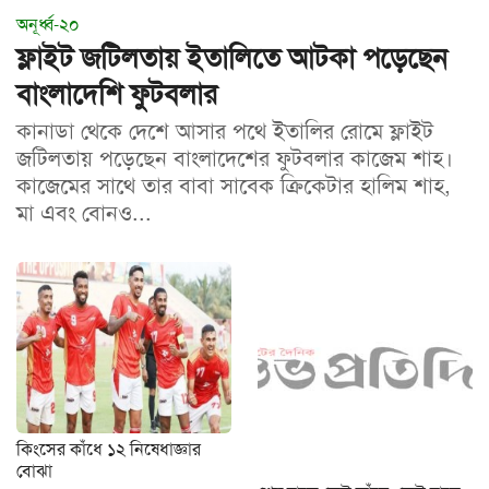
অনূর্ধ্ব-২০
ফ্লাইট জটিলতায় ইতালিতে আটকা পড়েছেন
বাংলাদেশি ফুটবলার
কানাডা থেকে দেশে আসার পথে ইতালির রোমে ফ্লাইট
জটিলতায় পড়েছেন বাংলাদেশের ফুটবলার কাজেম শাহ।
কাজেমের সাথে তার বাবা সাবেক ক্রিকেটার হালিম শাহ,
মা এবং বোনও...
কিংসের কাঁধে ১২ নিষেধাজ্ঞার
বোঝা