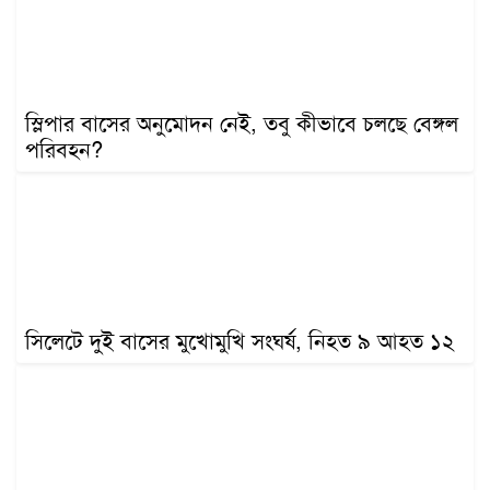
খেলাধুলা
বিনোদন
এক্সক্লুসিভ
স্লিপার বাসের অনুমোদন নেই, তবু কীভাবে চলছে বেঙ্গল
শিক্ষাঙ্গন
পরিবহন?
অর্থনীতি
মতামত
অন্যান্য
লাইফস্টাইল
সিলেটে দুই বাসের মুখোমুখি সংঘর্ষ, নিহত ৯ আহত ১২