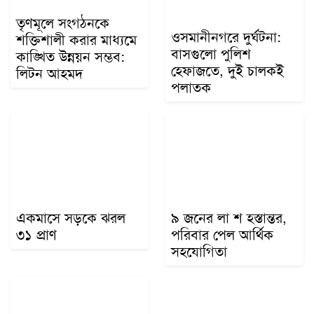
তৃণমূলে সংগঠনকে
ওসমানীনগরে দুর্ঘটনা:
শক্তিশালী করার মাধ্যমে
বাসগুলো পুলিশ
কাঙ্খিত উন্নয়ন সম্ভব:
হেফাজতে, দুই চালকই
লিটন আহমদ
পলাতক
একমাসে সড়কে ঝরল
৯ জনের লা শ হস্তান্তর,
৩১ প্রাণ
পরিবার পেল আর্থিক
সহযোগিতা