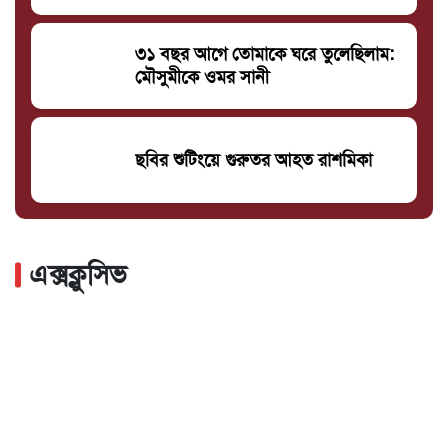
৩১ বছর আগে তোমাকে ঘরে তুলেছিলাম:
মৌসুমীকে ওমর সানী
ছবির শুটিংয়ে গুরুতর আহত রাশমিকা
এক্সক্লুসিভ