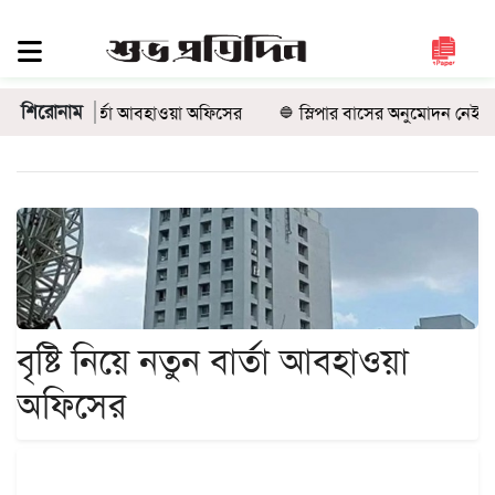
সিলেট
জুড়ে
শিরোনাম
নতুন বার্তা আবহাওয়া অফিসের
স্লিপার বাসের অনুমোদন নেই, তবু কীভাব
সিলেট
সুনামগঞ্জ
মৌলভীবাজার
হবিগঞ্জ
জাতীয়
রাজনীতি
দেশজুড়ে
বৃষ্টি নিয়ে নতুন বার্তা আবহাওয়া
আন্তর্জাতিক
অফিসের
প্রবাস
গণমাধ্যম