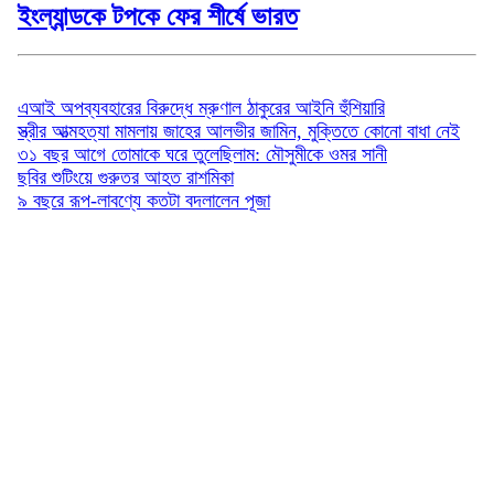
ইংল্যান্ডকে টপকে ফের শীর্ষে ভারত
বিনোদন
এআই অপব্যবহারের বিরুদ্ধে ম্রুণাল ঠাকুরের আইনি হুঁশিয়ারি
স্ত্রীর আত্মহত্যা মামলায় জাহের আলভীর জামিন, মুক্তিতে কোনো বাধা নেই
৩১ বছর আগে তোমাকে ঘরে তুলেছিলাম: মৌসুমীকে ওমর সানী
ছবির শুটিংয়ে গুরুতর আহত রাশমিকা
৯ বছরে রূপ-লাবণ্যে কতটা বদলালেন পূজা