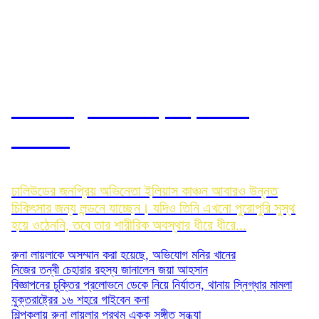
আবারও লন্ডন যাচ্ছেন ইলিয়াস:
রোজিনা
ঢালিউডের জনপ্রিয় অভিনেতা ইলিয়াস কাঞ্চন আবারও উন্নত
চিকিৎসার জন্য লন্ডনে যাচ্ছেন। যদিও তিনি এখনো পুরোপুরি সুস্থ
হয়ে ওঠেননি, তবে তার শারীরিক অবস্থার ধীরে ধীরে...
রুনা লায়লাকে অসম্মান করা হয়েছে, অভিযোগ মনির খানের
নিজের তন্বী চেহারার রহস্য জানালেন জয়া আহসান
বিজ্ঞাপনের চুক্তির প্রলোভনে ডেকে নিয়ে নির্যাতন, থানায় স্নিগ্ধার মামলা
যুক্তরাষ্ট্রের ১৬ শহরে গাইবেন কনা
শিল্পকলায় রুনা লায়লার প্রথম একক সঙ্গীত সন্ধ্যা