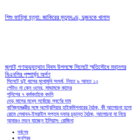
শিশু ফাহিমা হত্যা: জাকিরের মৃত্যুদণ্ড, দুজনকে খালাস
জুলাই গণঅভ্যুত্থান দিবস উপলক্ষে সিলেটে স্মৃতিসৌধে মহানগর
বিএনপির পুষ্পার্ঘ্য অর্পণ
সিলেটে দুই বাসের মুখোমুখি সংঘর্ষ, নিহত ৯ আহত ১২
পেটাও না কেন ওদের, সাদ্দামকে কাদের
পুলিশের ৭ কর্মকর্তাকে বদলি
দেড় মাসের মধ্যে সর্বোচ্চে স্বর্ণের দাম
বাণিজ্যমন্ত্রীর সঙ্গে অস্ট্রেলিয়ার হাইকমিশনারের বৈঠক, কী আলোচনা হলো
রোমে লেবানন-ইসরাইল সপ্তম দফার চূড়ান্ত বৈঠক, আলোচনা যা নিয়ে
আবারও লন্ডন যাচ্ছেন ইলিয়াস: রোজিনা
সর্বশেষ
জনপ্রিয়