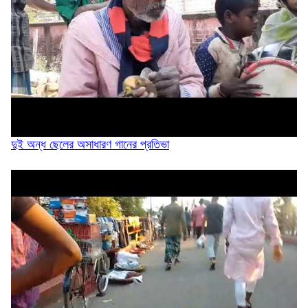
২৫ কোটি টাকার ৫ সেতুর কাজ অনিশ্চিত
দিরাইয়ে ৪০০ পিস ইয়াবাসহ কুখ্যাত মাদক কারবারি...
দুই অন্ধ ছেলের অসাধারণ গানের প্রতিভা
জৈন্তাপুরে জলাবদ্ধতায় পানিবন্দী ১০০ পরিবার,...