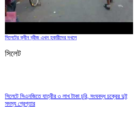
সিলেটের ক্বীন ব্রীজ এখন হকারীদের দখলে
সিলেট
সিলেটে সিএনজিতে যাত্রীর ৩ লাখ টাকা চুরি, সংঘবদ্ধ চক্রের দুই
সদস্য গ্রেপ্তার