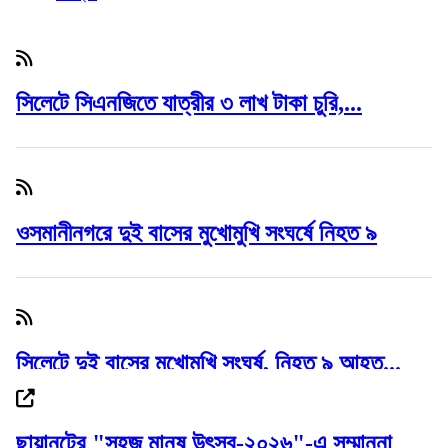
সিলেটে সিএনজিতে যাত্রীর ৩ লাখ টাকা চুরি,...
ওসমানীনগরে দুই বাসের মুখোমুখি সংঘর্ষে নিহত ৯
সিলেটে দুই বাসের মুখোমুখি সংঘর্ষ, নিহত ৯ আহত...
ছায়ানটের "সহজ মানুষ উৎসব-২০২৬"-এ সম্মাননা