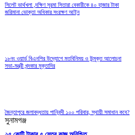
সিলেট ভার্থখলা ,দক্ষিণ সুরমা সিতারা বেকারীকে ৪০ হাজার টাকা
জরিমানা ভোক্তা অধিকার সংরক্ষণ আইন
১৮নং ওয়ার্ড বিএনপির উদ্যোগে মতবিনিময় ও উন্মুক্ত আলোচনা
সভা-মন্ত্রী খন্দকার মুক্তাদির
জৈন্তাপুরে জলাবদ্ধতায় পানিবন্দী ১০০ পরিবার, স্থায়ী সমাধান কবে?
সুনামগঞ্জ
২৫ কোটি টাকার ৫ সেতুর কাজ অনিশ্চিত