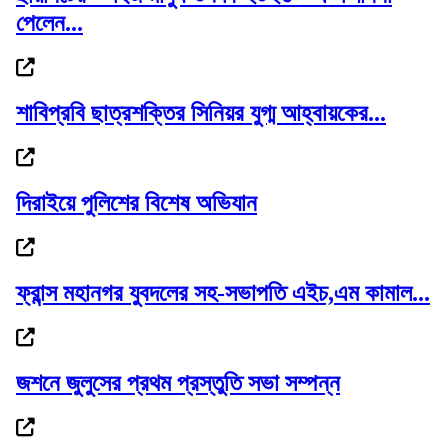
পেলেন...
আওয়ামী লীগ আমাদের শত্রু নয়, মিত্র জুলাই স্মরণ...
শাবিপ্রবি ছাত্রশক্তির সিনিয়র যুগ্ম আহ্বায়কের...
পেটাও না কেন ওদের, সাদ্দামকে কাদের
দিরাইয়ে পুলিশের বিশেষ অভিযান
ফ্রান্স মহানগর যুবদলের সহ-সভাপতি এইচ,এম কামাল...
পুলিশের ৭ কর্মকর্তাকে বদলি
জশনে জুলুসের প্রথম প্রস্তুতি সভা সম্পন্ন
গোলাপগঞ্জে প্রাথমিক শিক্ষাবৃত্তি পাওয়া ৭...