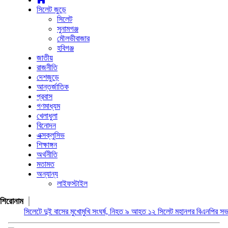
সিলেট জুড়ে
সিলেট
সুনামগঞ্জ
মৌলভীবাজার
হবিগঞ্জ
জাতীয়
রাজনীতি
দেশজুড়ে
আন্তর্জাতিক
প্রবাস
গণমাধ্যম
খেলাধুলা
বিনোদন
এক্সক্লুসিভ
শিক্ষাঙ্গন
অর্থনীতি
মতামত
অন্যান্য
লাইফস্টাইল
শিরোনাম
সিলেটে দুই বাসের মুখোমুখি সংঘর্ষ, নিহত ৯ আহত ১২
সিলেট মহানগর বিএনপির সভাপতির দায়