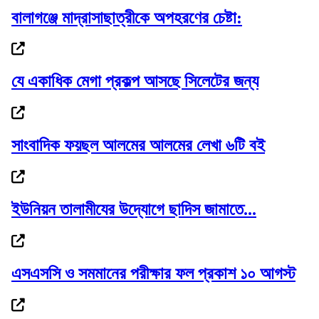
বালাগঞ্জে মাদ্রাসাছাত্রীকে অপহরণের চেষ্টা:
দেড় মাসের মধ্যে সর্বোচ্চে স্বর্ণের দাম
যে একাধিক মেগা প্রকল্প আসছে সিলেটের জন্য
সাংবাদিক ফয়ছল আলমের আলমের লেখা ৬টি বই
বাণিজ্যমন্ত্রীর সঙ্গে অস্ট্রেলিয়ার...
ইউনিয়ন তালামীযের উদ্যোগে ছাদিস জামাতে...
রোমে লেবানন-ইসরাইল সপ্তম দফার চূড়ান্ত বৈঠক,...
এসএসসি ও সমমানের পরীক্ষার ফল প্রকাশ ১০ আগস্ট