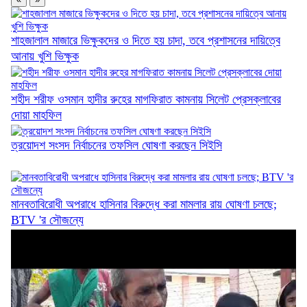
শাহজালাল মাজারে ভিক্ষুকদের ও দিতে হয় চাদা, তবে প্রশাসনের দায়িত্বে
আনায় খুশি ভিক্ষুক
কিংসের কাঁধে ১২ নিষেধাজ্ঞার বোঝা
শহীদ শরীফ ওসমান হাদীর রুহের মাগফিরাত কামনায় সিলেট প্রেসক্লাবের
দোয়া মাহফিল
ত্রয়োদশ সংসদ নির্বাচনের তফসিল ঘোষণা করছেন সিইসি
দাবি আদায় না হওয়া পর্যন্ত আন্দোলন চলবে:...
মানবতাবিরোধী অপরাধে হাসিনার বিরুদ্ধে করা মামলার রায় ঘোষণা চলছে;
BTV 'র সৌজন্যে
ফ্যামিলি কার্ডের আনুষ্ঠানিক উদ্বোধন ১৬ আগস্ট