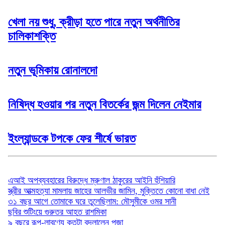
খেলা নয় শুধু, ক্রীড়া হতে পারে নতুন অর্থনীতির
চালিকাশক্তি
নতুন ভূমিকায় রোনালদো
নিষিদ্ধ হওয়ার পর নতুন বিতর্কের জন্ম দিলেন নেইমার
ইংল্যান্ডকে টপকে ফের শীর্ষে ভারত
বিনোদন
এআই অপব্যবহারের বিরুদ্ধে ম্রুণাল ঠাকুরের আইনি হুঁশিয়ারি
স্ত্রীর আত্মহত্যা মামলায় জাহের আলভীর জামিন, মুক্তিতে কোনো বাধা নেই
৩১ বছর আগে তোমাকে ঘরে তুলেছিলাম: মৌসুমীকে ওমর সানী
ছবির শুটিংয়ে গুরুতর আহত রাশমিকা
৯ বছরে রূপ-লাবণ্যে কতটা বদলালেন পূজা