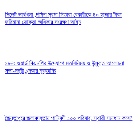
সিলেট ভার্থখলা ,দক্ষিণ সুরমা সিতারা বেকারীকে ৪০ হাজার টাকা
জরিমানা ভোক্তা অধিকার সংরক্ষণ আইন
১৮নং ওয়ার্ড বিএনপির উদ্যোগে মতবিনিময় ও উন্মুক্ত আলোচনা
সভা-মন্ত্রী খন্দকার মুক্তাদির
জৈন্তাপুরে জলাবদ্ধতায় পানিবন্দী ১০০ পরিবার, স্থায়ী সমাধান কবে?