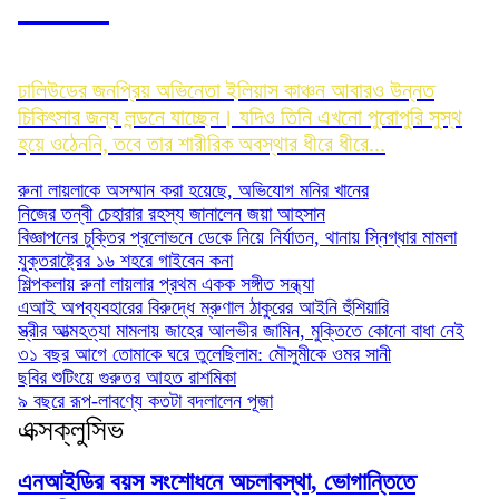
রোজিনা
ঢালিউডের জনপ্রিয় অভিনেতা ইলিয়াস কাঞ্চন আবারও উন্নত
চিকিৎসার জন্য লন্ডনে যাচ্ছেন। যদিও তিনি এখনো পুরোপুরি সুস্থ
হয়ে ওঠেননি, তবে তার শারীরিক অবস্থার ধীরে ধীরে...
রুনা লায়লাকে অসম্মান করা হয়েছে, অভিযোগ মনির খানের
নিজের তন্বী চেহারার রহস্য জানালেন জয়া আহসান
বিজ্ঞাপনের চুক্তির প্রলোভনে ডেকে নিয়ে নির্যাতন, থানায় স্নিগ্ধার মামলা
যুক্তরাষ্ট্রের ১৬ শহরে গাইবেন কনা
শিল্পকলায় রুনা লায়লার প্রথম একক সঙ্গীত সন্ধ্যা
এআই অপব্যবহারের বিরুদ্ধে ম্রুণাল ঠাকুরের আইনি হুঁশিয়ারি
স্ত্রীর আত্মহত্যা মামলায় জাহের আলভীর জামিন, মুক্তিতে কোনো বাধা নেই
৩১ বছর আগে তোমাকে ঘরে তুলেছিলাম: মৌসুমীকে ওমর সানী
ছবির শুটিংয়ে গুরুতর আহত রাশমিকা
৯ বছরে রূপ-লাবণ্যে কতটা বদলালেন পূজা
এক্সক্লুসিভ
এনআইডির বয়স সংশোধনে অচলাবস্থা, ভোগান্তিতে