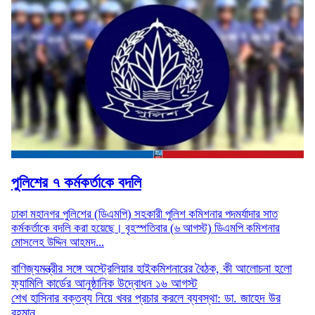
পুলিশের ৭ কর্মকর্তাকে বদলি
ঢাকা মহানগর পুলিশের (ডিএমপি) সহকারী পুলিশ কমিশনার পদমর্যাদার সাত
কর্মকর্তাকে বদলি করা হয়েছে। বৃহস্পতিবার (৬ আগস্ট) ডিএমপি কমিশনার
মোসলেহ উদ্দিন আহমদ...
বাণিজ্যমন্ত্রীর সঙ্গে অস্ট্রেলিয়ার হাইকমিশনারের বৈঠক, কী আলোচনা হলো
ফ্যামিলি কার্ডের আনুষ্ঠানিক উদ্বোধন ১৬ আগস্ট
শেখ হাসিনার বক্তব্য নিয়ে খবর প্রচার করলে ব্যবস্থা: ডা. জাহেদ উর
রহমান