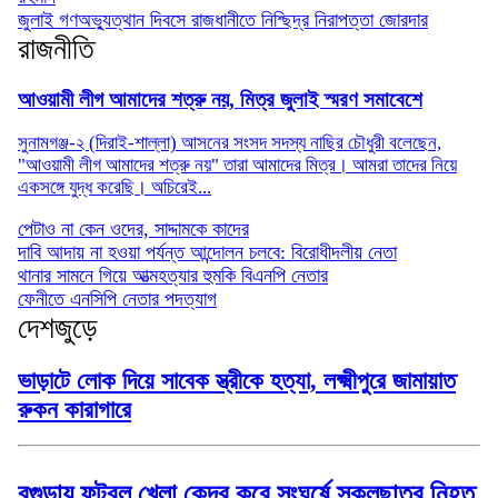
জুলাই গণঅভ্যুত্থান দিবসে রাজধানীতে নিশ্ছিদ্র নিরাপত্তা জোরদার
রাজনীতি
আওয়ামী লীগ আমাদের শত্রু নয়, মিত্র জুলাই স্মরণ সমাবেশে
সুনামগঞ্জ-২ (দিরাই-শাল্লা) আসনের সংসদ সদস্য নাছির চৌধুরী বলেছেন,
"আওয়ামী লীগ আমাদের শত্রু নয়" তারা আমাদের মিত্র। আমরা তাদের নিয়ে
একসঙ্গে যুদ্ধ করেছি। অচিরেই...
পেটাও না কেন ওদের, সাদ্দামকে কাদের
দাবি আদায় না হওয়া পর্যন্ত আন্দোলন চলবে: বিরোধীদলীয় নেতা
থানার সামনে গিয়ে আত্মহত্যার হুমকি বিএনপি নেতার
ফেনীতে এনসিপি নেতার পদত্যাগ
দেশজুড়ে
ভাড়াটে লোক দিয়ে সাবেক স্ত্রীকে হত্যা, লক্ষ্মীপুরে জামায়াত
রুকন কারাগারে
বগুড়ায় ফুটবল খেলা কেন্দ্র করে সংঘর্ষে স্কুলছাত্র নিহত