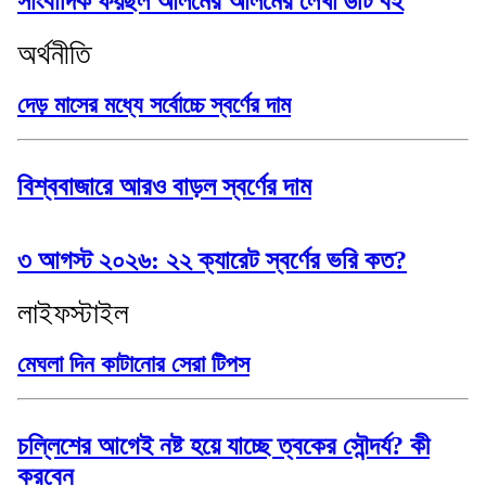
সাংবাদিক ফয়ছল আলমের আলমের লেখা ৬টি বই
অর্থনীতি
দেড় মাসের মধ্যে সর্বোচ্চে স্বর্ণের দাম
বিশ্ববাজারে আরও বাড়ল স্বর্ণের দাম
৩ আগস্ট ২০২৬: ২২ ক্যারেট স্বর্ণের ভরি কত?
লাইফস্টাইল
মেঘলা দিন কাটানোর সেরা টিপস
চল্লিশের আগেই নষ্ট হয়ে যাচ্ছে ত্বকের সৌন্দর্য? কী
করবেন