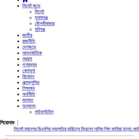
সিলেট জুড়ে
সিলেট
সুনামগঞ্জ
মৌলভীবাজার
হবিগঞ্জ
জাতীয়
রাজনীতি
দেশজুড়ে
আন্তর্জাতিক
প্রবাস
গণমাধ্যম
খেলাধুলা
বিনোদন
এক্সক্লুসিভ
শিক্ষাঙ্গন
অর্থনীতি
মতামত
অন্যান্য
লাইফস্টাইল
শিরোনাম
সিলেট মহানগর বিএনপির সভাপতির দায়িত্বে ফিরলেন নাসিম
শিশু ফাহিমা হত্যা: জাকিরের মৃ