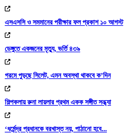
এসএসসি ও সমমানের পরীক্ষার ফল প্রকাশ ১০ আগস্ট
১৮নং ওয়ার্ড বিএনপির উদ্যোগে মতবিনিময় ও...
ডেঙ্গুতে একজনের মৃত্যু, ভর্তি ৪৩৯
কিংসের কাঁধে ১২ নিষেধাজ্ঞার বোঝা
গরমে পুড়ছে সিলেট, এমন অবস্থা থাকবে ক’দিন
শিল্পকলায় রুনা লায়লার প্রথম একক সঙ্গীত সন্ধ্যা
দাবি আদায় না হওয়া পর্যন্ত আন্দোলন চলবে:...
‘ধর্মেন্দ্র প্রধানকে বরখাস্ত নয়, পাঠানো হবে...