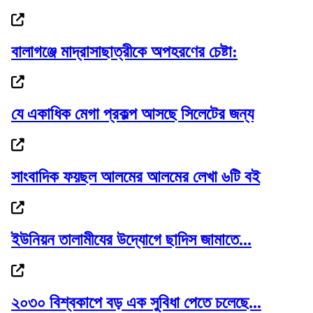
রোমে লেবানন-ইসরাইল সপ্তম দফার চূড়ান্ত বৈঠক,...
বালাগঞ্জে মাদ্রাসাছাত্রীকে অপহরণের চেষ্টা:
আবারও লন্ডন যাচ্ছেন ইলিয়াস: রোজিনা
যে একাধিক মেগা প্রকল্প আসছে সিলেটের জন্য
সাংবাদিক ফয়ছল আলমের আলমের লেখা ৬টি বই
সিলেট ভার্থখলা ,দক্ষিণ সুরমা সিতারা বেকারীকে...
ইউনিয়ন তালামীযের উদ্যোগে ছাদিস জামাতে...
১ কিলোমিটার কাদা-পানি পেরিয়ে পলাতক...
২০৩০ বিশ্বকাপে বড় এক সুবিধা পেতে চলেছে...