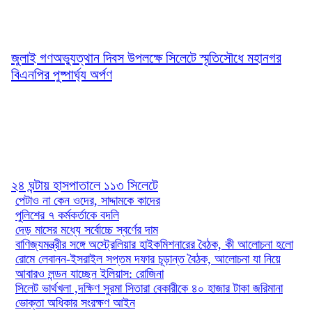
জুলাই গণঅভ্যুত্থান দিবস উপলক্ষে সিলেটে স্মৃতিসৌধে মহানগর
বিএনপির পুষ্পার্ঘ্য অর্পণ
২৪ ঘন্টায় হাসপাতালে ১১৩ সিলেটে
পেটাও না কেন ওদের, সাদ্দামকে কাদের
পুলিশের ৭ কর্মকর্তাকে বদলি
দেড় মাসের মধ্যে সর্বোচ্চে স্বর্ণের দাম
বাণিজ্যমন্ত্রীর সঙ্গে অস্ট্রেলিয়ার হাইকমিশনারের বৈঠক, কী আলোচনা হলো
রোমে লেবানন-ইসরাইল সপ্তম দফার চূড়ান্ত বৈঠক, আলোচনা যা নিয়ে
আবারও লন্ডন যাচ্ছেন ইলিয়াস: রোজিনা
সিলেট ভার্থখলা ,দক্ষিণ সুরমা সিতারা বেকারীকে ৪০ হাজার টাকা জরিমানা
ভোক্তা অধিকার সংরক্ষণ আইন