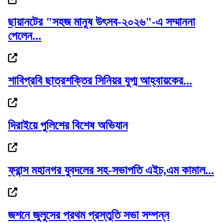
ছায়ানটের "সহজ মানুষ উৎসব-২০২৬"-এ সম্মাননা
পেলেন...
গোলাপগঞ্জে প্রাথমিক শিক্ষাবৃত্তি পাওয়া ৭...
শাবিপ্রবি ছাত্রশক্তির সিনিয়র যুগ্ম আহ্বায়কের...
দেড় মাসের মধ্যে সর্বোচ্চে স্বর্ণের দাম
দিরাইয়ে পুলিশের বিশেষ অভিযান
ফ্রান্স মহানগর যুবদলের সহ-সভাপতি এইচ,এম কামাল...
বাণিজ্যমন্ত্রীর সঙ্গে অস্ট্রেলিয়ার...
জশনে জুলুসের প্রথম প্রস্তুতি সভা সম্পন্ন