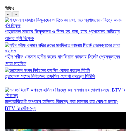
ভিডিও
ফ্যামিলি কার্ডের আনুষ্ঠানিক উদ্বোধন ১৬ আগস্ট
«
»
শাহজালাল মাজারে ভিক্ষুকদের ও দিতে হয় চাদা, তবে প্রশাসনের দায়িত্বে
আনায় খুশি ভিক্ষুক
২৫ কোটি টাকার ৫ সেতুর কাজ অনিশ্চিত
শহীদ শরীফ ওসমান হাদীর রুহের মাগফিরাত কামনায় সিলেট প্রেসক্লাবের
দোয়া মাহফিল
ত্রয়োদশ সংসদ নির্বাচনের তফসিল ঘোষণা করছেন সিইসি
দিরাইয়ে ৪০০ পিস ইয়াবাসহ কুখ্যাত মাদক কারবারি...
মানবতাবিরোধী অপরাধে হাসিনার বিরুদ্ধে করা মামলার রায় ঘোষণা চলছে;
BTV 'র সৌজন্যে
জৈন্তাপুরে জলাবদ্ধতায় পানিবন্দী ১০০ পরিবার,...