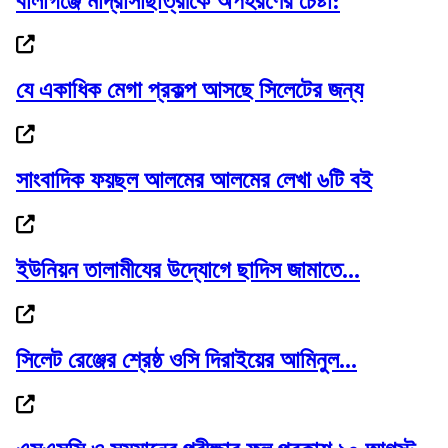
বালাগঞ্জে মাদ্রাসাছাত্রীকে অপহরণের চেষ্টা:
যে একাধিক মেগা প্রকল্প আসছে সিলেটের জন্য
সেটাই যদি করেন তাহলে আ.লীগের দোষ কী ছিল:...
সাংবাদিক ফয়ছল আলমের আলমের লেখা ৬টি বই
বৃষ্টি নিয়ে নতুন বার্তা আবহাওয়া অফিসের
ইউনিয়ন তালামীযের উদ্যোগে ছাদিস জামাতে...
সিলেট রেঞ্জের শ্রেষ্ঠ ওসি দিরাইয়ের আমিনুল...
এমপির অসুস্থতার সুযোগে ‘সিন্ডিকেটের’ অভিযোগ