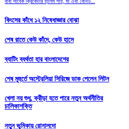
বাবা সাবেক ক্রিকেটার হালিম শাহ, মা এবং বোনও...
কিংসের কাঁধে ১২ নিষেধাজ্ঞার বোঝা
শেষ রাতে কেউ কাঁদে, কেউ হাসে
ব্যাটিং ব্যর্থতা হার বাংলাদেশের
শেষ মুহুর্তে অস্ট্রেলিয়া সিরিজে ডাক পেলেন লিটন
খেলা নয় শুধু, ক্রীড়া হতে পারে নতুন অর্থনীতির
চালিকাশক্তি
নতুন ভূমিকায় রোনালদো