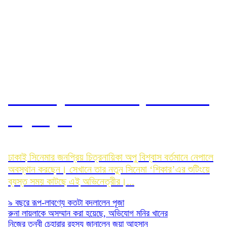
নেপালে ক্যাবল কারে চড়ে ভয় পেলেন
অপু বিশ্বাস
ঢাকাই সিনেমার জনপ্রিয় চিত্রনায়িকা অপু বিশ্বাস বর্তমানে নেপালে
অবস্থান করছেন। সেখানে তার নতুন সিনেমা ‘শিকার’এর শুটিংয়ে
ব্যস্ত সময় কাটছে এই অভিনেত্রীর।...
৯ বছরে রূপ-লাবণ্যে কতটা বদলালেন পূজা
রুনা লায়লাকে অসম্মান করা হয়েছে, অভিযোগ মনির খানের
নিজের তন্বী চেহারার রহস্য জানালেন জয়া আহসান