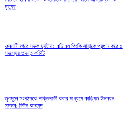
মৃত্যুর
ওসমানীনগরে সড়ক দুর্ঘটনা: এডিএম পিংকি সাহাকে প্রধান করে ৫
সদস্যের তদন্ত কমিটি
তৃণমূলে সংগঠনকে শক্তিশালী করার মাধ্যমে কাঙ্খিত উন্নয়ন
সম্ভব: লিটন আহমদ