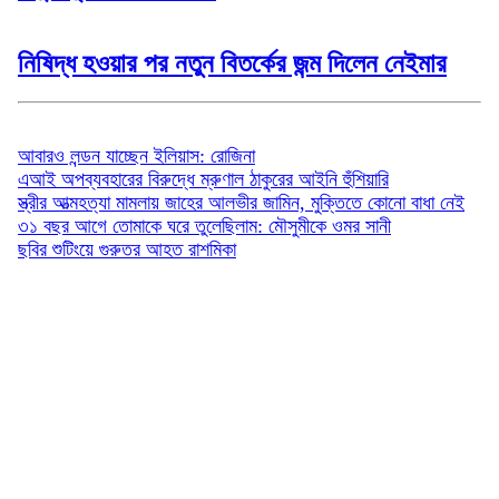
নিষিদ্ধ হওয়ার পর নতুন বিতর্কের জন্ম দিলেন নেইমার
বিনোদন
আবারও লন্ডন যাচ্ছেন ইলিয়াস: রোজিনা
এআই অপব্যবহারের বিরুদ্ধে ম্রুণাল ঠাকুরের আইনি হুঁশিয়ারি
স্ত্রীর আত্মহত্যা মামলায় জাহের আলভীর জামিন, মুক্তিতে কোনো বাধা নেই
৩১ বছর আগে তোমাকে ঘরে তুলেছিলাম: মৌসুমীকে ওমর সানী
ছবির শুটিংয়ে গুরুতর আহত রাশমিকা