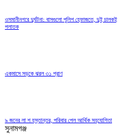
ওসমানীনগরে দুর্ঘটনা: বাসগুলো পুলিশ হেফাজতে, দুই চালকই
পলাতক
একমাসে সড়কে ঝরল ৩১ প্রাণ
৯ জনের লা শ হস্তান্তর, পরিবার পেল আর্থিক সহযোগিতা
সুনামগঞ্জ