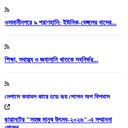
ওসমানীনগরে ৯ প্রাণহানি: ইউনিক-বেঙ্গলের বাসের...
শিক্ষা, স্বাস্থ্য ও জ্বালানি খাতকে স্বনির্ভর...
নেপালে ক্যাবল কারে চড়ে ভয় পেলেন অপু বিশ্বাস
ছায়ানটের "সহজ মানুষ উৎসব-২০২৬"-এ সম্মাননা
পেলেন...