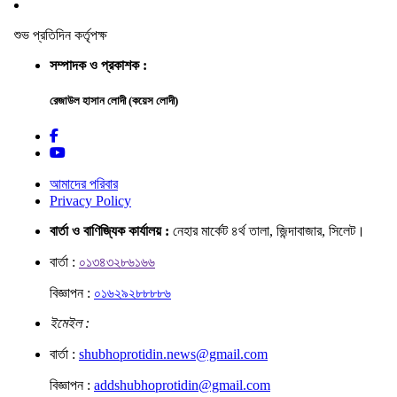
শুভ প্রতিদিন কর্তৃপক্ষ
সম্পাদক ও প্রকাশক :
রেজাউল হাসান লোদী (কয়েস লোদী)
আমাদের পরিবার
Privacy Policy
বার্তা ও বাণিজ্যিক কার্যালয় :
নেহার মার্কেট ৪র্থ তালা, জিন্দাবাজার, সিলেট।
বার্তা :
০১৩৪৩২৮৬১৬৬
বিজ্ঞাপন :
০১৬২৯২৮৮৮৮৬
ইমেইল :
বার্তা :
shubhoprotidin.news@gmail.com
বিজ্ঞাপন :
addshubhoprotidin@gmail.com