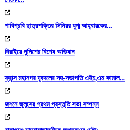
ফ্লাইট জটিলতায় ইতালিতে আটকা পড়েছেন
বাংলাদেশি...
শাবিপ্রবি ছাত্রশক্তির সিনিয়র যুগ্ম আহ্বায়কের...
গজারিয়ায় ১৩ বছরের কিশোরী ধর্ষণের অভিযোগ, ৬...
দিরাইয়ে পুলিশের বিশেষ অভিযান
ফ্রান্স মহানগর যুবদলের সহ-সভাপতি এইচ,এম কামাল...
যুক্তরাষ্ট্রে এক মাসে আটক প্রায় ৫১ হাজার...
জশনে জুলুসের প্রথম প্রস্তুতি সভা সম্পন্ন
২০২৭ সালের শুরুতেই বিশ্ববাজারে স্বর্ণের দামে...