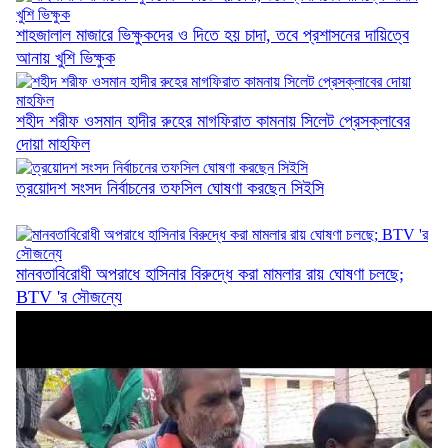
শাহজালাল মাজারে ভিক্ষুকদের ও দিতে হয় চাদা, তবে প্রশাসনের দায়িত্বে
আনায় খুশি ভিক্ষুক
শহীদ শরীফ ওসমান হাদীর রুহের মাগফিরাত কামনায় সিলেট প্রেসক্লাবের
একমাসে সড়কে ঝরল ৩১ প্রাণ
দোয়া মাহফিল
ত্রয়োদশ সংসদ নির্বাচনের তফসিল ঘোষণা করছেন সিইসি
৯ জনের লা শ হস্তান্তর, পরিবার পেল আর্থিক...
মানবতাবিরোধী অপরাধে হাসিনার বিরুদ্ধে করা মামলার রায় ঘোষণা চলছে;
BTV 'র সৌজন্যে
স্লিপার বাসের অনুমোদন নেই, তবু কীভাবে চলছে...