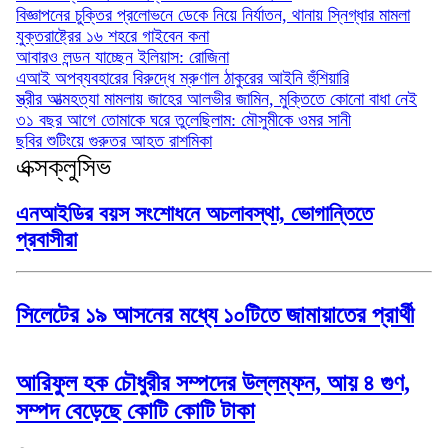
বিজ্ঞাপনের চুক্তির প্রলোভনে ডেকে নিয়ে নির্যাতন, থানায় স্নিগ্ধার মামলা
যুক্তরাষ্ট্রের ১৬ শহরে গাইবেন কনা
আবারও লন্ডন যাচ্ছেন ইলিয়াস: রোজিনা
এআই অপব্যবহারের বিরুদ্ধে ম্রুণাল ঠাকুরের আইনি হুঁশিয়ারি
স্ত্রীর আত্মহত্যা মামলায় জাহের আলভীর জামিন, মুক্তিতে কোনো বাধা নেই
৩১ বছর আগে তোমাকে ঘরে তুলেছিলাম: মৌসুমীকে ওমর সানী
ছবির শুটিংয়ে গুরুতর আহত রাশমিকা
এক্সক্লুসিভ
এনআইডির বয়স সংশোধনে অচলাবস্থা, ভোগান্তিতে
প্রবাসীরা
সিলেটের ১৯ আসনের মধ্যে ১০টিতে জামায়াতের প্রার্থী
আরিফুল হক চৌধুরীর সম্পদের উল্লম্ফন, আয় ৪ গুণ,
সম্পদ বেড়েছে কোটি কোটি টাকা