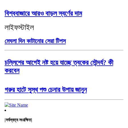
বিশ্ববাজারে আরও বাড়ল স্বর্ণের দাম
লাইফস্টাইল
মেঘলা দিন কাটানোর সেরা টিপস
চল্লিশের আগেই নষ্ট হয়ে যাচ্ছে ত্বকের সৌন্দর্য? কী
করবেন
গরুর হাটে সুস্থ পশু চেনার উপায় জানুন
|সর্বস্বত্ব সংরক্ষিত|