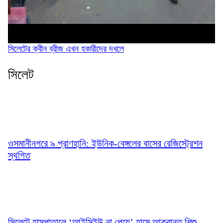
সিলেটের ক্বীন ব্রীজ এখন হকারীদের দখলে
সিলেট
ওসমানীনগরে ৯ প্রাণহানি: ইউনিক-বেঙ্গলের বাসের রেজিস্ট্রেশন
স্থগিত
সিলেটে হাসপাতালে ‘আইসিইউ না পেয়ে’ হামে আক্রান্ত শিশু