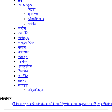
সিলেট জুড়ে
সিলেট
সুনামগঞ্জ
মৌলভীবাজার
হবিগঞ্জ
জাতীয়
রাজনীতি
দেশজুড়ে
আন্তর্জাতিক
প্রবাস
গণমাধ্যম
খেলাধুলা
বিনোদন
এক্সক্লুসিভ
শিক্ষাঙ্গন
অর্থনীতি
মতামত
অন্যান্য
লাইফস্টাইল
শিরোনাম
ৃষ্টি নিয়ে নতুন বার্তা আবহাওয়া অফিসের
স্লিপার বাসের অনুমোদন নেই, তবু কীভাবে চলছে বে