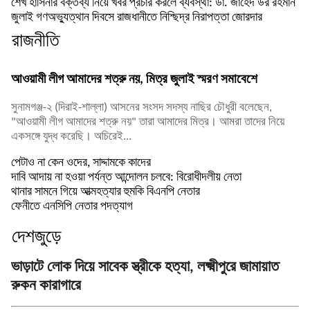
শেখ হাসিনার বক্তব্য নিয়ে খবর প্রচার করলে ব্যবস্থা: ডা. জাহেদ উর রহমান
জুলাই গণঅভ্যুত্থান দিবসে রাজধানীতে নিশ্ছিদ্র নিরাপত্তা জোরদার
রাজনীতি
আওয়ামী লীগ আমাদের শত্রু নয়, মিত্র জুলাই স্মরণ সমাবেশে
সুনামগঞ্জ-২ (দিরাই-শাল্লা) আসনের সংসদ সদস্য নাছির চৌধুরী বলেছেন,
"আওয়ামী লীগ আমাদের শত্রু নয়" তারা আমাদের মিত্র। আমরা তাদের নিয়ে
একসঙ্গে যুদ্ধ করেছি। অচিরেই...
পেটাও না কেন ওদের, সাদ্দামকে কাদের
দাবি আদায় না হওয়া পর্যন্ত আন্দোলন চলবে: বিরোধীদলীয় নেতা
থানার সামনে গিয়ে আত্মহত্যার হুমকি বিএনপি নেতার
ফেনীতে এনসিপি নেতার পদত্যাগ
দেশজুড়ে
ভাড়াটে লোক দিয়ে সাবেক স্ত্রীকে হত্যা, লক্ষ্মীপুরে জামায়াত
রুকন কারাগারে