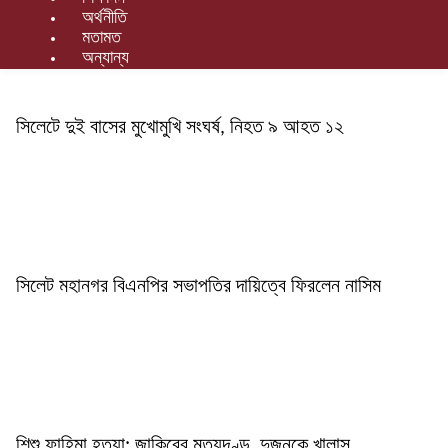
গণমাধ্যম
অর্থনীতি
মতামত
খেলাধুলা
অন্যান্য
বিনোদন
এক্সক্লুসিভ
সিলেটে দুই বাসের মুখোমুখি সংঘর্ষ, নিহত ৯ আহত ১২
শিক্ষাঙ্গন
অর্থনীতি
মতামত
অন্যান্য
সিলেট মহানগর বিএনপির সভাপতির দায়িত্বে ফিরলেন নাসিম
লাইফস্টাইল
শিশু ফাহিমা হত্যা: জাকিরের মৃত্যুদণ্ড, দুজনকে খালাস