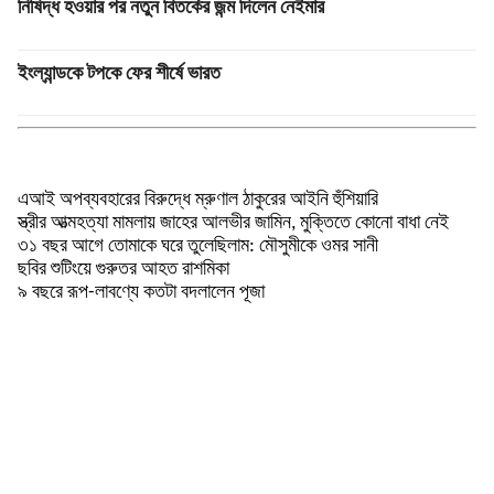
নিষিদ্ধ হওয়ার পর নতুন বিতর্কের জন্ম দিলেন নেইমার
ইংল্যান্ডকে টপকে ফের শীর্ষে ভারত
বিনোদন
এআই অপব্যবহারের বিরুদ্ধে ম্রুণাল ঠাকুরের আইনি হুঁশিয়ারি
স্ত্রীর আত্মহত্যা মামলায় জাহের আলভীর জামিন, মুক্তিতে কোনো বাধা নেই
৩১ বছর আগে তোমাকে ঘরে তুলেছিলাম: মৌসুমীকে ওমর সানী
ছবির শুটিংয়ে গুরুতর আহত রাশমিকা
৯ বছরে রূপ-লাবণ্যে কতটা বদলালেন পূজা