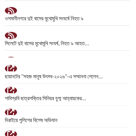
ওসমানীনগরে দুই বাসের মুখোমুখি সংঘর্ষে নিহত ৯
সিলেটে দুই বাসের মুখোমুখি সংঘর্ষ, নিহত ৯ আহত...
আওয়ামী লীগ আমাদের শত্রু নয়, মিত্র জুলাই স্মরণ...
ছায়ানটের "সহজ মানুষ উৎসব-২০২৬"-এ সম্মাননা পেলেন...
পেটাও না কেন ওদের, সাদ্দামকে কাদের
শাবিপ্রবি ছাত্রশক্তির সিনিয়র যুগ্ম আহ্বায়কের...
পুলিশের ৭ কর্মকর্তাকে বদলি
দিরাইয়ে পুলিশের বিশেষ অভিযান