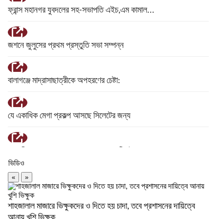
ফ্রান্স মহানগর যুবদলের সহ-সভাপতি এইচ,এম কামাল...
গোলাপগঞ্জে প্রাথমিক শিক্ষাবৃত্তি পাওয়া ৭...
জশনে জুলুসের প্রথম প্রস্তুতি সভা সম্পন্ন
দেড় মাসের মধ্যে সর্বোচ্চে স্বর্ণের দাম
বালাগঞ্জে মাদ্রাসাছাত্রীকে অপহরণের চেষ্টা:
বাণিজ্যমন্ত্রীর সঙ্গে অস্ট্রেলিয়ার...
যে একাধিক মেগা প্রকল্প আসছে সিলেটের জন্য
রোমে লেবানন-ইসরাইল সপ্তম দফার চূড়ান্ত বৈঠক,...
সাংবাদিক ফয়ছল আলমের আলমের লেখা ৬টি বই
ভিডিও
আবারও লন্ডন যাচ্ছেন ইলিয়াস: রোজিনা
«
»
ইউনিয়ন তালামীযের উদ্যোগে ছাদিস জামাতে...
শাহজালাল মাজারে ভিক্ষুকদের ও দিতে হয় চাদা, তবে প্রশাসনের দায়িত্বে
সিলেট ভার্থখলা ,দক্ষিণ সুরমা সিতারা বেকারীকে...
আনায় খুশি ভিক্ষুক