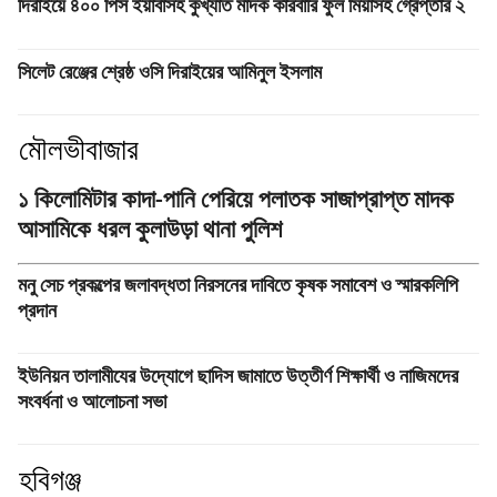
দিরাইয়ে ৪০০ পিস ইয়াবাসহ কুখ্যাত মাদক কারবারি ফুল মিয়াসহ গ্রেপ্তার ২
সিলেট রেঞ্জের শ্রেষ্ঠ ওসি দিরাইয়ের আমিনুল ইসলাম
মৌলভীবাজার
১ কিলোমিটার কাদা-পানি পেরিয়ে পলাতক সাজাপ্রাপ্ত মাদক
আসামিকে ধরল কুলাউড়া থানা পুলিশ
মনু সেচ প্রকল্পের জলাবদ্ধতা নিরসনের দাবিতে কৃষক সমাবেশ ও স্মারকলিপি
প্রদান
ইউনিয়ন তালামীযের উদ্যোগে ছাদিস জামাতে উত্তীর্ণ শিক্ষার্থী ও নাজিমদের
সংবর্ধনা ও আলোচনা সভা
হবিগঞ্জ