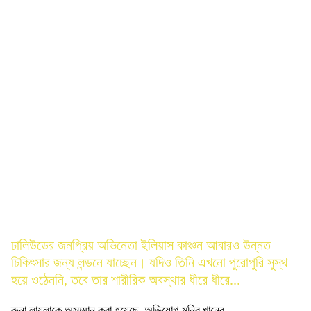
আবারও লন্ডন যাচ্ছেন ইলিয়াস:
রোজিনা
ঢালিউডের জনপ্রিয় অভিনেতা ইলিয়াস কাঞ্চন আবারও উন্নত
চিকিৎসার জন্য লন্ডনে যাচ্ছেন। যদিও তিনি এখনো পুরোপুরি সুস্থ
হয়ে ওঠেননি, তবে তার শারীরিক অবস্থার ধীরে ধীরে...