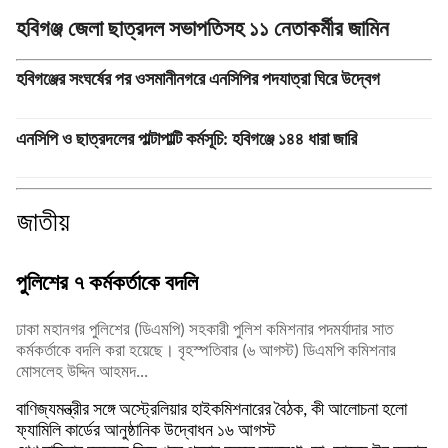
হবিগঞ্জ জেলা ছাত্রদল সভাপতিসহ ১১ নেতাকর্মীর জামিন
হবিগঞ্জের সংঘর্ষের পর ওসমানীনগরে এনসিপির পদযাত্রা ঘিরে উদ্বেগ
এনসিপি ও ছাত্রদলের পাল্টাপাল্টি কর্মসূচি: হবিগঞ্জে ১৪৪ ধারা জারি
জাতীয়
পুলিশের ৭ কর্মকর্তাকে বদলি
ঢাকা মহানগর পুলিশের (ডিএমপি) সহকারী পুলিশ কমিশনার পদমর্যাদার সাত
কর্মকর্তাকে বদলি করা হয়েছে। বৃহস্পতিবার (৬ আগস্ট) ডিএমপি কমিশনার
মোসলেহ উদ্দিন আহমদ...
বাণিজ্যমন্ত্রীর সঙ্গে অস্ট্রেলিয়ার হাইকমিশনারের বৈঠক, কী আলোচনা হলো
ফ্যামিলি কার্ডের আনুষ্ঠানিক উদ্বোধন ১৬ আগস্ট