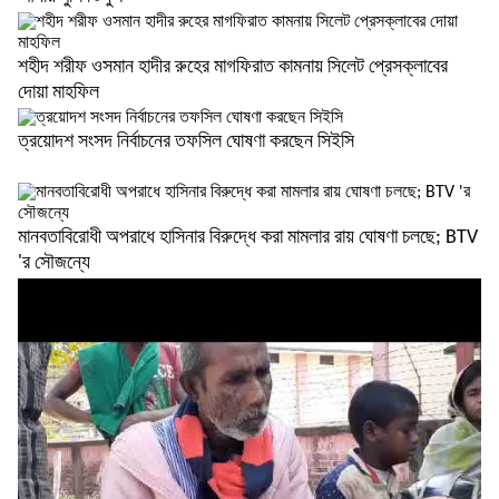
সিলেট রেঞ্জের শ্রেষ্ঠ ওসি দিরাইয়ের আমিনুল...
শহীদ শরীফ ওসমান হাদীর রুহের মাগফিরাত কামনায় সিলেট প্রেসক্লাবের
১ কিলোমিটার কাদা-পানি পেরিয়ে পলাতক...
এসএসসি ও সমমানের পরীক্ষার ফল প্রকাশ ১০ আগস্ট
দোয়া মাহফিল
ত্রয়োদশ সংসদ নির্বাচনের তফসিল ঘোষণা করছেন সিইসি
২০৩০ বিশ্বকাপে বড় এক সুবিধা পেতে চলেছে...
১৮নং ওয়ার্ড বিএনপির উদ্যোগে মতবিনিময় ও...
মানবতাবিরোধী অপরাধে হাসিনার বিরুদ্ধে করা মামলার রায় ঘোষণা চলছে; BTV
ডেঙ্গুতে একজনের মৃত্যু, ভর্তি ৪৩৯
কিংসের কাঁধে ১২ নিষেধাজ্ঞার বোঝা
'র সৌজন্যে
গরমে পুড়ছে সিলেট, এমন অবস্থা থাকবে ক’দিন
দাবি আদায় না হওয়া পর্যন্ত আন্দোলন চলবে:...
‘ধর্মেন্দ্র প্রধানকে বরখাস্ত নয়, পাঠানো হবে...
ফ্যামিলি কার্ডের আনুষ্ঠানিক উদ্বোধন ১৬ আগস্ট