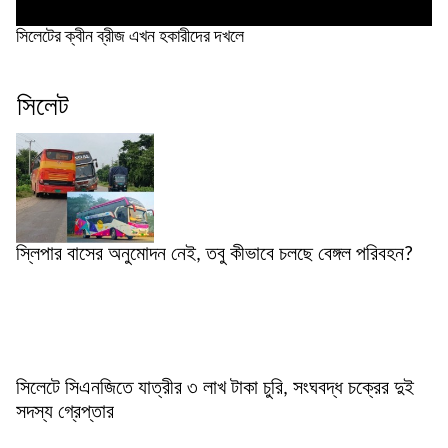
সিলেটের ক্বীন ব্রীজ এখন হকারীদের দখলে
সিলেট
স্লিপার বাসের অনুমোদন নেই, তবু কীভাবে চলছে বেঙ্গল পরিবহন?
সিলেটে সিএনজিতে যাত্রীর ৩ লাখ টাকা চুরি, সংঘবদ্ধ চক্রের দুই
সদস্য গ্রেপ্তার