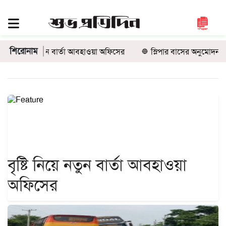
সিলেট
জুড়ে
শিরোনাম
নিয়ে নতুন বার্তা আবহাওয়া অফিসের
স্লিপার বাসের অনুমোদন নেই, তবু 
সিলেট
সুনামগঞ্জ
মৌলভীবাজার
হবিগঞ্জ
জাতীয়
রাজনীতি
দেশজুড়ে
বৃষ্টি নিয়ে নতুন বার্তা আবহাওয়া
আন্তর্জাতিক
অফিসের
প্রবাস
গণমাধ্যম