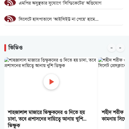
এমপির অসুস্থতার সুযোগে ‘সিন্ডিকেটের’ অভিযোগ
সিলেটে হাসপাতালে ‘আইসিইউ না পেয়ে’ হামে...
ওসমানীনগরে সড়ক দুর্ঘটনা: এডিএম পিংকি সাহাকে...
ভিডিও
«
»
তৃণমূলে সংগঠনকে শক্তিশালী করার মাধ্যমে...
ওসমানীনগরে দুর্ঘটনা: বাসগুলো পুলিশ হেফাজতে,...
একমাসে সড়কে ঝরল ৩১ প্রাণ
৯ জনের লা শ হস্তান্তর, পরিবার পেল আর্থিক...
শাহজালাল মাজারে ভিক্ষুকদের ও দিতে হয়
শহীদ শরীফ ওস
স্লিপার বাসের অনুমোদন নেই, তবু কীভাবে চলছে...
চাদা, তবে প্রশাসনের দায়িত্বে আনায় খুশি
কামনায় সিলেট
ভিক্ষুক