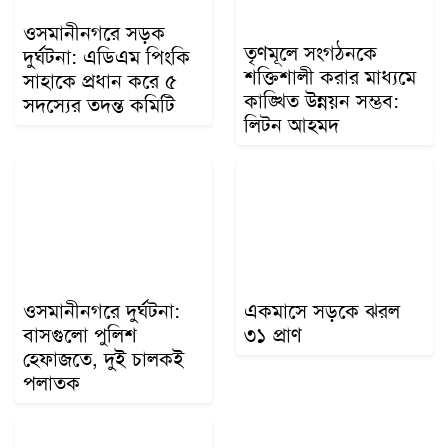
ওসমানীনগরে সড়ক
তৃণমূলে সংগঠনকে
দুর্ঘটনা: এডিএম পিংকি
শক্তিশালী করার মাধ্যমে
সাহাকে প্রধান করে ৫
কাঙ্খিত উন্নয়ন সম্ভব:
সদস্যের তদন্ত কমিটি
লিটন আহমদ
ওসমানীনগরে দুর্ঘটনা:
একমাসে সড়কে ঝরল
বাসগুলো পুলিশ
৩১ প্রাণ
হেফাজতে, দুই চালকই
পলাতক