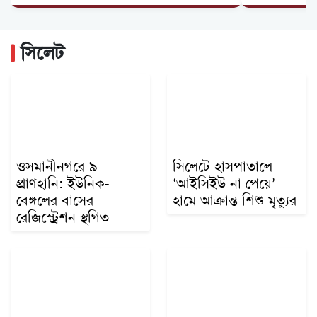
সিলেটে সিএনজিতে যাত্রীর ৩ লাখ টাকা চুরি,...
ওসমানীনগরে দুই বাসের মুখোমুখি সংঘর্ষে নিহত ৯
সিলেট
সিলেটে দুই বাসের মুখোমুখি সংঘর্ষ, নিহত ৯ আহত...
ওসমানীনগরে ৯
সিলেটে হাসপাতালে
প্রাণহানি: ইউনিক-
‘আইসিইউ না পেয়ে’
বেঙ্গলের বাসের
হামে আক্রান্ত শিশু মৃত্যুর
রেজিস্ট্রেশন স্থগিত