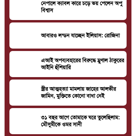
নেপালে ক্যাবল কারে চড়ে ভয় পেলেন অপু
বিশ্বাস
আবারও লন্ডন যাচ্ছেন ইলিয়াস: রোজিনা
এআই অপব্যবহারের বিরুদ্ধে ম্রুণাল ঠাকুরের
আইনি হুঁশিয়ারি
স্ত্রীর আত্মহত্যা মামলায় জাহের আলভীর
জামিন, মুক্তিতে কোনো বাধা নেই
৩১ বছর আগে তোমাকে ঘরে তুলেছিলাম:
মৌসুমীকে ওমর সানী