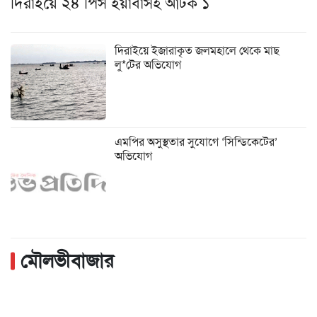
দিরাইয়ে ২৪ পিস ইয়াবাসহ আটক ১
দিরাইয়ে ইজারাকৃত জলমহালে থেকে মাছ
লু*টের অভিযোগ
এমপির অসুস্থতার সুযোগে ‘সিন্ডিকেটের’
অভিযোগ
মৌলভীবাজার