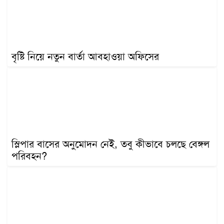
খেলাধুলা
বিনোদন
এক্সক্লুসিভ
বৃষ্টি নিয়ে নতুন বার্তা আবহাওয়া অফিসের
শিক্ষাঙ্গন
অর্থনীতি
মতামত
অন্যান্য
লাইফস্টাইল
স্লিপার বাসের অনুমোদন নেই, তবু কীভাবে চলছে বেঙ্গল
পরিবহন?