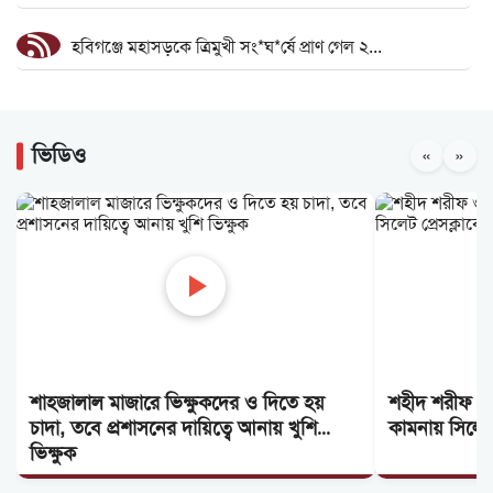
হবিগঞ্জে মহাসড়কে ত্রিমুখী সং*ঘ*র্ষে প্রাণ গেল ২...
বিদ্যুৎস্পৃষ্টে প্রাণ গেল সিসিক কর্মীর
ভিডিও
«
»
সিলেটের মহাসড়কে ৬ মাসে দুর্ঘটনায় ১১৭ জনের...
ওসমানীনগরে ৯ প্রাণহানি: ইউনিক-বেঙ্গলের বাসের...
শিক্ষা, স্বাস্থ্য ও জ্বালানি খাতকে স্বনির্ভর...
নেপালে ক্যাবল কারে চড়ে ভয় পেলেন অপু বিশ্বাস
শাহজালাল মাজারে ভিক্ষুকদের ও দিতে হয়
শহীদ শরীফ ওস
ফ্লাইট জটিলতায় ইতালিতে আটকা পড়েছেন বাংলাদেশি...
চাদা, তবে প্রশাসনের দায়িত্বে আনায় খুশি
কামনায় সিলেট
ভিক্ষুক
গজারিয়ায় ১৩ বছরের কিশোরী ধর্ষণের অভিযোগ, ৬...