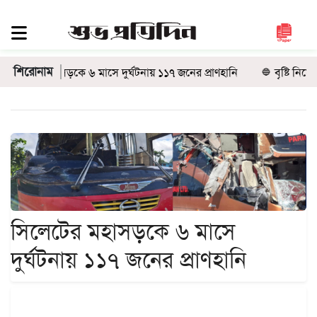
সিলেট
জুড়ে
শিরোনাম
াসড়কে ৬ মাসে দুর্ঘটনায় ১১৭ জনের প্রাণহানি
বৃষ্টি নিয়ে নতুন বার্
সিলেট
সুনামগঞ্জ
মৌলভীবাজার
হবিগঞ্জ
জাতীয়
রাজনীতি
দেশজুড়ে
সিলেটের মহাসড়কে ৬ মাসে
আন্তর্জাতিক
দুর্ঘটনায় ১১৭ জনের প্রাণহানি
প্রবাস
গণমাধ্যম