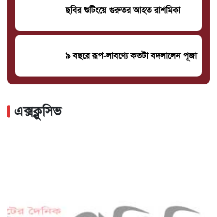
ছবির শুটিংয়ে গুরুতর আহত রাশমিকা
৯ বছরে রূপ-লাবণ্যে কতটা বদলালেন পূজা
এক্সক্লুসিভ