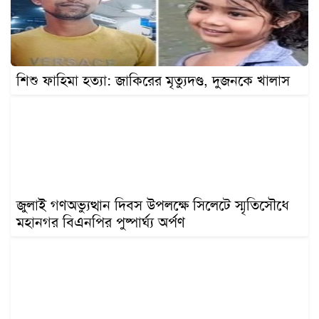
খেলাধুলা
বিনোদন
এক্সক্লুসিভ
শিশু ফাহিমা হত্যা: জাকিরের মৃত্যুদণ্ড, দুজনকে খালাস
শিক্ষাঙ্গন
অর্থনীতি
মতামত
অন্যান্য
লাইফস্টাইল
জুলাই গণঅভ্যুত্থান দিবস উপলক্ষে সিলেটে স্মৃতিসৌধে
মহানগর বিএনপির পুষ্পার্ঘ্য অর্পণ