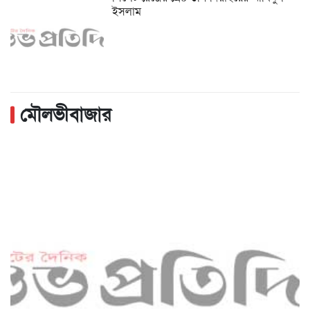
ইসলাম
মৌলভীবাজার