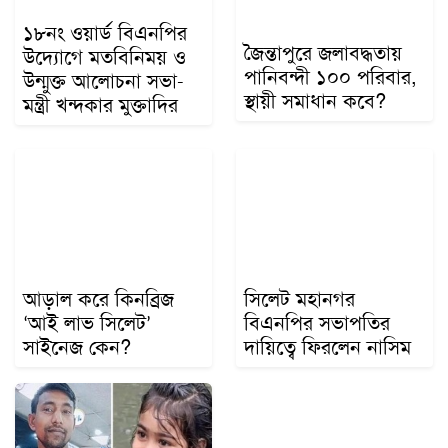
১৮নং ওয়ার্ড বিএনপির
জৈন্তাপুরে জলাবদ্ধতায়
উদ্যোগে মতবিনিময় ও
পানিবন্দী ১০০ পরিবার,
উন্মুক্ত আলোচনা সভা-
স্থায়ী সমাধান কবে?
মন্ত্রী খন্দকার মুক্তাদির
আড়াল করে কিনব্রিজ
সিলেট মহানগর
‘আই লাভ সিলেট’
বিএনপির সভাপতির
সাইনেজ কেন?
দায়িত্বে ফিরলেন নাসিম