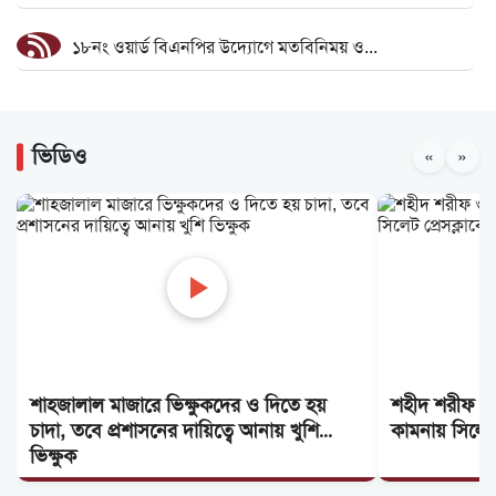
১৮নং ওয়ার্ড বিএনপির উদ্যোগে মতবিনিময় ও...
কিংসের কাঁধে ১২ নিষেধাজ্ঞার বোঝা
ভিডিও
«
»
দাবি আদায় না হওয়া পর্যন্ত আন্দোলন চলবে:...
ফ্যামিলি কার্ডের আনুষ্ঠানিক উদ্বোধন ১৬ আগস্ট
২৫ কোটি টাকার ৫ সেতুর কাজ অনিশ্চিত
দিরাইয়ে ৪০০ পিস ইয়াবাসহ কুখ্যাত মাদক কারবারি...
শাহজালাল মাজারে ভিক্ষুকদের ও দিতে হয়
শহীদ শরীফ ওস
জৈন্তাপুরে জলাবদ্ধতায় পানিবন্দী ১০০ পরিবার,...
চাদা, তবে প্রশাসনের দায়িত্বে আনায় খুশি
কামনায় সিলেট
ভিক্ষুক
আড়াল করে কিনব্রিজ ‘আই লাভ সিলেট’ সাইনেজ...