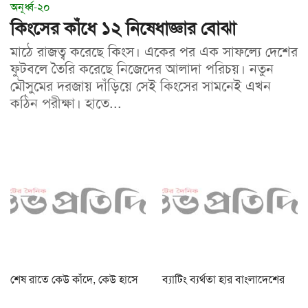
অনূর্ধ্ব-২০
কিংসের কাঁধে ১২ নিষেধাজ্ঞার বোঝা
মাঠে রাজত্ব করেছে কিংস। একের পর এক সাফল্যে দেশের
ফুটবলে তৈরি করেছে নিজেদের আলাদা পরিচয়। নতুন
মৌসুমের দরজায় দাঁড়িয়ে সেই কিংসের সামনেই এখন
কঠিন পরীক্ষা। হাতে...
শেষ রাতে কেউ কাঁদে, কেউ হাসে
ব্যাটিং ব্যর্থতা হার বাংলাদেশের