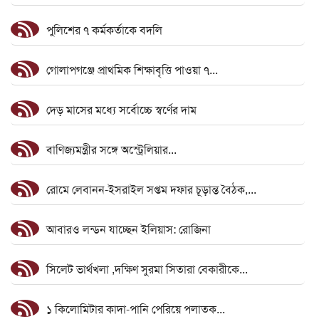
পুলিশের ৭ কর্মকর্তাকে বদলি
গোলাপগঞ্জে প্রাথমিক শিক্ষাবৃত্তি পাওয়া ৭...
দেড় মাসের মধ্যে সর্বোচ্চে স্বর্ণের দাম
বাণিজ্যমন্ত্রীর সঙ্গে অস্ট্রেলিয়ার...
রোমে লেবানন-ইসরাইল সপ্তম দফার চূড়ান্ত বৈঠক,...
আবারও লন্ডন যাচ্ছেন ইলিয়াস: রোজিনা
সিলেট ভার্থখলা ,দক্ষিণ সুরমা সিতারা বেকারীকে...
১ কিলোমিটার কাদা-পানি পেরিয়ে পলাতক...