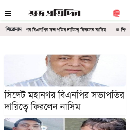
সিলেট
জুড়ে
শিরোনাম
মহানগর বিএনপির সভাপতির দায়িত্বে ফিরলেন নাসিম
শিশু ফাহিমা হত্য
সিলেট
সুনামগঞ্জ
মৌলভীবাজার
হবিগঞ্জ
জাতীয়
রাজনীতি
দেশজুড়ে
সিলেট মহানগর বিএনপির সভাপতির
আন্তর্জাতিক
দায়িত্বে ফিরলেন নাসিম
প্রবাস
গণমাধ্যম