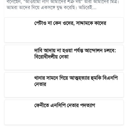
বলেছেন, "আওয়ামী লীগ আমাদের শত্রু নয়" তারা আমাদের মিত্র।
আমরা তাদের নিয়ে একসঙ্গে যুদ্ধ করেছি। অচিরেই...
পেটাও না কেন ওদের, সাদ্দামকে কাদের
দাবি আদায় না হওয়া পর্যন্ত আন্দোলন চলবে:
বিরোধীদলীয় নেতা
থানার সামনে গিয়ে আত্মহত্যার হুমকি বিএনপি
নেতার
ফেনীতে এনসিপি নেতার পদত্যাগ