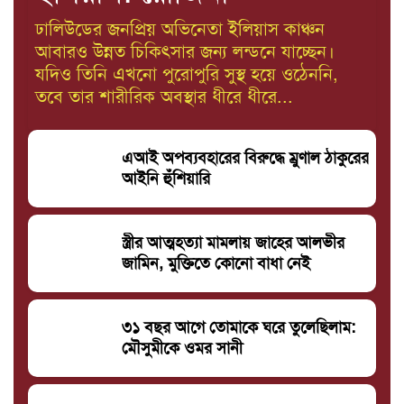
ঢালিউডের জনপ্রিয় অভিনেতা ইলিয়াস কাঞ্চন
আবারও উন্নত চিকিৎসার জন্য লন্ডনে যাচ্ছেন।
যদিও তিনি এখনো পুরোপুরি সুস্থ হয়ে ওঠেননি,
তবে তার শারীরিক অবস্থার ধীরে ধীরে...
এআই অপব্যবহারের বিরুদ্ধে ম্রুণাল ঠাকুরের
আইনি হুঁশিয়ারি
স্ত্রীর আত্মহত্যা মামলায় জাহের আলভীর
জামিন, মুক্তিতে কোনো বাধা নেই
৩১ বছর আগে তোমাকে ঘরে তুলেছিলাম:
মৌসুমীকে ওমর সানী