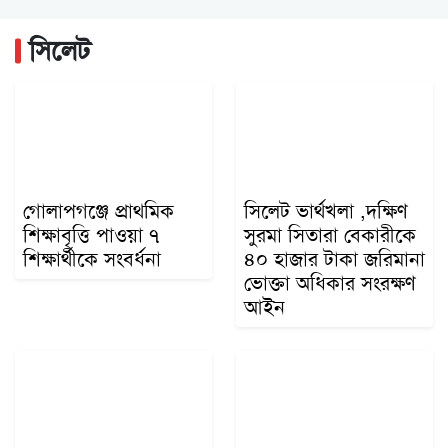
সিলেট মহানগর বিএনপির সভাপতির দায়িত্বে ফিরলেন...
সিলেট
মনু সেচ প্রকল্পের জলাবদ্ধতা নিরসনের দাবিতে...
গোলাপগঞ্জে প্রাথমিক
সিলেট ভার্থখলা ,দক্ষিণ
শিক্ষাবৃত্তি পাওয়া ৭
সুরমা সিতারা বেকারীকে
শিক্ষার্থীকে সংবর্ধনা
৪০ হাজার টাকা জরিমানা
ভোক্তা অধিকার সংরক্ষণ
আইন