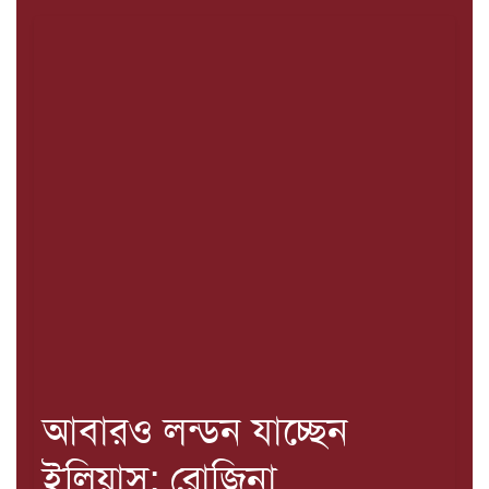
আবারও লন্ডন যাচ্ছেন
ইলিয়াস: রোজিনা