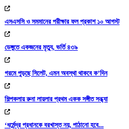
এসএসসি ও সমমানের পরীক্ষার ফল প্রকাশ ১০ আগস্ট
১৮নং ওয়ার্ড বিএনপির উদ্যোগে মতবিনিময় ও...
ডেঙ্গুতে একজনের মৃত্যু, ভর্তি ৪৩৯
কিংসের কাঁধে ১২ নিষেধাজ্ঞার বোঝা
গরমে পুড়ছে সিলেট, এমন অবস্থা থাকবে ক’দিন
শিল্পকলায় রুনা লায়লার প্রথম একক সঙ্গীত সন্ধ্যা
দাবি আদায় না হওয়া পর্যন্ত আন্দোলন চলবে:...
‘ধর্মেন্দ্র প্রধানকে বরখাস্ত নয়, পাঠানো হবে...