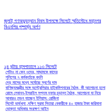
জুলাই গণঅভ্যুত্থান দিবস উপলক্ষে সিলেটে স্মৃতিসৌধে মহানগর
বিএনপির পুষ্পার্ঘ্য অর্পণ
২৪ ঘন্টায় হাসপাতালে ১১৩ সিলেটে
পেটাও না কেন ওদের, সাদ্দামকে কাদের
পুলিশের ৭ কর্মকর্তাকে বদলি
দেড় মাসের মধ্যে সর্বোচ্চে স্বর্ণের দাম
বাণিজ্যমন্ত্রীর সঙ্গে অস্ট্রেলিয়ার হাইকমিশনারের বৈঠক, কী আলোচনা হলো
রোমে লেবানন-ইসরাইল সপ্তম দফার চূড়ান্ত বৈঠক, আলোচনা যা নিয়ে
আবারও লন্ডন যাচ্ছেন ইলিয়াস: রোজিনা
সিলেট ভার্থখলা ,দক্ষিণ সুরমা সিতারা বেকারীকে ৪০ হাজার টাকা জরিমানা
ভোক্তা অধিকার সংরক্ষণ আইন