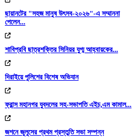
ছায়ানটের "সহজ মানুষ উৎসব-২০২৬"-এ সম্মাননা
পেলেন...
গোলাপগঞ্জে প্রাথমিক শিক্ষাবৃত্তি পাওয়া ৭...
শাবিপ্রবি ছাত্রশক্তির সিনিয়র যুগ্ম আহ্বায়কের...
দেড় মাসের মধ্যে সর্বোচ্চে স্বর্ণের দাম
দিরাইয়ে পুলিশের বিশেষ অভিযান
ফ্রান্স মহানগর যুবদলের সহ-সভাপতি এইচ,এম কামাল...
বাণিজ্যমন্ত্রীর সঙ্গে অস্ট্রেলিয়ার...
জশনে জুলুসের প্রথম প্রস্তুতি সভা সম্পন্ন