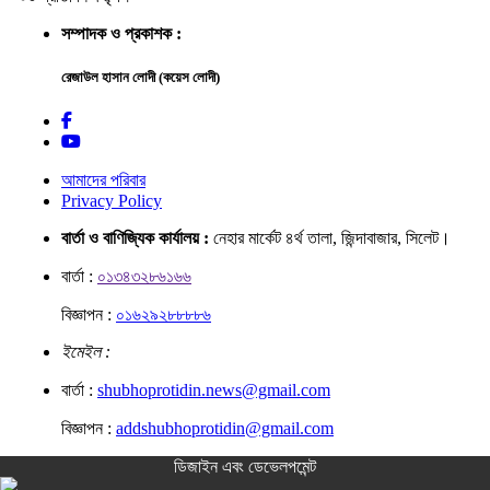
সম্পাদক ও প্রকাশক :
রেজাউল হাসান লোদী (কয়েস লোদী)
আমাদের পরিবার
Privacy Policy
বার্তা ও বাণিজ্যিক কার্যালয় :
নেহার মার্কেট ৪র্থ তালা, জিন্দাবাজার, সিলেট।
বার্তা :
০১৩৪৩২৮৬১৬৬
বিজ্ঞাপন :
০১৬২৯২৮৮৮৮৬
ইমেইল :
বার্তা :
shubhoprotidin.news@gmail.com
বিজ্ঞাপন :
addshubhoprotidin@gmail.com
ডিজাইন এবং ডেভেলপমেন্ট