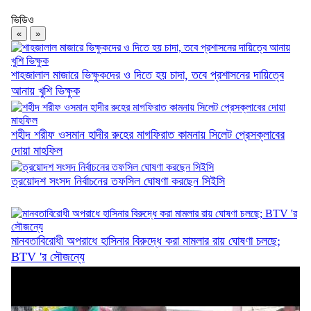
ভিডিও
ফ্যামিলি কার্ডের আনুষ্ঠানিক উদ্বোধন ১৬ আগস্ট
«
»
শাহজালাল মাজারে ভিক্ষুকদের ও দিতে হয় চাদা, তবে প্রশাসনের দায়িত্বে
আনায় খুশি ভিক্ষুক
২৫ কোটি টাকার ৫ সেতুর কাজ অনিশ্চিত
শহীদ শরীফ ওসমান হাদীর রুহের মাগফিরাত কামনায় সিলেট প্রেসক্লাবের
দোয়া মাহফিল
ত্রয়োদশ সংসদ নির্বাচনের তফসিল ঘোষণা করছেন সিইসি
দিরাইয়ে ৪০০ পিস ইয়াবাসহ কুখ্যাত মাদক কারবারি...
মানবতাবিরোধী অপরাধে হাসিনার বিরুদ্ধে করা মামলার রায় ঘোষণা চলছে;
BTV 'র সৌজন্যে
জৈন্তাপুরে জলাবদ্ধতায় পানিবন্দী ১০০ পরিবার,...