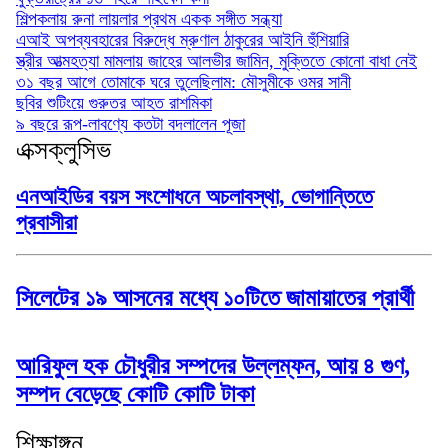
শিল্পকলায় রুনা লায়লার প্রথম একক সঙ্গীত সন্ধ্যা
এআই অপব্যবহারের বিরুদ্ধে ম্রুণাল ঠাকুরের আইনি হুঁশিয়ারি
স্ত্রীর আত্মহত্যা মামলায় জাহের আলভীর জামিন, মুক্তিতে কোনো বাধা নেই
৩১ বছর আগে তোমাকে ঘরে তুলেছিলাম: মৌসুমীকে ওমর সানী
ছবির শুটিংয়ে গুরুতর আহত রাশমিকা
৯ বছরে রূপ-লাবণ্যে কতটা বদলালেন পূজা
এক্সক্লুসিভ
এনআইডির বয়স সংশোধনে অচলাবস্থা, ভোগান্তিতে
প্রবাসীরা
সিলেটের ১৯ আসনের মধ্যে ১০টিতে জামায়াতের প্রার্থী
আরিফুল হক চৌধুরীর সম্পদের উল্লম্ফন, আয় ৪ গুণ,
সম্পদ বেড়েছে কোটি কোটি টাকা
শিক্ষাঙ্গন