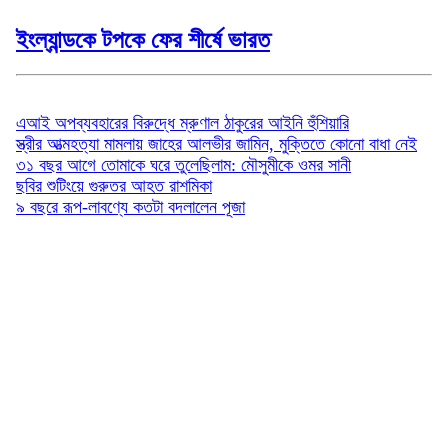
ইংল্যান্ডকে টপকে ফের শীর্ষে ভারত
বিনোদন
এআই অপব্যবহারের বিরুদ্ধে ম্রুণাল ঠাকুরের আইনি হুঁশিয়ারি
স্ত্রীর আত্মহত্যা মামলায় জাহের আলভীর জামিন, মুক্তিতে কোনো বাধা নেই
৩১ বছর আগে তোমাকে ঘরে তুলেছিলাম: মৌসুমীকে ওমর সানী
ছবির শুটিংয়ে গুরুতর আহত রাশমিকা
৯ বছরে রূপ-লাবণ্যে কতটা বদলালেন পূজা