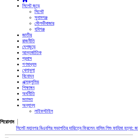
সিলেট জুড়ে
সিলেট
সুনামগঞ্জ
মৌলভীবাজার
হবিগঞ্জ
জাতীয়
রাজনীতি
দেশজুড়ে
আন্তর্জাতিক
প্রবাস
গণমাধ্যম
খেলাধুলা
বিনোদন
এক্সক্লুসিভ
শিক্ষাঙ্গন
অর্থনীতি
মতামত
অন্যান্য
লাইফস্টাইল
শিরোনাম
সিলেট মহানগর বিএনপির সভাপতির দায়িত্বে ফিরলেন নাসিম
শিশু ফাহিমা হত্যা: জাকিরের মৃত