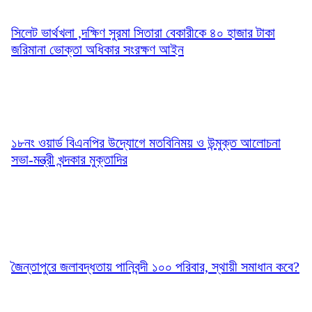
সিলেট ভার্থখলা ,দক্ষিণ সুরমা সিতারা বেকারীকে ৪০ হাজার টাকা
জরিমানা ভোক্তা অধিকার সংরক্ষণ আইন
১৮নং ওয়ার্ড বিএনপির উদ্যোগে মতবিনিময় ও উন্মুক্ত আলোচনা
সভা-মন্ত্রী খন্দকার মুক্তাদির
জৈন্তাপুরে জলাবদ্ধতায় পানিবন্দী ১০০ পরিবার, স্থায়ী সমাধান কবে?