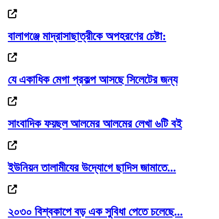
রোমে লেবানন-ইসরাইল সপ্তম দফার চূড়ান্ত বৈঠক,...
বালাগঞ্জে মাদ্রাসাছাত্রীকে অপহরণের চেষ্টা:
আবারও লন্ডন যাচ্ছেন ইলিয়াস: রোজিনা
যে একাধিক মেগা প্রকল্প আসছে সিলেটের জন্য
সাংবাদিক ফয়ছল আলমের আলমের লেখা ৬টি বই
সিলেট ভার্থখলা ,দক্ষিণ সুরমা সিতারা বেকারীকে...
ইউনিয়ন তালামীযের উদ্যোগে ছাদিস জামাতে...
১ কিলোমিটার কাদা-পানি পেরিয়ে পলাতক...
২০৩০ বিশ্বকাপে বড় এক সুবিধা পেতে চলেছে...