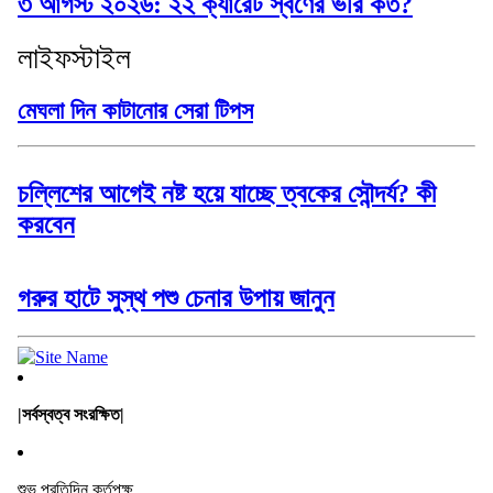
৩ আগস্ট ২০২৬: ২২ ক্যারেট স্বর্ণের ভরি কত?
লাইফস্টাইল
মেঘলা দিন কাটানোর সেরা টিপস
চল্লিশের আগেই নষ্ট হয়ে যাচ্ছে ত্বকের সৌন্দর্য? কী
করবেন
গরুর হাটে সুস্থ পশু চেনার উপায় জানুন
|সর্বস্বত্ব সংরক্ষিত|
শুভ প্রতিদিন কর্তৃপক্ষ