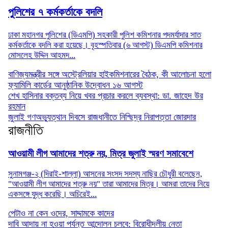
পুলিশের ৭ কর্মকর্তাকে বদলি
ঢাকা মহানগর পুলিশের (ডিএমপি) সহকারী পুলিশ কমিশনার পদমর্যাদার সাত
কর্মকর্তাকে বদলি করা হয়েছে। বৃহস্পতিবার (৬ আগস্ট) ডিএমপি কমিশনার
মোসলেহ উদ্দিন আহমদ...
বাণিজ্যমন্ত্রীর সঙ্গে অস্ট্রেলিয়ার হাইকমিশনারের বৈঠক, কী আলোচনা হলো
ফ্যামিলি কার্ডের আনুষ্ঠানিক উদ্বোধন ১৬ আগস্ট
শেখ হাসিনার বক্তব্য নিয়ে খবর প্রচার করলে ব্যবস্থা: ডা. জাহেদ উর
রহমান
জুলাই গণঅভ্যুত্থান দিবসে রাজধানীতে নিশ্ছিদ্র নিরাপত্তা জোরদার
রাজনীতি
আওয়ামী লীগ আমাদের শত্রু নয়, মিত্র জুলাই স্মরণ সমাবেশে
সুনামগঞ্জ-২ (দিরাই-শাল্লা) আসনের সংসদ সদস্য নাছির চৌধুরী বলেছেন,
"আওয়ামী লীগ আমাদের শত্রু নয়" তারা আমাদের মিত্র। আমরা তাদের নিয়ে
একসঙ্গে যুদ্ধ করেছি। অচিরেই...
পেটাও না কেন ওদের, সাদ্দামকে কাদের
দাবি আদায় না হওয়া পর্যন্ত আন্দোলন চলবে: বিরোধীদলীয় নেতা