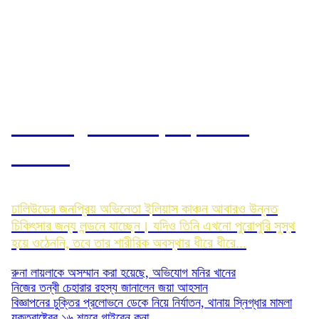
আবারও লন্ডন যাচ্ছেন ইলিয়াস:
রোজিনা
ঢালিউডের জনপ্রিয় অভিনেতা ইলিয়াস কাঞ্চন আবারও উন্নত
চিকিৎসার জন্য লন্ডনে যাচ্ছেন। যদিও তিনি এখনো পুরোপুরি সুস্থ
হয়ে ওঠেননি, তবে তার শারীরিক অবস্থার ধীরে ধীরে...
রুনা লায়লাকে অসম্মান করা হয়েছে, অভিযোগ মনির খানের
নিজের তন্বী চেহারার রহস্য জানালেন জয়া আহসান
বিজ্ঞাপনের চুক্তির প্রলোভনে ডেকে নিয়ে নির্যাতন, থানায় স্নিগ্ধার মামলা
যুক্তরাষ্ট্রের ১৬ শহরে গাইবেন কনা